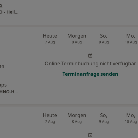
s
Praxis Dr.med. Udo Schäfer Facharzt für HNO - Heilkunde
Heute
Morgen
So,
Mo,
7 Aug
8 Aug
9 Aug
10 Aug
Online-Terminbuchung nicht verfügbar
en
Terminanfrage senden
aps
Praxis Dr.med. Michael Spitzlei Facharzt für HNO-Heilkunde
Heute
Morgen
So,
Mo,
7 Aug
8 Aug
9 Aug
10 Aug