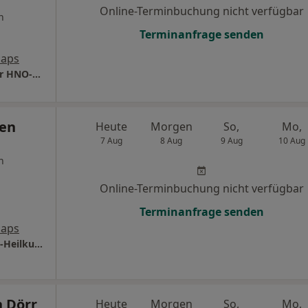
Online-Terminbuchung nicht verfügbar
n
Terminanfrage senden
Maps
Praxis Dr.med. Florian C. Uecker Facharzt für HNO-Heilkunde
den
Heute
Morgen
So,
Mo,
7 Aug
8 Aug
9 Aug
10 Aug
n
Online-Terminbuchung nicht verfügbar
Terminanfrage senden
Maps
Praxis Dr.med. Jens Reden Facharzt für HNO-Heilkunde
n Dörr
Heute
Morgen
So,
Mo,