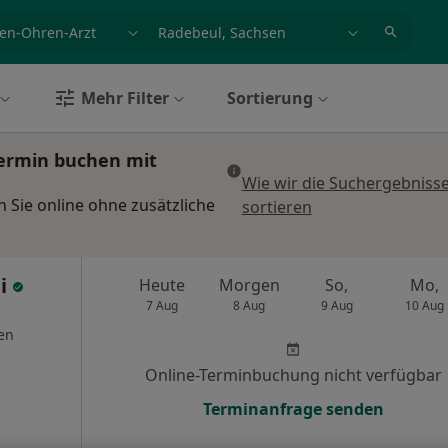
et, Erkrankung, Name
z.B. Berlin
Mehr Filter
Sortierung
Termin buchen mit
Wie wir die Suchergebniss
 Sie online ohne zusätzliche
sortieren
i
Heute
Morgen
So,
Mo,
7 Aug
8 Aug
9 Aug
10 Aug
en
Online-Terminbuchung nicht verfügbar
Terminanfrage senden