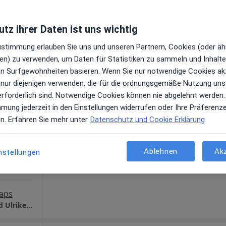
e Maps
tz ihrer Daten ist uns wichtig
Praxis Muhammad Jalkhi Facharzt für HNO-Heilkunde
Zustimmung erlauben Sie uns und unseren Partnern, Cookies (oder äh
en) zu verwenden, um Daten für Statistiken zu sammeln und Inhalte 
ren Surfgewohnheiten basieren. Wenn Sie nur notwendige Cookies ak
Hänel
Heute
Morgen
So,
Mo,
 nur diejenigen verwenden, die für die ordnungsgemäße Nutzung uns
7 Aug
8 Aug
9 Aug
10 Aug
erforderlich sind. Notwendige Cookies können nie abgelehnt werden.
hr
mmung jederzeit in den Einstellungen widerrufen oder Ihre Präferenz
en. Erfahren Sie mehr unter
Datenschutz und Cookie Erklärung
en
Online-Terminbuchung nicht verfügbar
Terminanfrage senden
Ablehnen
Ak
nstellungen
aps
Gem.Praxis am Diako Dres. Tobias Hänel und Ulrike Weder