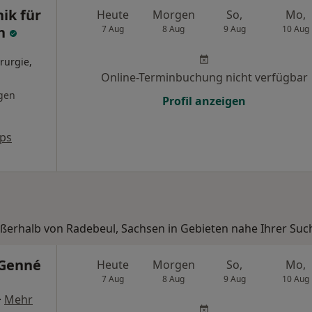
nik für
Heute
Morgen
So,
Mo,
en
7 Aug
8 Aug
9 Aug
10 Aug
rurgie,
Online-Terminbuchung nicht verfügbar
gen
Profil anzeigen
ps
ußerhalb von Radebeul, Sachsen in Gebieten nahe Ihrer Suc
 Genné
Heute
Morgen
So,
Mo,
7 Aug
8 Aug
9 Aug
10 Aug
·
Mehr