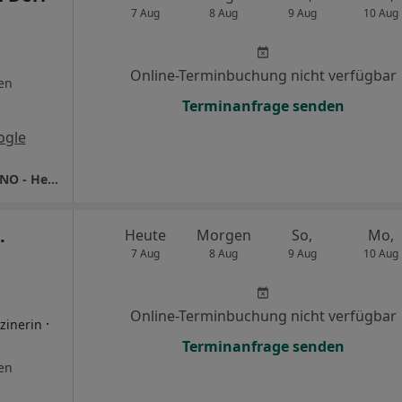
7 Aug
8 Aug
9 Aug
10 Aug
Online-Terminbuchung nicht verfügbar
en
Terminanfrage senden
ogle
Praxis Dr.med. Christian Dörr Facharzt für HNO - Heilkunde
.
Heute
Morgen
So,
Mo,
7 Aug
8 Aug
9 Aug
10 Aug
Online-Terminbuchung nicht verfügbar
·
izinerin
Terminanfrage senden
en