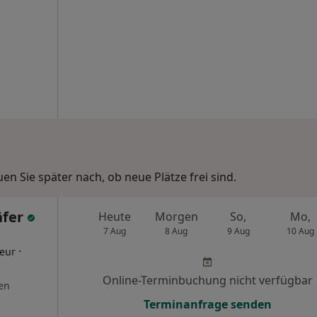
n Sie später nach, ob neue Plätze frei sind.
äfer
Heute
Morgen
So,
Mo,
7 Aug
8 Aug
9 Aug
10 Aug
·
eur
Online-Terminbuchung nicht verfügbar
en
Terminanfrage senden