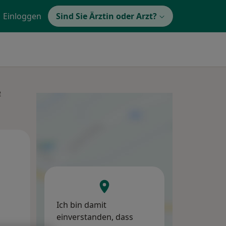
Einloggen
Sind Sie Ärztin oder Arzt?
e
Di,
Mi,
Do,
11 Aug
12 Aug
13 Aug
Ich bin damit
einverstanden, dass