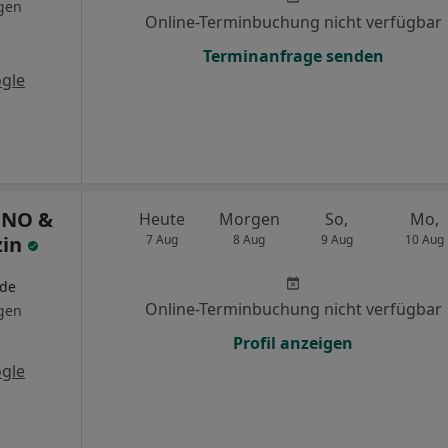
gen
Online-Terminbuchung nicht verfügbar
Terminanfrage senden
gle
 HNO &
Heute
Morgen
So,
Mo,
zin
7 Aug
8 Aug
9 Aug
10 Aug
nde
Online-Terminbuchung nicht verfügbar
gen
Profil anzeigen
gle