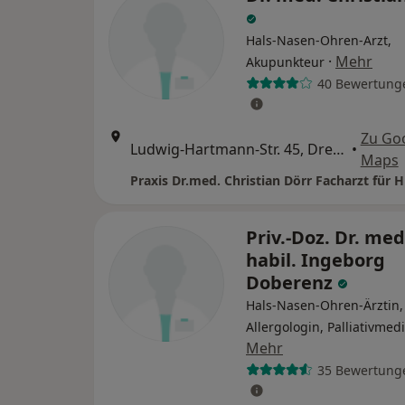
Hals-Nasen-Ohren-Arzt,
·
Mehr
Akupunkteur
40 Bewertung
Zu Go
Ludwig-Hartmann-Str. 45, Dresden
•
Maps
Priv.-Doz. Dr. med
habil. Ingeborg
Doberenz
Hals-Nasen-Ohren-Ärztin,
Allergologin, Palliativmed
Mehr
35 Bewertung