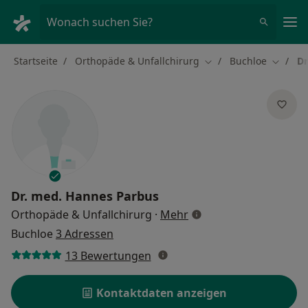
Ha
Wonach suchen Sie?
Startseite
Orthopäde & Unfallchirurg
Buchloe
Dr
Stadt ändern
Stadt ä
Dr. med.
Hannes Parbus
über Spezialisierungen
Orthopäde & Unfallchirurg
·
Mehr
Buchloe
3 Adressen
13 Bewertungen
Kontaktdaten anzeigen