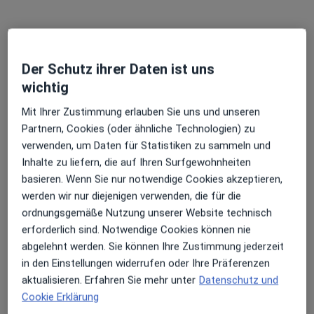
Der Schutz ihrer Daten ist uns
wichtig
Dr. med. Michael Lachner
Mit Ihrer Zustimmung erlauben Sie uns und unseren
Hautarzt (Dermatologe), Venerologe, Allergologe
Partnern, Cookies (oder ähnliche Technologien) zu
211 Bewertungen
verwenden, um Daten für Statistiken zu sammeln und
Inhalte zu liefern, die auf Ihren Surfgewohnheiten
Dieser Arzt bzw. diese Ärztin bietet keine Online-Terminbuchung an diesem Standort an.
basieren. Wenn Sie nur notwendige Cookies akzeptieren,
werden wir nur diejenigen verwenden, die für die
Terminanfrage senden
ordnungsgemäße Nutzung unserer Website technisch
erforderlich sind. Notwendige Cookies können nie
abgelehnt werden. Sie können Ihre Zustimmung jederzeit
in den Einstellungen widerrufen oder Ihre Präferenzen
aktualisieren. Erfahren Sie mehr unter
Datenschutz und
Cookie Erklärung