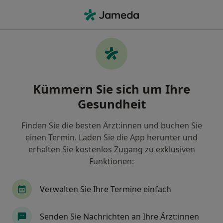
Ha
Hautarzt (Dermatologe) • Dresden, Sachsen
Filter & Sortierung
• 1
Zu Google Map
Empfohlene Hautärzte (Dermatologen)
Kümmern Sie sich um Ihre
für Privat versichert in Dresden
Gesundheit
Wie wir die Suchergebnisse sortieren
Finden Sie die besten Ärzt:innen und buchen Sie
einen Termin. Laden Sie die App herunter und
erhalten Sie kostenlos Zugang zu exklusiven
Funktionen:
Verwalten Sie Ihre Termine einfach
Dr. med. Bodo Hägele
Senden Sie Nachrichten an Ihre Ärzt:innen
Hautarzt (Dermatologe), Plastischer & Ästhetischer Chirurg