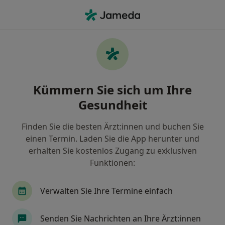
Ha
Hautarzt (Dermatologe) • Flensburg, Schleswig-Holstein
Filter & Sortierung
Zu Google Maps
Hautarzt (Dermatologe) in Flensburg:
Kümmern Sie sich um Ihre
Termin buchen mit jameda
Gesundheit
Finden Sie Hautärzte (Dermatologen) in Flensburg
und buchen Sie online ohne zusätzliche Kosten.
Finden Sie die besten Ärzt:innen und buchen Sie
Wie wir die Suchergebnisse sortieren
einen Termin. Laden Sie die App herunter und
erhalten Sie kostenlos Zugang zu exklusiven
Funktionen:
Verwalten Sie Ihre Termine einfach
Senden Sie Nachrichten an Ihre Ärzt:innen