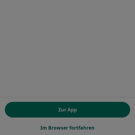
Wie funktioniert die Jameda Suche?
Impressum
Barrierefreiheit
Für Patienten
Ärzte und Heilberufler
Gesundheitseinrichtungen
Frag einen Arzt
Häufig gesuchte Behandlungen
Erkrankungen
FAQ
Jameda App
Experten-Ratgeber
Für Ärzte und Heilberufler
Zur App
Premiumlösungen und Preise
Für Ärzte und Heilberufler
Im Browser fortfahren
Für Gesundheitseinrichtungen