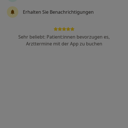
Dr. med. Maren Wölk
Erhalten Sie Benachrichtigungen
Hautärztin (Dermatologin), Allergologin
14 Bewertungen
Sehr beliebt: Patient:innen bevorzugen es,
Langberger Weg 4, Flensburg
•
Zu Google Maps
Arzttermine mit der App zu buchen
Privatpraxis Dr.med. Maren Wölk Fachärztin für Dermatologie
Privatpraxis
Dieser Arzt bzw. diese Ärztin bietet keine Online-Terminbuchung an diesem Standort an.
Terminanfrage senden