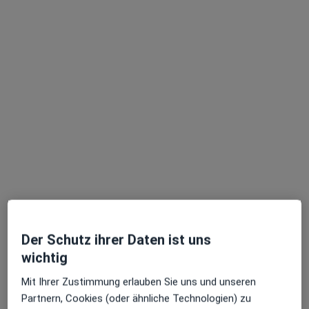
Marta Maria Berger
Hautärztin (Dermatologin), Venerologin
103 Bewertungen
Dieser Arzt bzw. diese Ärztin bietet keine Online-Terminbuchung an diesem Standort an.
Terminanfrage senden
Der Schutz ihrer Daten ist uns
wichtig
Mit Ihrer Zustimmung erlauben Sie uns und unseren
Partnern, Cookies (oder ähnliche Technologien) zu