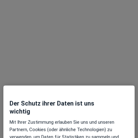
Elfrun Mekbib
Hautärztin (Dermatologin)
116 Bewertungen
Adresse
Videosprechstunde
Fibigerstr. 19, Hamburg
•
Zu Google Maps
Praxis für Dermatologie & Ganzheitliche Medizin Dr. med. Gizaw Mekbib und Elfrun Mekbib
Privatpraxis
Dieser Arzt bzw. diese Ärztin bietet keine Online-Terminbuchung an diesem Standort an.
Der Schutz ihrer Daten ist uns
Terminanfrage senden
wichtig
Mit Ihrer Zustimmung erlauben Sie uns und unseren
Partnern, Cookies (oder ähnliche Technologien) zu
verwenden, um Daten für Statistiken zu sammeln und