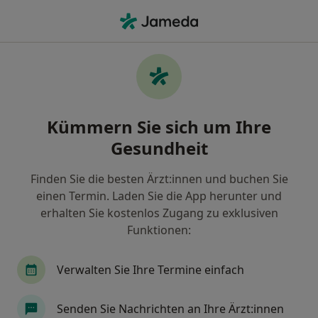
Ha
Hautarzt (Dermatologe) • Hamburg-Mitte, Hamburg, Hamburg
Filter & Sortierung
Zu Google Maps
Hautärzte (Dermatologen) in Hamburg,
Kümmern Sie sich um Ihre
Hamburg-Mitte
Gesundheit
Wie wir die Suchergebnisse sortieren
Finden Sie die besten Ärzt:innen und buchen Sie
einen Termin. Laden Sie die App herunter und
erhalten Sie kostenlos Zugang zu exklusiven
Funktionen:
Verwalten Sie Ihre Termine einfach
Dr. med. Max Wächtler
Senden Sie Nachrichten an Ihre Ärzt:innen
Hautarzt (Dermatologe), Ambulantes Operationszentrum