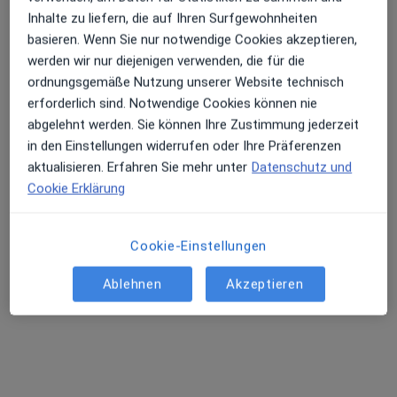
Inhalte zu liefern, die auf Ihren Surfgewohnheiten
basieren. Wenn Sie nur notwendige Cookies akzeptieren,
werden wir nur diejenigen verwenden, die für die
ordnungsgemäße Nutzung unserer Website technisch
erforderlich sind. Notwendige Cookies können nie
Dr. med. Petra Radloff
abgelehnt werden. Sie können Ihre Zustimmung jederzeit
Hautärztin (Dermatologin), Venerologin
in den Einstellungen widerrufen oder Ihre Präferenzen
270 Bewertungen
aktualisieren. Erfahren Sie mehr unter
Datenschutz und
Cookie Erklärung
Eppendorfer Baum 7, Hamburg
•
Zu Google Maps
Hautarztpraxis, Dres. Radloff
Cookie-Einstellungen
Dieser Arzt bzw. diese Ärztin bietet keine Online-Terminbuchung an diesem Standort an.
Ablehnen
Akzeptieren
Terminanfrage senden