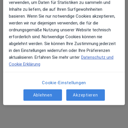
verwenden, um Daten für Statistiken zu sammeln und
Prof. Dr. Dr. Sven Quist
Inhalte zu liefern, die auf Ihren Surfgewohnheiten
Hautarzt (Dermatologe), Allergologe, Proktologe
basieren. Wenn Sie nur notwendige Cookies akzeptieren,
280 Bewertungen
werden wir nur diejenigen verwenden, die für die
ordnungsgemäße Nutzung unserer Website technisch
erforderlich sind. Notwendige Cookies können nie
Dieser Arzt bzw. diese Ärztin bietet keine Online-Terminbuchung an diesem Standort an.
abgelehnt werden. Sie können Ihre Zustimmung jederzeit
Terminanfrage senden
in den Einstellungen widerrufen oder Ihre Präferenzen
aktualisieren. Erfahren Sie mehr unter
Datenschutz und
Cookie Erklärung
Cookie-Einstellungen
Ablehnen
Akzeptieren
Elfrun Mekbib
Hautärztin (Dermatologin)