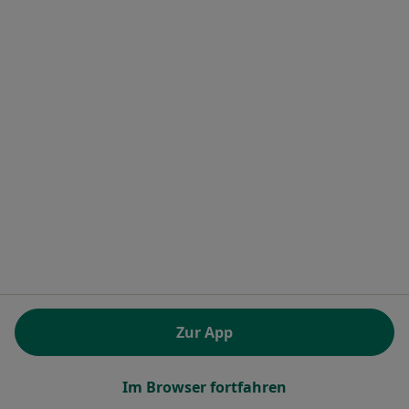
Aleksandra Kulberg
Hautärztin (Dermatologin)
Zu Google
Senator-Braun-Allee 33, Hildesheim
•
Maps
Helios Klinikum Hildesheim Klinik für Dermatologie, Venerologie und Allergologie
Dieser Arzt bzw. diese Ärztin bietet keine Online-Terminbuchung an diesem Standort an.
Terminanfrage senden
Zur App
Im Browser fortfahren