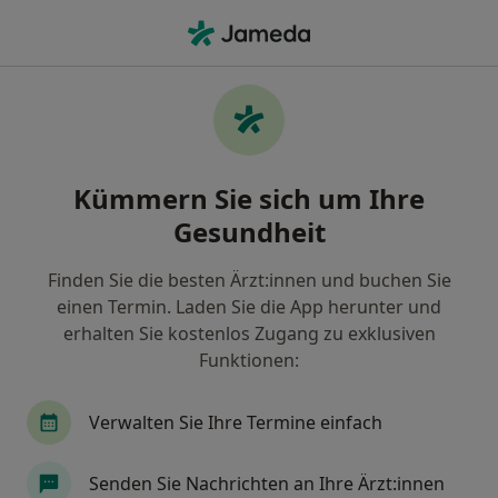
Ha
Hautarzt (Dermatologe) • Ochtersum, Hildesheim, Niedersachsen
Filter & Sortierung
Zu Google Maps
Hautärzte (Dermatologen) in Hildesheim,
Kümmern Sie sich um Ihre
Ochtersum
Gesundheit
Wie wir die Suchergebnisse sortieren
Finden Sie die besten Ärzt:innen und buchen Sie
einen Termin. Laden Sie die App herunter und
erhalten Sie kostenlos Zugang zu exklusiven
Funktionen:
Verwalten Sie Ihre Termine einfach
Maribel Laura Paolucci
Senden Sie Nachrichten an Ihre Ärzt:innen
Hautärztin (Dermatologin)