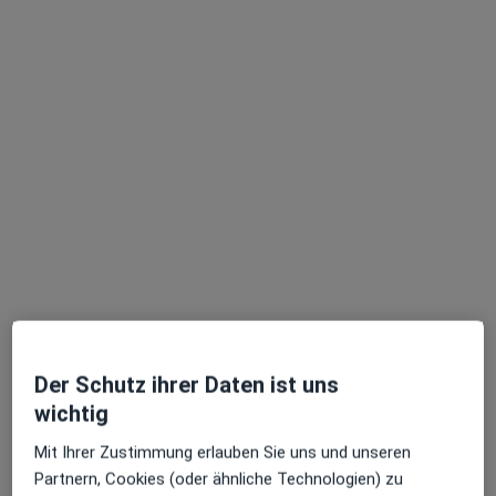
Marta Maria Berger
Hautärztin (Dermatologin), Venerologin
103 Bewertungen
Dieser Arzt bzw. diese Ärztin bietet keine Online-Terminbuchung an diesem Standort an.
Terminanfrage senden
Der Schutz ihrer Daten ist uns
wichtig
Mit Ihrer Zustimmung erlauben Sie uns und unseren
Partnern, Cookies (oder ähnliche Technologien) zu