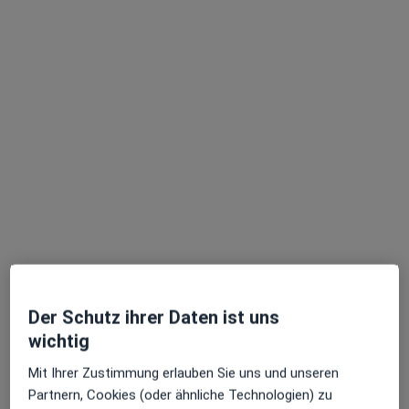
Marta Maria Berger
Hautärztin (Dermatologin), Venerologin
103 Bewertungen
Dieser Arzt bzw. diese Ärztin bietet keine Online-Terminbuchung an diesem Standort an.
Terminanfrage senden
Der Schutz ihrer Daten ist uns
wichtig
Mit Ihrer Zustimmung erlauben Sie uns und unseren
Partnern, Cookies (oder ähnliche Technologien) zu