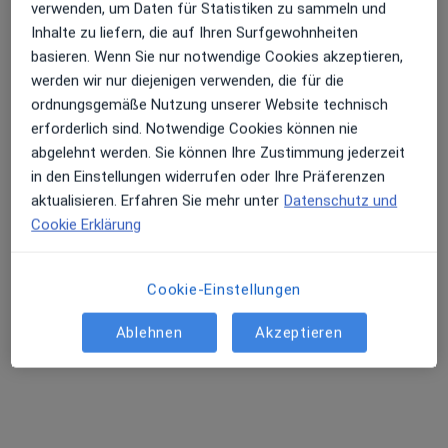
verwenden, um Daten für Statistiken zu sammeln und
Inhalte zu liefern, die auf Ihren Surfgewohnheiten
basieren. Wenn Sie nur notwendige Cookies akzeptieren,
werden wir nur diejenigen verwenden, die für die
Elfrun Mekbib
ordnungsgemäße Nutzung unserer Website technisch
Hautärztin (Dermatologin)
erforderlich sind. Notwendige Cookies können nie
116 Bewertungen
abgelehnt werden. Sie können Ihre Zustimmung jederzeit
in den Einstellungen widerrufen oder Ihre Präferenzen
Dieser Arzt bzw. diese Ärztin bietet keine Online-Terminbuchung an diesem Standort an.
aktualisieren. Erfahren Sie mehr unter
Datenschutz und
Cookie Erklärung
Terminanfrage senden
Cookie-Einstellungen
Ablehnen
Akzeptieren