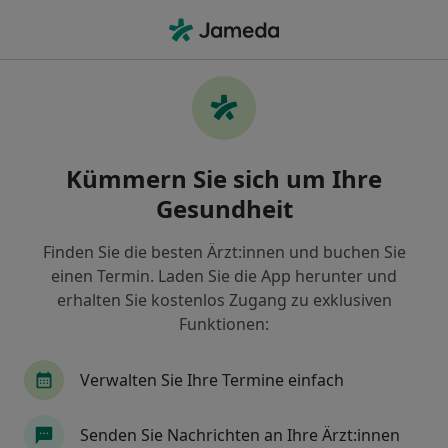
Ha
Hautarzt (Dermatologe) • Innenstadt-West, Karlsruhe, Baden-Württemberg
Filter & Sortierung
Zu Google Maps
Hautärzte (Dermatologen) in Karlsruhe,
Kümmern Sie sich um Ihre
Innenstadt-West
Gesundheit
Wie wir die Suchergebnisse sortieren
Finden Sie die besten Ärzt:innen und buchen Sie
einen Termin. Laden Sie die App herunter und
erhalten Sie kostenlos Zugang zu exklusiven
Funktionen:
Verwalten Sie Ihre Termine einfach
Dr. med. Jörg Bettinger
Senden Sie Nachrichten an Ihre Ärzt:innen
Hautarzt (Dermatologe), Allergologe, Proktologe