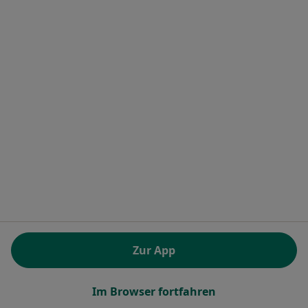
Wilhelmstr. 7, Ettlingen
•
Zu Google Maps
dermaSANA Ettlingen Ina Reitenbach-Blindt Dr. Franz Schwan Hannah Gorriahn-Maiterth
Privatpraxis
Dieser Arzt bzw. diese Ärztin bietet keine Online-Terminbuchung an diesem Standort an.
Terminanfrage senden
Zur App
Dr. med. Pascal Spahn
Hautarzt (Dermatologe)
Im Browser fortfahren
Moltkestr. 90, Karlsruhe
•
Zu Google Maps