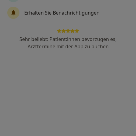
45 Bewertungen
Erhalten Sie Benachrichtigungen
Kaiserstr. 72, Karlsruhe
•
Zu Google Maps
Hautärzte am Marktplatz Dres. Jörg Bettinger und Katharina Denk
Sehr beliebt: Patient:innen bevorzugen es,
Dieser Arzt bzw. diese Ärztin bietet keine Online-Terminbuchung an diesem Standort an.
Arzttermine mit der App zu buchen
Terminanfrage senden
Dr. med. Gerhard Krull
·
Mehr
Hautarzt (Dermatologe), Allergologe