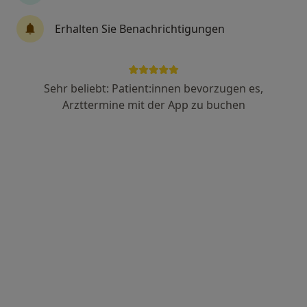
Dr. med. Frederike Schiffers
Erhalten Sie Benachrichtigungen
Hautärztin (Dermatologin)
9 Bewertungen
Sehr beliebt: Patient:innen bevorzugen es,
Brixstr. 1, Rosenheim
•
Zu Google Maps
Arzttermine mit der App zu buchen
Haut + Venen Praxisklinik Dr. Roland Remling und Dr. Christine Buchauer
Dieser Arzt bzw. diese Ärztin bietet keine Online-Terminbuchung an diesem Standort an.
Terminanfrage senden