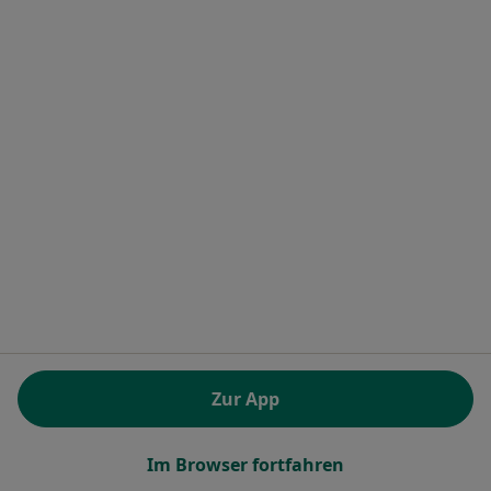
Dr. med. Kathrin Douwes
Hautärztin (Dermatologin)
1 Bewertung
Rosenheimer Str. 6-8, Bad Aibling
•
Zu Google Maps
Medicum Bad Aibling MVZ GmbH am Clinicum St.Georg Rosenheimer Str. 6-8, 83043 Bad Aibling
Dieser Arzt bzw. diese Ärztin bietet keine Online-Terminbuchung an diesem Standort an.
Zur App
Terminanfrage senden
Im Browser fortfahren