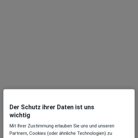
Marta Maria Berger
Hautärztin (Dermatologin), Venerologin
103 Bewertungen
Dieser Arzt bzw. diese Ärztin bietet keine Online-Terminbuchung an diesem Standort an.
Terminanfrage senden
Der Schutz ihrer Daten ist uns
wichtig
Mit Ihrer Zustimmung erlauben Sie uns und unseren
Partnern, Cookies (oder ähnliche Technologien) zu