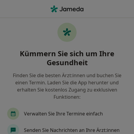
Ha
Hautarzt (Dermatologe) • Rosenheim, Bayern
Filter & Sortierung
Zu Google Maps
Hautarzt (Dermatologe) in Rosenheim:
Kümmern Sie sich um Ihre
Termin buchen mit jameda
Gesundheit
Finden Sie Hautärzte (Dermatologen) in Rosenheim
und buchen Sie online ohne zusätzliche Kosten.
Finden Sie die besten Ärzt:innen und buchen Sie
Wie wir die Suchergebnisse sortieren
einen Termin. Laden Sie die App herunter und
erhalten Sie kostenlos Zugang zu exklusiven
Funktionen:
Verwalten Sie Ihre Termine einfach
Senden Sie Nachrichten an Ihre Ärzt:innen