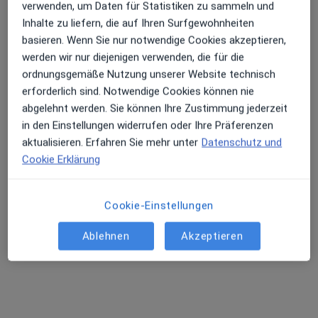
Elfrun Mekbib
verwenden, um Daten für Statistiken zu sammeln und
Inhalte zu liefern, die auf Ihren Surfgewohnheiten
Hautärztin (Dermatologin)
basieren. Wenn Sie nur notwendige Cookies akzeptieren,
116 Bewertungen
werden wir nur diejenigen verwenden, die für die
ordnungsgemäße Nutzung unserer Website technisch
Dieser Arzt bzw. diese Ärztin bietet keine Online-Terminbuchung an diesem Standort an.
erforderlich sind. Notwendige Cookies können nie
abgelehnt werden. Sie können Ihre Zustimmung jederzeit
Terminanfrage senden
in den Einstellungen widerrufen oder Ihre Präferenzen
aktualisieren. Erfahren Sie mehr unter
Datenschutz und
Cookie Erklärung
Cookie-Einstellungen
Ablehnen
Akzeptieren
Dr. med. Michael Lachner
Hautarzt (Dermatologe), Venerologe, Allergologe
211 Bewertungen