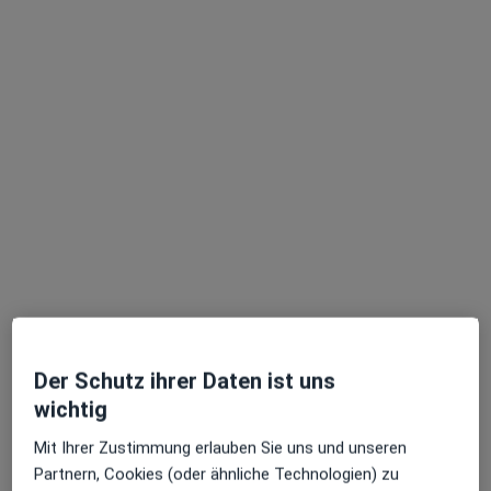
Praxis Yessika Vogeler c/o Numia Heilpraktikerin für Psychotherapie
Privatpraxis
Dieser Arzt bzw. diese Ärztin bietet keine Online-Terminbuchung an diesem Standort an.
Terminanfrage senden
Brigitte Puccini
Der Schutz ihrer Daten ist uns
·
Mehr
Heilpraktikerin für Psychotherapie
wichtig
105 Bewertungen
Mit Ihrer Zustimmung erlauben Sie uns und unseren
Partnern, Cookies (oder ähnliche Technologien) zu