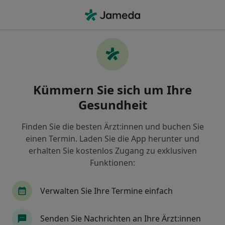
Ha
Heilpraktiker Für Psychotherapie • Berg, Bayern
Filter & Sortierung
Zu Google Maps
Heilpraktiker für Psychotherapie in Berg:
Kümmern Sie sich um Ihre
Termin buchen mit jameda
Gesundheit
Finden Sie Heilpraktiker für Psychotherapie in Berg
und buchen Sie online ohne zusätzliche Kosten.
Finden Sie die besten Ärzt:innen und buchen Sie
Wie wir die Suchergebnisse sortieren
einen Termin. Laden Sie die App herunter und
erhalten Sie kostenlos Zugang zu exklusiven
Funktionen:
Verwalten Sie Ihre Termine einfach
Senden Sie Nachrichten an Ihre Ärzt:innen