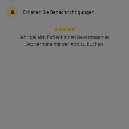
Anzeige
Erhalten Sie Benachrichtigungen
Christiane Hintzen
·
Mehr
Heilpraktikerin für Psychotherapie
54 Bewertungen
Sehr beliebt: Patient:innen bevorzugen es,
Arzttermine mit der App zu buchen
Adresse
Videosprechstunde
Birkhahnweg 18, München
•
Zu Google Maps
Christiane Hintzen, Der Raum für neue Wege
Privatpraxis
Dieser Arzt bzw. diese Ärztin bietet keine Online-Terminbuchung an diesem Standort an.
Terminanfrage senden