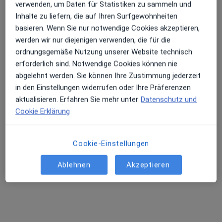
Hauptstr. 29, Starnberg
•
Zu Google Maps
verwenden, um Daten für Statistiken zu sammeln und
Amati Heilpraxis für Hypnose und Psychotherapie
Inhalte zu liefern, die auf Ihren Surfgewohnheiten
Privatpraxis
basieren. Wenn Sie nur notwendige Cookies akzeptieren,
werden wir nur diejenigen verwenden, die für die
Dieser Arzt bzw. diese Ärztin bietet keine Online-Terminbuchung an diesem Standort an.
ordnungsgemäße Nutzung unserer Website technisch
Terminanfrage senden
erforderlich sind. Notwendige Cookies können nie
abgelehnt werden. Sie können Ihre Zustimmung jederzeit
in den Einstellungen widerrufen oder Ihre Präferenzen
aktualisieren. Erfahren Sie mehr unter
Datenschutz und
Cookie Erklärung
Cookie-Einstellungen
Ablehnen
Akzeptieren
Monika Schöbel
·
Mehr
Heilpraktikerin für Psychotherapie
2 Bewertungen