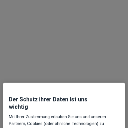
Suche.
Dr. Dr. med. Marc Weidenbusch
·
Mehr
Allgemeinmediziner, Notfallmediziner, Nephrologe
246 Bewertungen
Adresse
Videosprechstunde
Der Schutz ihrer Daten ist uns
wichtig
Zu Google
Estermannweg 1, Kirchheim bei München
•
Mit Ihrer Zustimmung erlauben Sie uns und unseren
Maps
Partnern, Cookies (oder ähnliche Technologien) zu
Praxis Dr.med. Marc Weidenbusch