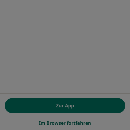
Allgemeinmediziner, Internist
40 Bewertungen
Zu Google
Nördl Münchner Str 16, Grünwald
•
Maps
Privatpraxis Dr. Burkhard Geßner Zahnarzt
Dieser Arzt bzw. diese Ärztin bietet keine Online-Terminbuchung an diesem Standort an.
Terminanfrage senden
Zur App
Im Browser fortfahren