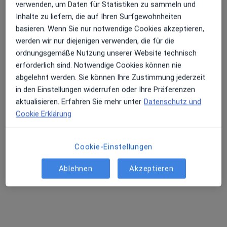
verwenden, um Daten für Statistiken zu sammeln und
Dieser Arzt bzw. diese Ärztin bietet keine Online-Terminbuchung an diesem Standort an.
Inhalte zu liefern, die auf Ihren Surfgewohnheiten
basieren. Wenn Sie nur notwendige Cookies akzeptieren,
Terminanfrage senden
werden wir nur diejenigen verwenden, die für die
ordnungsgemäße Nutzung unserer Website technisch
erforderlich sind. Notwendige Cookies können nie
abgelehnt werden. Sie können Ihre Zustimmung jederzeit
in den Einstellungen widerrufen oder Ihre Präferenzen
aktualisieren. Erfahren Sie mehr unter
Datenschutz und
Cookie Erklärung
Dr. med. Birgit Kleber
Cookie-Einstellungen
·
Mehr
Allgemeinmedizinerin, Praktische Ärztin
Ablehnen
Akzeptieren
74 Bewertungen
Adresse
Videosprechstunde