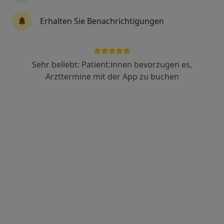
Olrik Lischka
Erhalten Sie Benachrichtigungen
·
Mehr
Allgemeinmediziner, Chirotherapeut, Sportmediziner
96 Bewertungen
Sehr beliebt: Patient:innen bevorzugen es,
Maximilianstr. 6, Starnberg
•
Zu Google Maps
Arzttermine mit der App zu buchen
Praxis Olrik Lischka Facharzt für Allgemeinmedizin
Dieser Arzt bzw. diese Ärztin bietet keine Online-Terminbuchung an diesem Standort an.
Terminanfrage senden