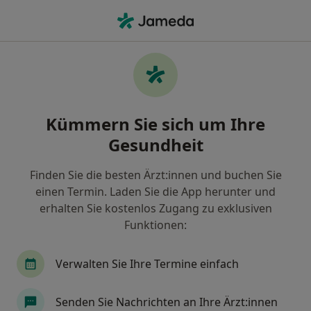
Ha
Allgemeinmediziner • Berg, Bayern
Filter & Sortierung
Zu Google Maps
Allgemeinmediziner in Berg: Termin
Kümmern Sie sich um Ihre
buchen mit jameda
Gesundheit
Finden Sie Allgemeinmediziner in Berg und buchen
Sie online ohne zusätzliche Kosten.
Finden Sie die besten Ärzt:innen und buchen Sie
Wie wir die Suchergebnisse sortieren
einen Termin. Laden Sie die App herunter und
erhalten Sie kostenlos Zugang zu exklusiven
Funktionen:
Verwalten Sie Ihre Termine einfach
Senden Sie Nachrichten an Ihre Ärzt:innen