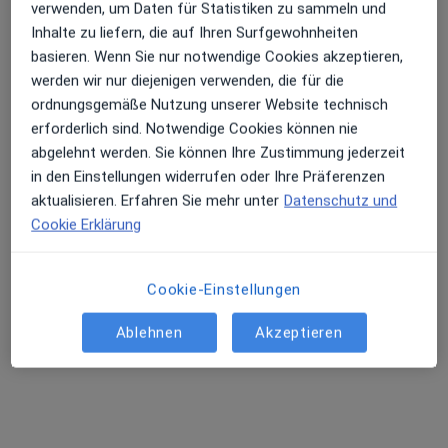
Lindenstraße 245, Düsseldorf
•
Zu Google Maps
verwenden, um Daten für Statistiken zu sammeln und
Boettcher Coaching
Inhalte zu liefern, die auf Ihren Surfgewohnheiten
Privatpraxis
basieren. Wenn Sie nur notwendige Cookies akzeptieren,
werden wir nur diejenigen verwenden, die für die
Dieser Arzt bzw. diese Ärztin bietet keine Online-Terminbuchung an diesem Standort an.
ordnungsgemäße Nutzung unserer Website technisch
erforderlich sind. Notwendige Cookies können nie
Terminanfrage senden
abgelehnt werden. Sie können Ihre Zustimmung jederzeit
in den Einstellungen widerrufen oder Ihre Präferenzen
aktualisieren. Erfahren Sie mehr unter
Datenschutz und
Cookie Erklärung
Cookie-Einstellungen
Ablehnen
Akzeptieren
Elke Kuhlemann
·
Mehr
Heilpraktikerin für Psychotherapie
127 Bewertungen