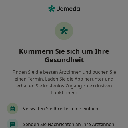
Ha
Heilpraktiker Für Psychotherapie • Düren, Nordrhein-Westfalen
Filter & Sortierung
Zu Google Maps
Heilpraktiker für Psychotherapie in
Kümmern Sie sich um Ihre
Düren: Termin buchen mit jameda
Gesundheit
Finden Sie Heilpraktiker für Psychotherapie in Düren
und buchen Sie online ohne zusätzliche Kosten.
Finden Sie die besten Ärzt:innen und buchen Sie
Wie wir die Suchergebnisse sortieren
einen Termin. Laden Sie die App herunter und
erhalten Sie kostenlos Zugang zu exklusiven
Funktionen:
Verwalten Sie Ihre Termine einfach
Senden Sie Nachrichten an Ihre Ärzt:innen