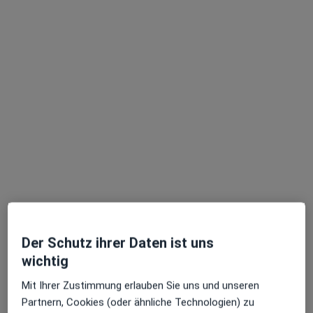
Terminanfrage senden
Birgit Böttcher
·
Mehr
Heilpraktikerin für Psychotherapie
201 Bewertungen
Der Schutz ihrer Daten ist uns
wichtig
Adresse
Videosprechstunde
Mit Ihrer Zustimmung erlauben Sie uns und unseren
Partnern, Cookies (oder ähnliche Technologien) zu