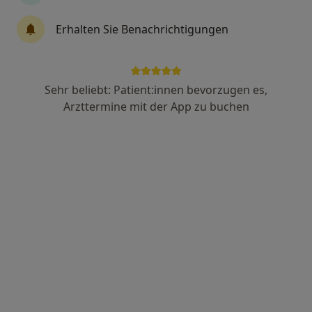
Silvia Herz
Erhalten Sie Benachrichtigungen
·
Mehr
Heilpraktikerin für Psychotherapie, Heilpraktikerin
17 Bewertungen
Sehr beliebt: Patient:innen bevorzugen es,
Allensteiner Str. 18, Eschweiler
•
Zu Google Maps
Arzttermine mit der App zu buchen
Praxis Silvia Herz Heilpraktikerin
Dieser Arzt bzw. diese Ärztin bietet keine Online-Terminbuchung an diesem Standort an.
Terminanfrage senden
Ärzte und Heilberufler verfügbar
Diese Ärzte und Heilberufler befinden sich
außerhalb von Düren, Nordrhein-Westfalen in
Gebieten nahe Ihrer Suche.