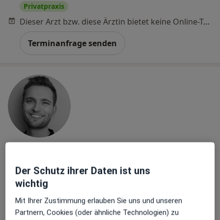
Privatpraxis
Dieser Arzt bzw. diese Ärztin bietet keine Online-Terminbuchung an diesem Standort an.
Terminanfrage senden
Lukas Naumann
Heilpraktiker für Psychotherapie, Heilpraktiker, Heilpraktiker
Der Schutz ihrer Daten ist uns
·
Mehr
für Physiotherapie
wichtig
109 Bewertungen
Mit Ihrer Zustimmung erlauben Sie uns und unseren
Partnern, Cookies (oder ähnliche Technologien) zu