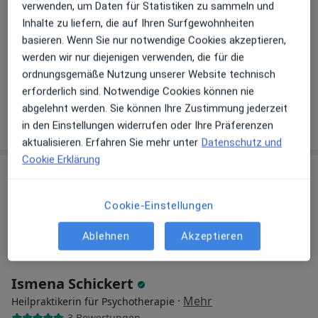
verwenden, um Daten für Statistiken zu sammeln und
Adresse
Videosprechstunde
Inhalte zu liefern, die auf Ihren Surfgewohnheiten
basieren. Wenn Sie nur notwendige Cookies akzeptieren,
Münzstr. 4, München
•
Zu Google Maps
werden wir nur diejenigen verwenden, die für die
Osteopathie Lukas Naumann Heilpraktiker
ordnungsgemäße Nutzung unserer Website technisch
Dieser Arzt bzw. diese Ärztin bietet keine Online-Terminbuchung an diesem Standort an.
erforderlich sind. Notwendige Cookies können nie
abgelehnt werden. Sie können Ihre Zustimmung jederzeit
Terminanfrage senden
in den Einstellungen widerrufen oder Ihre Präferenzen
aktualisieren. Erfahren Sie mehr unter
Datenschutz und
Cookie Erklärung
Cookie-Einstellungen
Ablehnen
Akzeptieren
Ismena Schickert
·
Mehr
Heilpraktikerin für Psychotherapie
3 Bewertungen