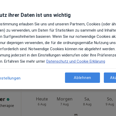
tz ihrer Daten ist uns wichtig
Zustimmung erlauben Sie uns und unseren Partnern, Cookies (oder äh
esten
en) zu verwenden, um Daten für Statistiken zu sammeln und Inhalte 
Heute
Morgen
Sa,
So,
6 Aug
7 Aug
8 Aug
9 Aug
ren Surfgewohnheiten basieren. Wenn Sie nur notwendige Cookies ak
 nur diejenigen verwenden, die für die ordnungsgemäße Nutzung uns
therapie
erforderlich sind. Notwendige Cookies können nie abgelehnt werden.
Online-Terminbuchung nicht verfügbar
mmung jederzeit in den Einstellungen widerrufen oder Ihre Präferenz
en. Erfahren Sie mehr unter
Datenschutz und Cookie Erklärung
Terminanfrage senden
e Maps
Praxis Anna Reiter-Torwesten Heilprakt. für Psychotherapie
Ablehnen
Ak
nstellungen
her
Heute
Morgen
Sa,
So,
6 Aug
7 Aug
8 Aug
9 Aug
therapie