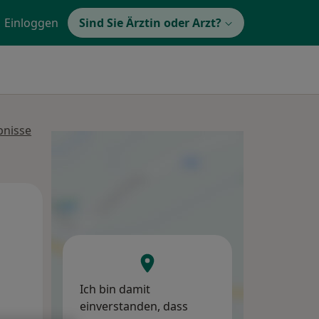
Einloggen
Sind Sie Ärztin oder Arzt?
bnisse
Mo,
Di,
Mi,
10 Aug
11 Aug
12 Aug
Ich bin damit
einverstanden, dass