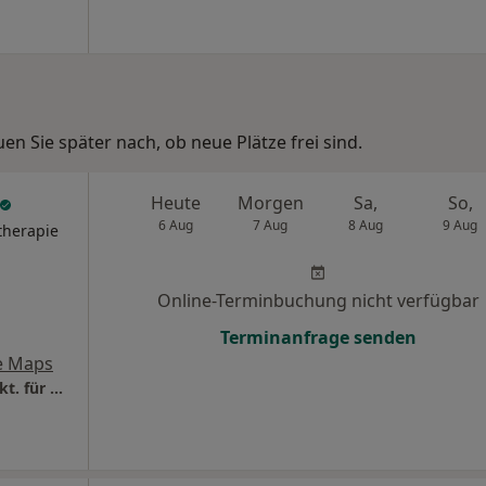
n Sie später nach, ob neue Plätze frei sind.
Heute
Morgen
Sa,
So,
6 Aug
7 Aug
8 Aug
9 Aug
therapie
Online-Terminbuchung nicht verfügbar
Terminanfrage senden
e Maps
Gesundheitspraxis Melanie Schröter Heilprakt. für Psychotherapie