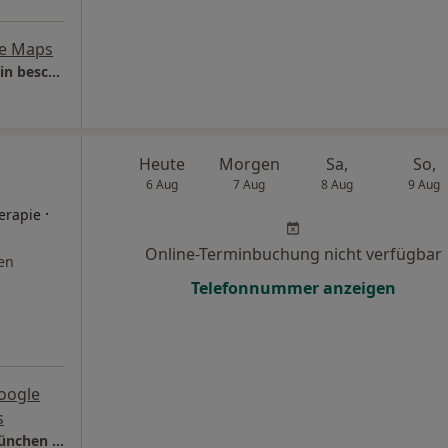
e Maps
Dr. med. vet. Michaela Rößner Heilpraktikerin beschränkt auf das Gebiet der Psychotherapie
Heute
Morgen
Sa,
So,
6 Aug
7 Aug
8 Aug
9 Aug
·
herapie
Online-Terminbuchung nicht verfügbar
en
Telefonnummer anzeigen
oogle
s
Hypnose Yager Code Studio Groenesteyn München Prien