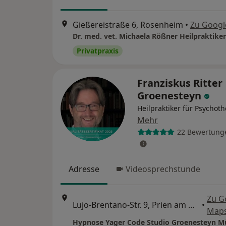
Gießereistraße 6, Rosenheim
•
Zu Googl
Privatpraxis
Franziskus Ritter
Groenesteyn
Heilpraktiker für Psychot
Mehr
22 Bewertung
Adresse
Videosprechstunde
Zu G
Lujo-Brentano-Str. 9, Prien am Chiemsee
•
Map