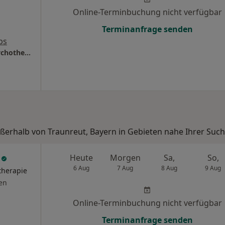
Online-Terminbuchung nicht verfügbar
Terminanfrage senden
ps
Praxis Katrin Pletschacher Heilprakt. für Psychotherapie
ußerhalb von Traunreut, Bayern in Gebieten nahe Ihrer Such
r
Heute
Morgen
Sa,
So,
6 Aug
7 Aug
8 Aug
9 Aug
therapie
en
Online-Terminbuchung nicht verfügbar
Terminanfrage senden