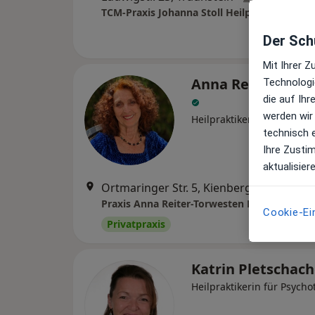
TCM-Praxis Johanna Stoll Heilpraktikerin
Der Schu
Mit Ihrer 
Anna Reiter-Torw
Technologi
die auf Ih
werden wir
Heilpraktikerin für Psycho
technisch 
Ihre Zusti
aktualisier
Ortmaringer Str. 5, Kienberg
•
Zu Googl
Cookie-Ei
Privatpraxis
Katrin Pletschac
Heilpraktikerin für Psycho