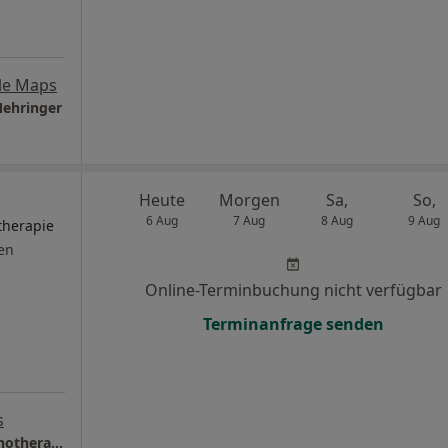
le Maps
Mehringer
Heute
Morgen
Sa,
So,
6 Aug
7 Aug
8 Aug
9 Aug
therapie
en
Online-Terminbuchung nicht verfügbar
Terminanfrage senden
s
Privatpraxis Nicole Haas Heilprakt. für Psychotherapie