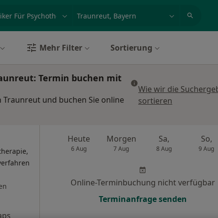
et, Erkrankung, Name
z.B. Berlin
Mehr Filter
Sortierung
raunreut: Termin buchen mit
Wie wir die Sucherge
in Traunreut und buchen Sie online
sortieren
Heute
Morgen
Sa,
So,
6 Aug
7 Aug
8 Aug
9 Aug
therapie,
lverfahren
Online-Terminbuchung nicht verfügbar
en
Terminanfrage senden
aps