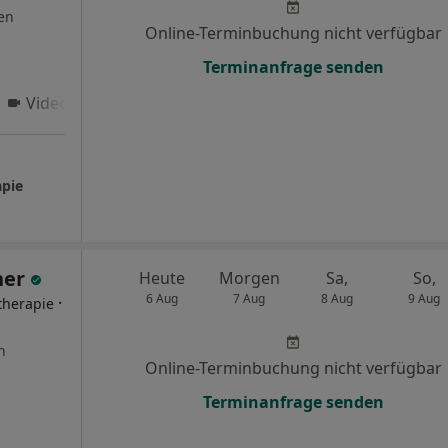
en
Online-Terminbuchung nicht verfügbar
Terminanfrage senden
Videosprechstunde
apie
ner
Heute
Morgen
Sa,
So,
6 Aug
7 Aug
8 Aug
9 Aug
·
therapie
n
Online-Terminbuchung nicht verfügbar
Terminanfrage senden