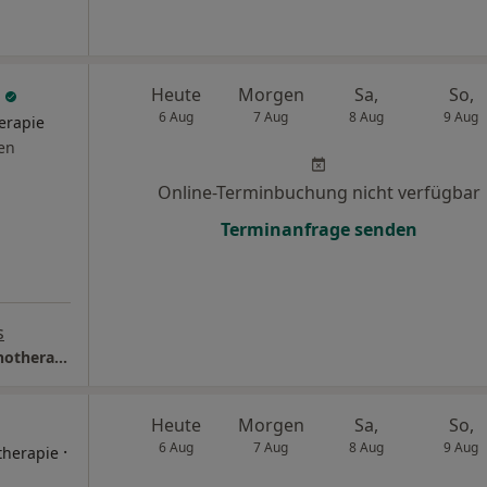
s
Heute
Morgen
Sa,
So,
6 Aug
7 Aug
8 Aug
9 Aug
herapie
en
Online-Terminbuchung nicht verfügbar
Terminanfrage senden
s
Praxis Christian Thomas Heilprakt. für Psychotherapie
Heute
Morgen
Sa,
So,
6 Aug
7 Aug
8 Aug
9 Aug
·
therapie