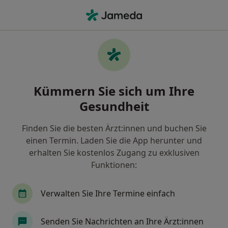
Ha
Heilpraktiker • Schwachhausen, Bremen, Bremen
Filter & Sortierung
Zu Google Maps
Heilpraktiker in Bremen, Schwachhausen
Kümmern Sie sich um Ihre
Wie wir die Suchergebnisse sortieren
Gesundheit
Finden Sie die besten Ärzt:innen und buchen Sie
einen Termin. Laden Sie die App herunter und
erhalten Sie kostenlos Zugang zu exklusiven
Funktionen:
Verwalten Sie Ihre Termine einfach
Anzeige
Dr. phil. Margrit Schreier
Senden Sie Nachrichten an Ihre Ärzt:innen