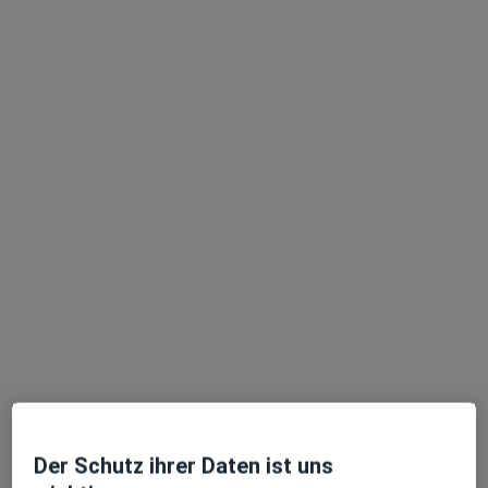
Eva Will
·
Mehr
Heilpraktikerin
11 Bewertungen
Parkallee 44, Bremen
•
Zu Google Maps
Eva Will Heilpraktikerin
Privatpraxis
Dieser Arzt bzw. diese Ärztin bietet keine Online-Terminbuchung an diesem Standort an.
Terminanfrage senden
Der Schutz ihrer Daten ist uns