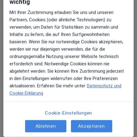
wichtig
Mit Ihrer Zustimmung erlauben Sie uns und unseren
Partnern, Cookies (oder ähnliche Technologien) zu
verwenden, um Daten für Statistiken zu sammeln und
Birte Kaulbars
Inhalte zu liefern, die auf Ihren Surfgewohnheiten
·
Mehr
Heilpraktikerin
basieren. Wenn Sie nur notwendige Cookies akzeptieren,
12 Bewertungen
werden wir nur diejenigen verwenden, die für die
ordnungsgemäße Nutzung unserer Website technisch
erforderlich sind. Notwendige Cookies können nie
Carl-Schurz-Str. 53, Bremen
•
Zu Google Maps
abgelehnt werden. Sie können Ihre Zustimmung jederzeit
Praxis Birte Kaulbars Heilpraktikerin
in den Einstellungen widerrufen oder Ihre Präferenzen
Dieser Arzt bzw. diese Ärztin bietet keine Online-Terminbuchung an diesem Standort an.
aktualisieren. Erfahren Sie mehr unter
Datenschutz und
Cookie Erklärung
Terminanfrage senden
Cookie-Einstellungen
Ärzte und Heilberufler verfügbar
Ablehnen
Akzeptieren
Diese Ärzte und Heilberufler befinden sich