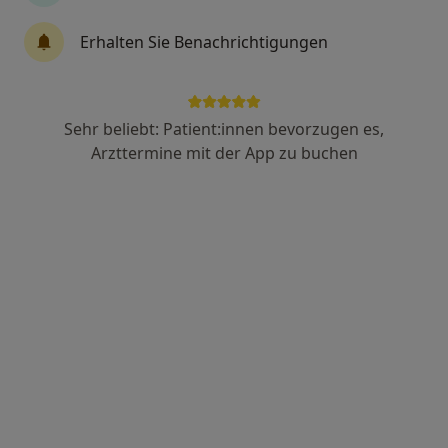
·
Mehr
Heilpraktikerin
9 Bewertungen
Erhalten Sie Benachrichtigungen
Adresse
Videosprechstunde
Sehr beliebt: Patient:innen bevorzugen es,
Arzttermine mit der App zu buchen
Billungstr. 10, Bremen
•
Zu Google Maps
Heilpraxis Margrit Schreier
Privatpraxis
Dieser Arzt bzw. diese Ärztin bietet keine Online-Terminbuchung an diesem Standort an.
Terminanfrage senden