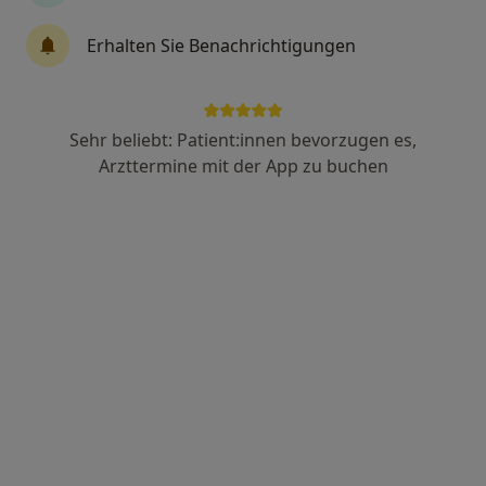
·
Mehr
Heilpraktiker
4 Bewertungen
Erhalten Sie Benachrichtigungen
Brahmsstr. 7, Heiligenhaus
•
Zu Google Maps
Praxis Christian Tacke-Unterberg Heilpraktiker
Sehr beliebt: Patient:innen bevorzugen es,
Privatpraxis
Arzttermine mit der App zu buchen
Dieser Arzt bzw. diese Ärztin bietet keine Online-Terminbuchung an diesem Standort an.
Terminanfrage senden
Anzeige