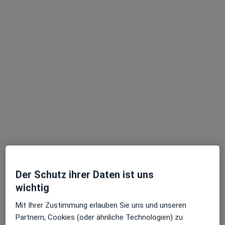
Lea Banasch
·
Mehr
Heilpraktikerin, Heilpraktikerin für Psychotherapie
45 Bewertungen
Adresse
Videosprechstunde
Fischerstr. 57, Düsseldorf
•
Zu Google Maps
Lea Banasch, Spezialisierung: Psychotherapie | Psychosomatik | Ernährung
Der Schutz ihrer Daten ist uns
wichtig
Privatpraxis
Dieser Arzt bzw. diese Ärztin bietet keine Online-Terminbuchung an diesem Standort an.
Mit Ihrer Zustimmung erlauben Sie uns und unseren
Partnern, Cookies (oder ähnliche Technologien) zu