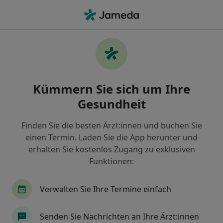
Ha
Heilpraktiker • Derendorf, Düsseldorf, Nordrhein-Westfalen
Filter & Sortierung
Zu Google Maps
Heilpraktiker in Düsseldorf, Derendorf
Kümmern Sie sich um Ihre
Wie wir die Suchergebnisse sortieren
Gesundheit
Finden Sie die besten Ärzt:innen und buchen Sie
einen Termin. Laden Sie die App herunter und
erhalten Sie kostenlos Zugang zu exklusiven
Funktionen:
Verwalten Sie Ihre Termine einfach
Anzeige
Christian Tacke-Unterberg
Senden Sie Nachrichten an Ihre Ärzt:innen