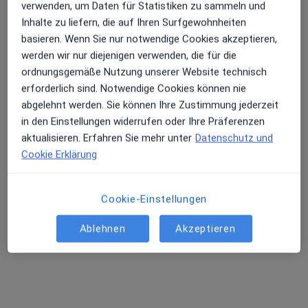
Terminanfrage senden
verwenden, um Daten für Statistiken zu sammeln und
Inhalte zu liefern, die auf Ihren Surfgewohnheiten
basieren. Wenn Sie nur notwendige Cookies akzeptieren,
werden wir nur diejenigen verwenden, die für die
Ärzte und Heilberufler verfügbar
ordnungsgemäße Nutzung unserer Website technisch
Diese Ärzte und Heilberufler befinden sich
erforderlich sind. Notwendige Cookies können nie
außerhalb von Derendorf, Düsseldorf, Nordrhein-
abgelehnt werden. Sie können Ihre Zustimmung jederzeit
Westfalen in Gebieten nahe Ihrer Suche.
in den Einstellungen widerrufen oder Ihre Präferenzen
aktualisieren. Erfahren Sie mehr unter
Datenschutz und
Cookie Erklärung
Cookie-Einstellungen
Ablehnen
Akzeptieren
Susanne Dzaack
·
Mehr
Heilpraktikerin, Naturheilverfahren
15 Bewertungen