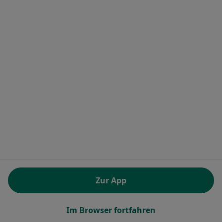
Laila Boudih
·
Mehr
Heilpraktikerin, Heilpraktikerin für Physiotherapie
50 Bewertungen
Goebenstr. 1 a, Düsseldorf
•
Zu Google Maps
Naturheilpraxis Laila Laila Boudih Heilpraktikerin
Privatpraxis
Dieser Arzt bzw. diese Ärztin bietet keine Online-Terminbuchung an diesem Standort an.
Terminanfrage senden
Zur App
Im Browser fortfahren