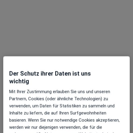
Denis Franke
·
Mehr
Heilpraktiker, Physiotherapeut, Osteopath
73 Bewertungen
Adresse
Videosprechstunde
Der Schutz ihrer Daten ist uns
wichtig
Fleethörn 59, Kiel
•
Zu Google Maps
Mit Ihrer Zustimmung erlauben Sie uns und unseren
Praxis Denis Franke - Osteopathie Kiel
Partnern, Cookies (oder ähnliche Technologien) zu
verwenden, um Daten für Statistiken zu sammeln und
Dieser Arzt bzw. diese Ärztin bietet keine Online-Terminbuchung an diesem Standort an.
Inhalte zu liefern, die auf Ihren Surfgewohnheiten
Terminanfrage senden
basieren. Wenn Sie nur notwendige Cookies akzeptieren,
werden wir nur diejenigen verwenden, die für die