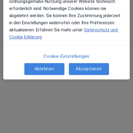
ordnungsgemäße Nutzung unserer Website technisch
erforderlich sind. Notwendige Cookies können nie
abgelehnt werden. Sie können Ihre Zustimmung jederzeit
in den Einstellungen widerrufen oder Ihre Präferenzen
aktualisieren. Erfahren Sie mehr unter
Datenschutz und
Cookie Erklärung
Carolin Thum
Cookie-Einstellungen
Heilpraktikerin, Osteopathin, Physiotherapeutin
82 Bewertungen
Ablehnen
Akzeptieren
Adresse 1
Adresse 2
Samwerstr. 25, Kiel
•
Zu Google Maps
Praxis Maj-Britt Dreyer-Lübker Heilpraktikerin
Privatpraxis
Dieser Arzt bzw. diese Ärztin bietet keine Online-Terminbuchung an diesem Standort an.