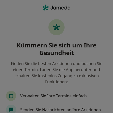
Ha
Heilpraktiker • Gettorf, Schleswig-Holstein
Filter & Sortierung
Zu Google Maps
Heilpraktiker in Gettorf: Termin buchen
Kümmern Sie sich um Ihre
mit jameda
Gesundheit
Finden Sie Heilpraktiker in Gettorf und buchen Sie
online ohne zusätzliche Kosten.
Finden Sie die besten Ärzt:innen und buchen Sie
Wie wir die Suchergebnisse sortieren
einen Termin. Laden Sie die App herunter und
erhalten Sie kostenlos Zugang zu exklusiven
Funktionen:
Verwalten Sie Ihre Termine einfach
Senden Sie Nachrichten an Ihre Ärzt:innen