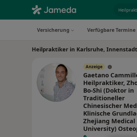
Fachgebi
Versicherung
Verfügbare Termine
Heilpraktiker in Karlsruhe, Innenstad
Anzeige
Gaetano Cammill
Heilpraktiker, Zh
Bo-Shi (Doktor in
Traditioneller
Chinesischer Medi
Klinische Grundl
Zhejiang Medical
University) Osteo