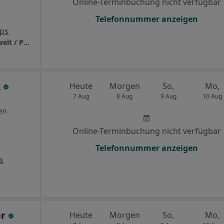
Online-Terminbuchung nicht verfügbar
Telefonnummer anzeigen
ps
Medizin.Kompetenzzentrum M+ Zahn / Umwelt / Psyche Praxis HP Carmen Büge m+ Medizinisches Kompetenzzentrum
k
Heute
Morgen
So,
Mo,
7 Aug
8 Aug
9 Aug
10 Aug
en
Online-Terminbuchung nicht verfügbar
Telefonnummer anzeigen
s
er
Heute
Morgen
So,
Mo,