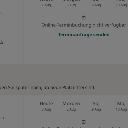
7 Aug
8 Aug
9 Aug
10 Aug
n
Online-Terminbuchung nicht verfügbar
Terminanfrage senden
ps
n Sie später nach, ob neue Plätze frei sind.
Heute
Morgen
So,
Mo,
7 Aug
8 Aug
9 Aug
10 Aug
en