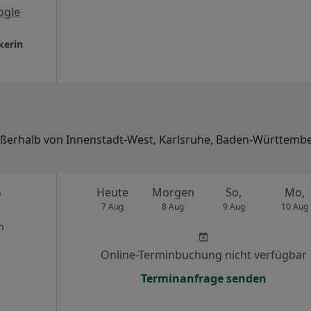
ogle
kerin
außerhalb von Innenstadt-West, Karlsruhe, Baden-Württembe
Heute
Morgen
So,
Mo,
7 Aug
8 Aug
9 Aug
10 Aug
n
Online-Terminbuchung nicht verfügbar
Terminanfrage senden