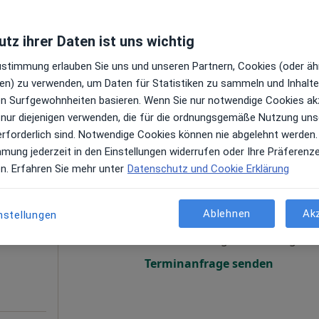
tz ihrer Daten ist uns wichtig
gen
Zustimmung erlauben Sie uns und unseren Partnern, Cookies (oder äh
en) zu verwenden, um Daten für Statistiken zu sammeln und Inhalte 
ps
ren Surfgewohnheiten basieren. Wenn Sie nur notwendige Cookies ak
 nur diejenigen verwenden, die für die ordnungsgemäße Nutzung uns
erforderlich sind. Notwendige Cookies können nie abgelehnt werden.
mmung jederzeit in den Einstellungen widerrufen oder Ihre Präferenz
en. Erfahren Sie mehr unter
Datenschutz und Cookie Erklärung
va
Heute
Morgen
So,
Mo,
7 Aug
8 Aug
9 Aug
10 Aug
en
Ablehnen
Ak
nstellungen
Online-Terminbuchung nicht verfügbar
Terminanfrage senden