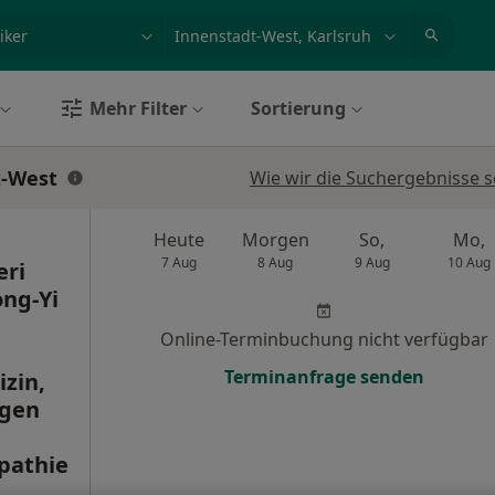
et, Erkrankung, Name
z.B. Berlin
Mehr Filter
Sortierung
t-West
Wie wir die Suchergebnisse s
Heute
Morgen
So,
Mo,
7 Aug
8 Aug
9 Aug
10 Aug
eri
ong-Yi
Online-Terminbuchung nicht verfügbar
Terminanfrage senden
zin,
agen
pathie