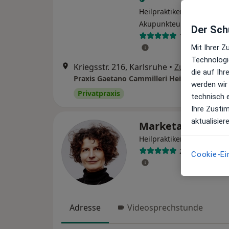
Heilpraktiker, Osteopath,
·
Mehr
Akupunkteur
Der Schu
186 Bewertun
Mit Ihrer 
Technologi
Kriegsstr. 216, Karlsruhe
•
Zu Google Ma
die auf Ih
Praxis Gaetano Cammilleri Heilpraktiker
werden wir
Privatpraxis
technisch 
Ihre Zusti
aktualisier
Marketa Holubo
·
Mehr
Heilpraktikerin
22 Bewertung
Cookie-Ei
Adresse
Videosprechstunde