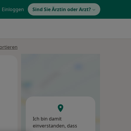
Einloggen
Sind Sie Ärztin oder Arzt?
ortieren
Di,
Mi,
Do,
11 Aug
12 Aug
13 Aug
Ich bin damit
einverstanden, dass