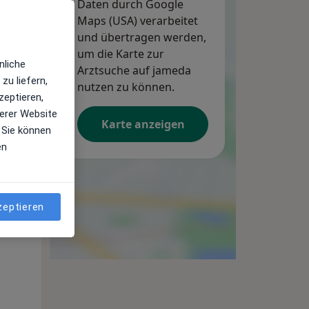
Daten durch Google
Maps (USA) verarbeitet
und übertragen werden,
um die Karte zur
nliche
Arztsuche auf jameda
zu liefern,
nutzen zu können.
zeptieren,
erer Website
Karte anzeigen
 Sie können
en
Di,
Mi,
Do,
11 Aug
12 Aug
13 Aug
zeptieren