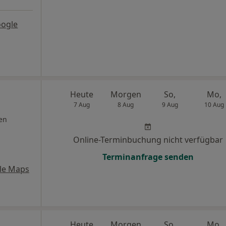
oogle
Heute
Morgen
So,
Mo,
7 Aug
8 Aug
9 Aug
10 Aug
en
Online-Terminbuchung nicht verfügbar
Terminanfrage senden
le Maps
Heute
Morgen
So,
Mo,