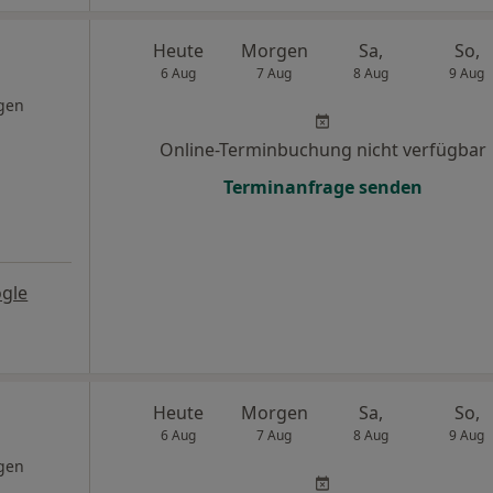
Heute
Morgen
Sa,
So,
6 Aug
7 Aug
8 Aug
9 Aug
gen
Online-Terminbuchung nicht verfügbar
Terminanfrage senden
gle
Heute
Morgen
Sa,
So,
6 Aug
7 Aug
8 Aug
9 Aug
gen