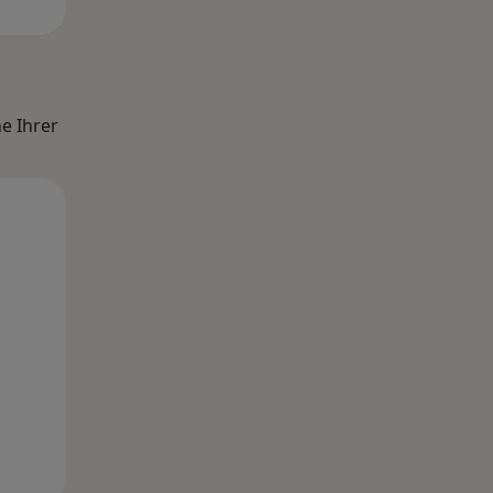
e Ihrer
Mo,
Di,
Mi,
10 Aug
11 Aug
12 Aug