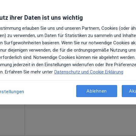
 Maps
tz ihrer Daten ist uns wichtig
Zustimmung erlauben Sie uns und unseren Partnern, Cookies (oder äh
en) zu verwenden, um Daten für Statistiken zu sammeln und Inhalte 
ren Surfgewohnheiten basieren. Wenn Sie nur notwendige Cookies ak
 nur diejenigen verwenden, die für die ordnungsgemäße Nutzung uns
owski
Heute
Morgen
Sa,
So,
erforderlich sind. Notwendige Cookies können nie abgelehnt werden.
6 Aug
7 Aug
8 Aug
9 Aug
mmung jederzeit in den Einstellungen widerrufen oder Ihre Präferenz
·
path
en. Erfahren Sie mehr unter
Datenschutz und Cookie Erklärung
Online-Terminbuchung nicht verfügbar
en
Terminanfrage senden
Ablehnen
Ak
nstellungen
gle