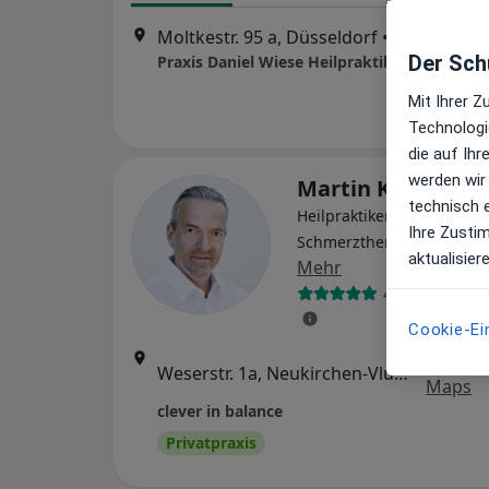
Moltkestr. 95 a, Düsseldorf
•
Zu Google
Der Schu
Praxis Daniel Wiese Heilpraktiker
Mit Ihrer 
Technologi
die auf Ih
werden wir
Martin K. Michal
technisch 
Heilpraktiker, Spezieller
Ihre Zusti
Schmerztherapeut, Osteo
aktualisier
Mehr
45 Bewertung
Cookie-Ei
Zu Goo
Weserstr. 1a, Neukirchen-Vluyn
•
Maps
clever in balance
Privatpraxis