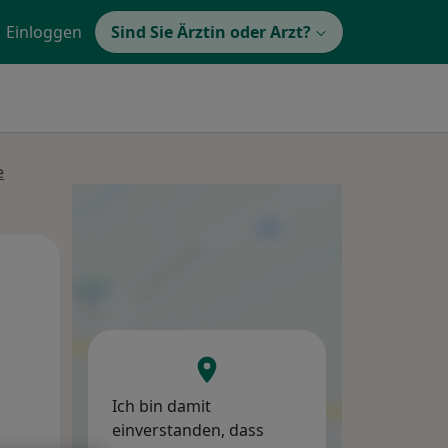
Einloggen
Sind Sie Ärztin oder Arzt?
e
Mo,
Di,
Mi,
10 Aug
11 Aug
12 Aug
Ich bin damit
einverstanden, dass