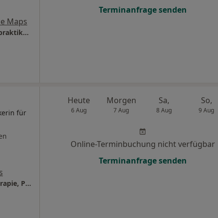
Terminanfrage senden
le Maps
Therapiezentrum Anja Bach-Gatzweiler Heilpraktikerin
Heute
Morgen
Sa,
So,
6 Aug
7 Aug
8 Aug
9 Aug
kerin für
en
Online-Terminbuchung nicht verfügbar
Terminanfrage senden
s
Praxis für bioenergetische Körperpsychotherapie, Positive Psychologie & klassische Homöopathie