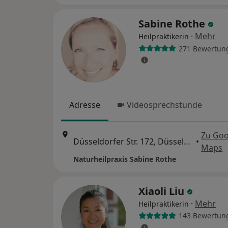
Sabine Rothe
·
Mehr
Heilpraktikerin
271 Bewertun
Adresse
Videosprechstunde
Zu Goo
Düsseldorfer Str. 172, Düsseldorf
•
Maps
Naturheilpraxis Sabine Rothe
Xiaoli Liu
·
Mehr
Heilpraktikerin
143 Bewertun