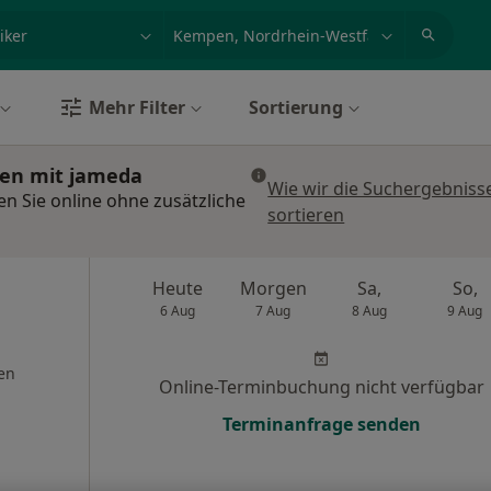
et, Erkrankung, Name
z.B. Berlin
Mehr Filter
Sortierung
hen mit jameda
Wie wir die Suchergebniss
n Sie online ohne zusätzliche
sortieren
Heute
Morgen
Sa,
So,
6 Aug
7 Aug
8 Aug
9 Aug
en
Online-Terminbuchung nicht verfügbar
Terminanfrage senden