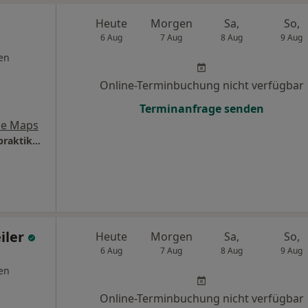
Heute
Morgen
Sa,
So,
6 Aug
7 Aug
8 Aug
9 Aug
en
Online-Terminbuchung nicht verfügbar
Terminanfrage senden
le Maps
Therapiezentrum Anja Bach-Gatzweiler Heilpraktikerin
iler
Heute
Morgen
Sa,
So,
6 Aug
7 Aug
8 Aug
9 Aug
en
Online-Terminbuchung nicht verfügbar