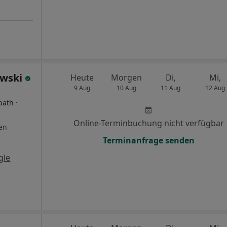
owski
Heute
Morgen
Di,
Mi,
9 Aug
10 Aug
11 Aug
12 Aug
·
path
Online-Terminbuchung nicht verfügbar
en
Terminanfrage senden
gle