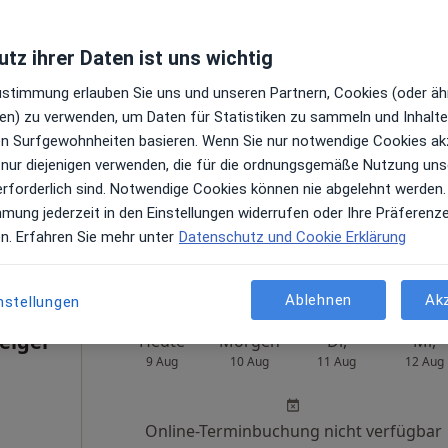
tz ihrer Daten ist uns wichtig
Heute
Morgen
Di,
Mi,
Zustimmung erlauben Sie uns und unseren Partnern, Cookies (oder äh
9 Aug
10 Aug
11 Aug
12 Aug
en) zu verwenden, um Daten für Statistiken zu sammeln und Inhalte 
en
ren Surfgewohnheiten basieren. Wenn Sie nur notwendige Cookies ak
 nur diejenigen verwenden, die für die ordnungsgemäße Nutzung uns
Online-Terminbuchung nicht verfügbar
erforderlich sind. Notwendige Cookies können nie abgelehnt werden.
Terminanfrage senden
mmung jederzeit in den Einstellungen widerrufen oder Ihre Präferenz
en. Erfahren Sie mehr unter
Datenschutz und Cookie Erklärung
Ablehnen
Ak
nstellungen
Geiger
Heute
Morgen
Di,
Mi,
9 Aug
10 Aug
11 Aug
12 Aug
Online-Terminbuchung nicht verfügbar