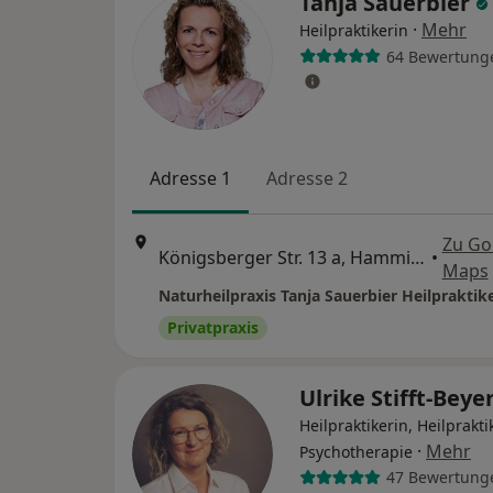
Tanja Sauerbier
·
Mehr
Heilpraktikerin
64 Bewertung
Adresse 1
Adresse 2
Zu Go
Königsberger Str. 13 a, Hamminkeln
•
Maps
Naturheilpraxis Tanja Sauerbier Heilpraktik
Privatpraxis
Ulrike Stifft-Beye
Heilpraktikerin, Heilprakti
·
Mehr
Psychotherapie
47 Bewertung