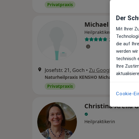
Privatpraxis
Der Schu
Michael Relou
Mit Ihrer 
·
Mehr
Heilpraktiker
Technologi
21 Bewertung
die auf Ih
werden wir
technisch 
Ihre Zusti
Josefstr. 21, Goch
•
Zu Google Maps
aktualisier
Naturheilpraxis KENSHO Michael Relou
Privatpraxis
Cookie-Ei
Christina-Arelia 
Heilpraktikerin