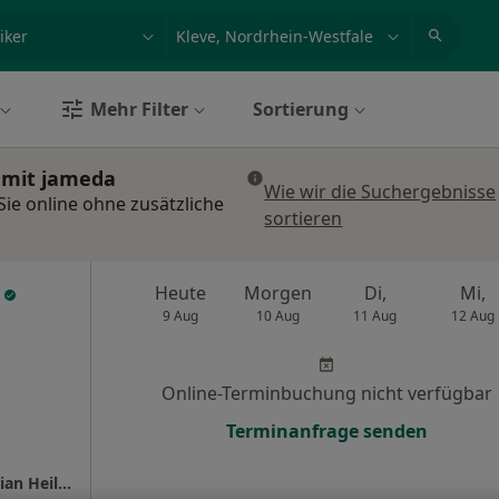
et, Erkrankung, Name
z.B. Berlin
Mehr Filter
Sortierung
n mit jameda
Wie wir die Suchergebnisse
Sie online ohne zusätzliche
sortieren
n
Heute
Morgen
Di,
Mi,
9 Aug
10 Aug
11 Aug
12 Aug
Online-Terminbuchung nicht verfügbar
Terminanfrage senden
Praxis im MediCenter Uedem Raphaela Aserian Heilpraktikerin