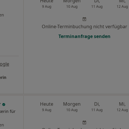
Heute
Morgen
Di,
Mi,
9 Aug
10 Aug
11 Aug
12 Aug
en
Online-Terminbuchung nicht verfügbar
Terminanfrage senden
ogle
erin
r
Heute
Morgen
Di,
Mi,
9 Aug
10 Aug
11 Aug
12 Aug
kerin für
en