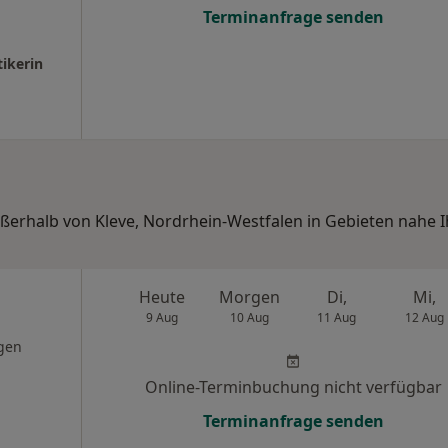
Terminanfrage senden
tikerin
ußerhalb von Kleve, Nordrhein-Westfalen in Gebieten nahe I
Heute
Morgen
Di,
Mi,
9 Aug
10 Aug
11 Aug
12 Aug
gen
Online-Terminbuchung nicht verfügbar
Terminanfrage senden