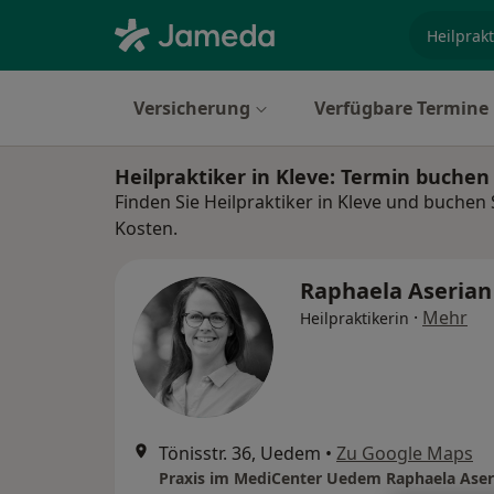
Fachgebi
Versicherung
Verfügbare Termine
Heilpraktiker in Kleve: Termin buche
Finden Sie Heilpraktiker in Kleve und buchen 
Kosten.
Raphaela Aseria
·
Mehr
Heilpraktikerin
Tönisstr. 36, Uedem
•
Zu Google Maps