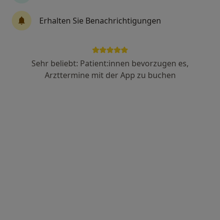
·
Mehr
Heilpraktikerin
69 Bewertungen
Erhalten Sie Benachrichtigungen
Wörthstr. 43, München
•
Zu Google Maps
Naturheilpraxis Adamietz
Sehr beliebt: Patient:innen bevorzugen es,
Dieser Arzt bzw. diese Ärztin bietet keine Online-Terminbuchung an diesem Standort an.
Arzttermine mit der App zu buchen
Terminanfrage senden
Anzeige
Victoria von Bierbrauer