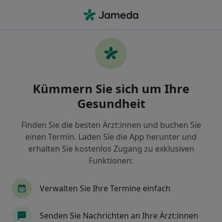
Ha
Heilpraktiker • Maxvorstadt, München, Bayern
Filter & Sortierung
Zu Google Maps
Heilpraktiker in München, Maxvorstadt
Kümmern Sie sich um Ihre
Wie wir die Suchergebnisse sortieren
Gesundheit
Finden Sie die besten Ärzt:innen und buchen Sie
einen Termin. Laden Sie die App herunter und
erhalten Sie kostenlos Zugang zu exklusiven
Funktionen:
Verwalten Sie Ihre Termine einfach
Anzeige
Tanja Adamietz
Senden Sie Nachrichten an Ihre Ärzt:innen