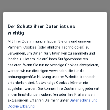
Valentin Kirchmann
·
Mehr
Heilpraktiker, Masseur
174 Bewertungen
Der Schutz ihrer Daten ist uns
wichtig
Marsstr. 14 b, München
•
Zu Google Maps
Mit Ihrer Zustimmung erlauben Sie uns und unseren
Ganzheitliche Medizin
Partnern, Cookies (oder ähnliche Technologien) zu
Dieser Arzt bzw. diese Ärztin bietet keine Online-Terminbuchung an diesem Standort an.
verwenden, um Daten für Statistiken zu sammeln und
Inhalte zu liefern, die auf Ihren Surfgewohnheiten
Terminanfrage senden
basieren. Wenn Sie nur notwendige Cookies akzeptieren,
werden wir nur diejenigen verwenden, die für die
ordnungsgemäße Nutzung unserer Website technisch
erforderlich sind. Notwendige Cookies können nie
abgelehnt werden. Sie können Ihre Zustimmung jederzeit
in den Einstellungen widerrufen oder Ihre Präferenzen
aktualisieren. Erfahren Sie mehr unter
Datenschutz und
Cookie Erklärung