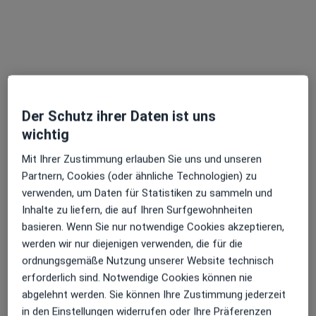
Der Schutz ihrer Daten ist uns
Thomas Bücking-Selenz
wichtig
·
Mehr
Heilpraktiker, Chiropraktiker, Osteopath
214 Bewertungen
Mit Ihrer Zustimmung erlauben Sie uns und unseren
Partnern, Cookies (oder ähnliche Technologien) zu
verwenden, um Daten für Statistiken zu sammeln und
Schaßstr. 17, Kiel
•
Zu Google Maps
Inhalte zu liefern, die auf Ihren Surfgewohnheiten
Praxis Thomas Bücking Heilpraktiker
basieren. Wenn Sie nur notwendige Cookies akzeptieren,
Dieser Arzt bzw. diese Ärztin bietet keine Online-Terminbuchung an diesem Standort an.
werden wir nur diejenigen verwenden, die für die
ordnungsgemäße Nutzung unserer Website technisch
Terminanfrage senden
erforderlich sind. Notwendige Cookies können nie
abgelehnt werden. Sie können Ihre Zustimmung jederzeit
in den Einstellungen widerrufen oder Ihre Präferenzen