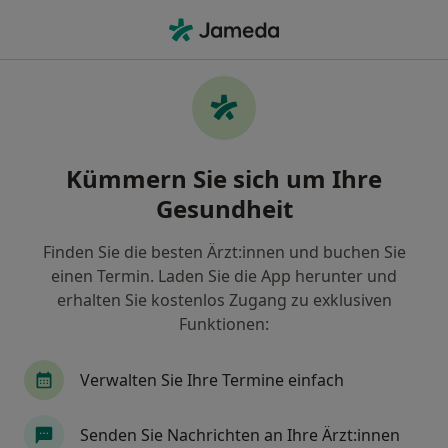
Ha
Heilpraktiker • Rendsburg, Schleswig-Holstein
Filter & Sortierung
Zu Google Maps
Heilpraktiker in Rendsburg: Termin
Kümmern Sie sich um Ihre
buchen mit jameda
Gesundheit
Finden Sie Heilpraktiker in Rendsburg und buchen
Sie online ohne zusätzliche Kosten.
Finden Sie die besten Ärzt:innen und buchen Sie
Wie wir die Suchergebnisse sortieren
einen Termin. Laden Sie die App herunter und
erhalten Sie kostenlos Zugang zu exklusiven
Funktionen:
Verwalten Sie Ihre Termine einfach
Senden Sie Nachrichten an Ihre Ärzt:innen