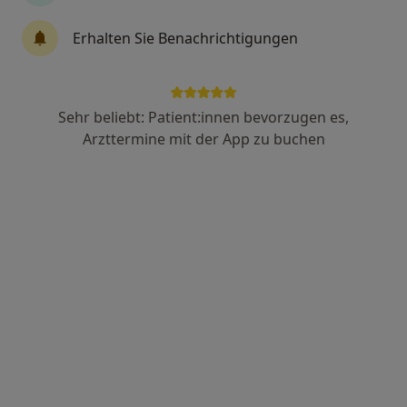
Claus-Peter Heirich
Erhalten Sie Benachrichtigungen
·
Mehr
Heilpraktiker
18 Bewertungen
Sehr beliebt: Patient:innen bevorzugen es,
Seemühlen 23, Rendsburg
•
Zu Google Maps
Arzttermine mit der App zu buchen
Praxis Claus-Peter Heirich Heilpraktiker
Privatpraxis
Dieser Arzt bzw. diese Ärztin bietet keine Online-Terminbuchung an diesem Standort an.
Terminanfrage senden