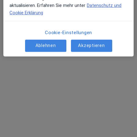
aktualisieren. Erfahren Sie mehr unter
Datenschutz und
Cookie Erklärung
Cookie-Einstellungen
Ablehnen
Akzeptieren
Maj-Britt Dreyer-Lübker
·
Mehr
Heilpraktikerin, Osteopathin, Physiotherapeutin
202 Bewertungen
Adresse
Videosprechstunde
Samwerstr. 25, Kiel
•
Zu Google Maps
Praxis Maj-Britt Dreyer-Lübker Heilpraktikerin
Privatpraxis
Dieser Arzt bzw. diese Ärztin bietet keine Online-Terminbuchung an diesem Standort an.