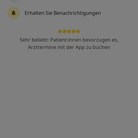
Ulrike Trump
Erhalten Sie Benachrichtigungen
·
Mehr
Heilpraktikerin
70 Bewertungen
Sehr beliebt: Patient:innen bevorzugen es,
Adresse
Videosprechstunde
Arzttermine mit der App zu buchen
Schießplatzstraße 28d, Nürnberg
•
Zu Google Maps
Naturheilpraxis Ulrike Trump Heilpraktikerin
Dieser Arzt bzw. diese Ärztin bietet keine Online-Terminbuchung an diesem Standort an.
Terminanfrage senden