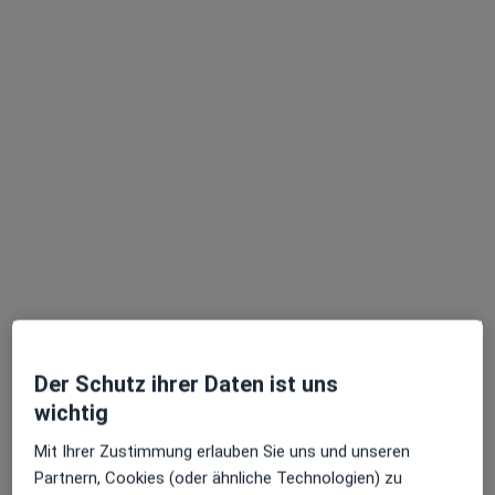
außerhalb von Schwabach, Bayern in Gebieten nahe
Ihrer Suche.
Tanja Hergersberg
·
Mehr
Heilpraktikerin
98 Bewertungen
Der Schutz ihrer Daten ist uns
Adresse
Videosprechstunde
wichtig
Zu Google
Mit Ihrer Zustimmung erlauben Sie uns und unseren
Großweidenmühlstr. 28 j, Nürnberg
•
Maps
Partnern, Cookies (oder ähnliche Technologien) zu