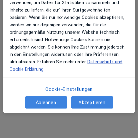
Praxis Tanja Hergersberg Heilpraktikerin
verwenden, um Daten für Statistiken zu sammeln und
Inhalte zu liefern, die auf Ihren Surfgewohnheiten
Privatpraxis
basieren. Wenn Sie nur notwendige Cookies akzeptieren,
Dieser Arzt bzw. diese Ärztin bietet keine Online-Terminbuchung an diesem Standort an.
werden wir nur diejenigen verwenden, die für die
ordnungsgemäße Nutzung unserer Website technisch
Terminanfrage senden
erforderlich sind. Notwendige Cookies können nie
abgelehnt werden. Sie können Ihre Zustimmung jederzeit
in den Einstellungen widerrufen oder Ihre Präferenzen
aktualisieren. Erfahren Sie mehr unter
Datenschutz und
Cookie Erklärung
Cookie-Einstellungen
Ablehnen
Akzeptieren
Tanja Dietz
·
Mehr
Heilpraktikerin, Osteopathin
156 Bewertungen