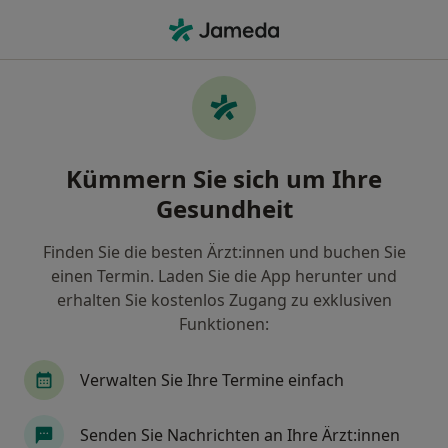
Ha
Heilpraktiker • Schwabach, Bayern
Filter & Sortierung
Zu Google Maps
Heilpraktiker in Schwabach: Termin
Kümmern Sie sich um Ihre
buchen mit jameda
Gesundheit
Finden Sie Heilpraktiker in Schwabach und buchen
Sie online ohne zusätzliche Kosten.
Finden Sie die besten Ärzt:innen und buchen Sie
Wie wir die Suchergebnisse sortieren
einen Termin. Laden Sie die App herunter und
erhalten Sie kostenlos Zugang zu exklusiven
Funktionen:
Verwalten Sie Ihre Termine einfach
Senden Sie Nachrichten an Ihre Ärzt:innen