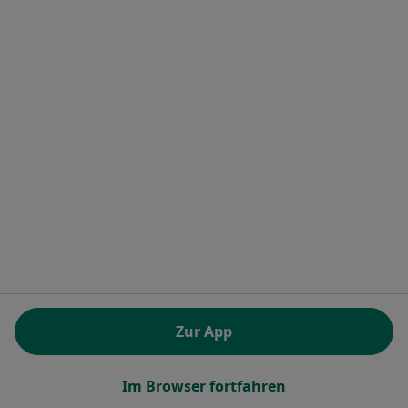
Praxis Barbara Schramm Heilpraktikerin
Dieser Arzt bzw. diese Ärztin bietet keine Online-Terminbuchung an diesem Standort an.
Terminanfrage senden
Ruth Medicus-Selz
·
Mehr
Heilpraktikerin
Zur App
Forststr. 11, Wendelstein
•
Zu Google Maps
Praxis Ruth Medicus-Selz Heilpraktikerin
Im Browser fortfahren
Dieser Arzt bzw. diese Ärztin bietet keine Online-Terminbuchung an diesem Standort an.