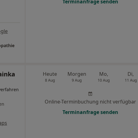
Terminanfrage senden
gle
opathie
Kainka
Heute
Morgen
Mo,
Di,
8 Aug
9 Aug
10 Aug
11 Aug
lverfahren
Online-Terminbuchung nicht verfügbar
en
Terminanfrage senden
aps