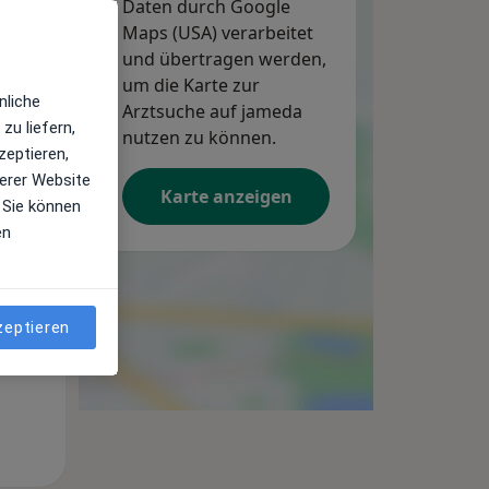
Daten durch Google
Maps (USA) verarbeitet
und übertragen werden,
um die Karte zur
nliche
Arztsuche auf jameda
zu liefern,
Mi,
Do,
Fr,
nutzen zu können.
zeptieren,
12 Aug
13 Aug
14 Aug
erer Website
Karte anzeigen
 Sie können
en
zeptieren