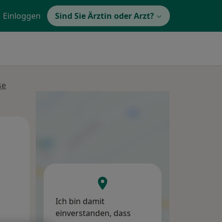
Einloggen
Sind Sie Ärztin oder Arzt?
se
Mi,
Do,
Fr,
12 Aug
13 Aug
14 Aug
Ich bin damit
einverstanden, dass