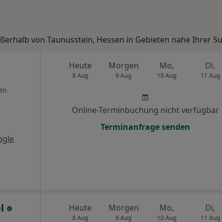
ußerhalb von Taunusstein, Hessen in Gebieten nahe Ihrer S
Heute
Morgen
Mo,
Di,
8 Aug
9 Aug
10 Aug
11 Aug
en
Online-Terminbuchung nicht verfügbar
Terminanfrage senden
ogle
el
Heute
Morgen
Mo,
Di,
8 Aug
9 Aug
10 Aug
11 Aug