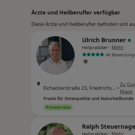
Ärzte und Heilberufler verfügbar
Diese Ärzte und Heilberufler befinden sich a
Ulrich Brunner
·
Mehr
Heilpraktiker
48 Bewertung
Zu Go
Eichäckerstraße 23, Friedrichsdorf
•
Maps
Praxis für Osteopathie und Naturheilkunde
Privatpraxis
Ralph Steuernag
·
Mehr
Heilpraktiker