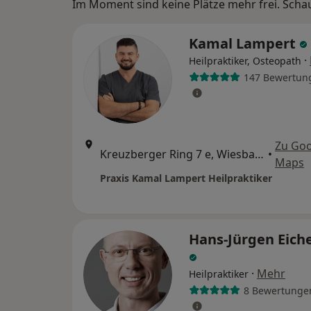
Im Moment sind keine Plätze mehr frei. Schaue
Kamal Lampert
·
Heilpraktiker, Osteopath
147 Bewertun
Zu Goo
Kreuzberger Ring 7 e, Wiesbaden
•
Maps
Praxis Kamal Lampert Heilpraktiker
Hans-Jürgen Eich
·
Mehr
Heilpraktiker
8 Bewertunge