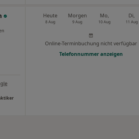
n
Heute
Morgen
Mo,
Di,
8 Aug
9 Aug
10 Aug
11 Aug
en
Online-Terminbuchung nicht verfügbar
Telefonnummer anzeigen
gle
ktiker