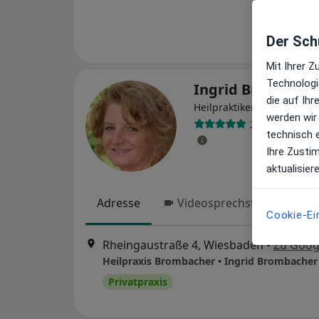
Der Schu
Mit Ihrer 
Technologi
Ingrid Brombach
die auf Ih
Heilpraktikerin, Naturhei
werden wir
25 Bewertung
technisch 
Ihre Zusti
aktualisier
Adresse
Videosprechstunde
Cookie-Ei
Rheingaustraße 4, Wiesbaden
•
Zu Goog
Privatpraxis