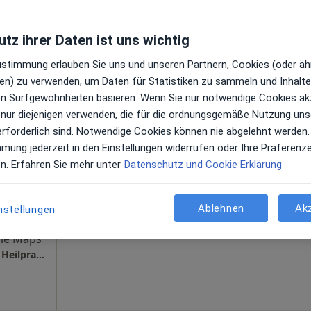
tz ihrer Daten ist uns wichtig
Zustimmung erlauben Sie uns und unseren Partnern, Cookies (oder äh
en) zu verwenden, um Daten für Statistiken zu sammeln und Inhalte 
er
Heute
Morgen
Mo,
Di,
ren Surfgewohnheiten basieren. Wenn Sie nur notwendige Cookies ak
8 Aug
9 Aug
10 Aug
11 Aug
lverfahren
 nur diejenigen verwenden, die für die ordnungsgemäße Nutzung uns
en
erforderlich sind. Notwendige Cookies können nie abgelehnt werden.
mmung jederzeit in den Einstellungen widerrufen oder Ihre Präferenz
Online-Terminbuchung nicht verfügbar
en. Erfahren Sie mehr unter
Datenschutz und Cookie Erklärung
Terminanfrage senden
Ablehnen
Ak
nstellungen
le Maps
Heilpraxis Brombacher • Ingrid Brombacher Heilpraktiker