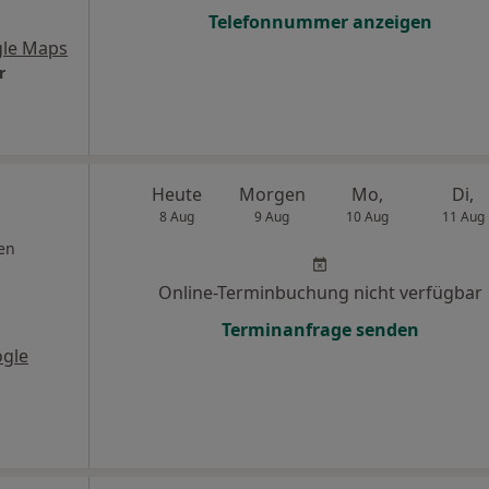
Telefonnummer anzeigen
le Maps
r
Heute
Morgen
Mo,
Di,
8 Aug
9 Aug
10 Aug
11 Aug
en
Online-Terminbuchung nicht verfügbar
Terminanfrage senden
gle