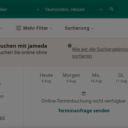
et, Erkrankung, Name
z.B. Berlin
Mehr Filter
Sortierung
 buchen mit jameda
Wie wir die Suchergebnis
buchen Sie online ohne
sortieren
Heute
Morgen
Mo,
Di,
8 Aug
9 Aug
10 Aug
11 Aug
,
en
Online-Terminbuchung nicht verfügbar
Terminanfrage senden
aps