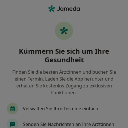
Ha
Heilpraktiker • Wendlingen am Neckar, Baden-Württemberg
Filter & Sortierung
Zu Google Maps
Heilpraktiker in Wendlingen am Neckar:
Kümmern Sie sich um Ihre
Termin buchen mit jameda
Gesundheit
Finden Sie Heilpraktiker in Wendlingen am Neckar
und buchen Sie online ohne zusätzliche Kosten.
Finden Sie die besten Ärzt:innen und buchen Sie
Wie wir die Suchergebnisse sortieren
einen Termin. Laden Sie die App herunter und
erhalten Sie kostenlos Zugang zu exklusiven
Funktionen:
Verwalten Sie Ihre Termine einfach
Senden Sie Nachrichten an Ihre Ärzt:innen