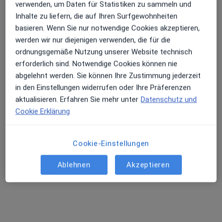
verwenden, um Daten für Statistiken zu sammeln und
Inhalte zu liefern, die auf Ihren Surfgewohnheiten
M.Sc. Xiaoman Huang
basieren. Wenn Sie nur notwendige Cookies akzeptieren,
·
Mehr
Heilpraktikerin
werden wir nur diejenigen verwenden, die für die
100 Bewertungen
ordnungsgemäße Nutzung unserer Website technisch
erforderlich sind. Notwendige Cookies können nie
abgelehnt werden. Sie können Ihre Zustimmung jederzeit
Adresse
Videosprechstunde
in den Einstellungen widerrufen oder Ihre Präferenzen
aktualisieren. Erfahren Sie mehr unter
Datenschutz und
Cookie Erklärung
Enzian Höfe 2, Metzingen
•
Zu Google Maps
Naturheilpraxis Huang für TCM
Privatpraxis
Cookie-Einstellungen
Dieser Arzt bzw. diese Ärztin bietet keine Online-Terminbuchung an diesem Standort an.
Ablehnen
Akzeptieren
Terminanfrage senden