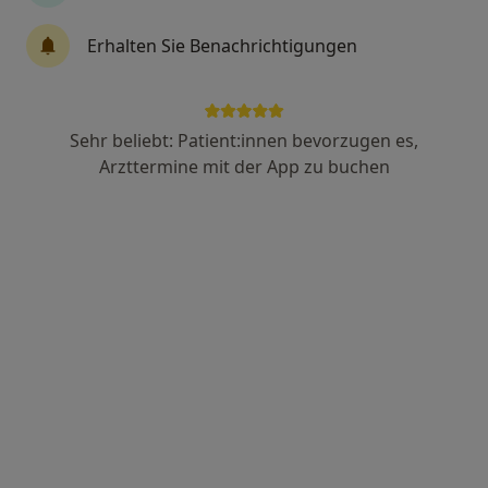
Michaela Haupt
Erhalten Sie Benachrichtigungen
·
Mehr
Heilpraktikerin
20 Bewertungen
Sehr beliebt: Patient:innen bevorzugen es,
Adresse
Videosprechstunde
Arzttermine mit der App zu buchen
Zu Google
Ulrich-von-Ensingen-Str 24, Nürtingen
•
Maps
Praxis Michaela Haupt Heilpraktikerin
Privatpraxis
Dieser Arzt bzw. diese Ärztin bietet keine Online-Terminbuchung an diesem Standort an.
Terminanfrage senden