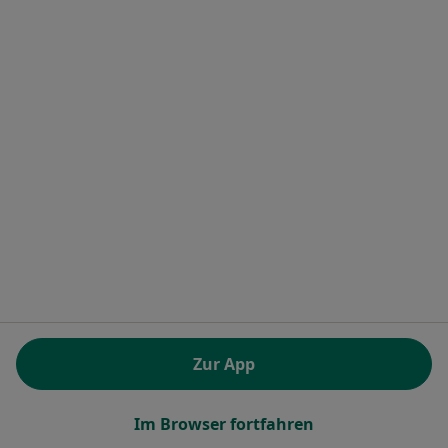
Franziska Obsieger
·
Mehr
Heilpraktikerin, Heilpraktikerin für Physiotherapie
Adresse 1
Adresse 2
Zu Google
Dieselstr. 12, Dettingen unter Teck
•
Maps
Naturheilpraxis Franziska Obsieger Heilpraktikerin
Privatpraxis
Dieser Arzt bzw. diese Ärztin bietet keine Online-Terminbuchung an diesem Standort an.
Zur App
Terminanfrage senden
Im Browser fortfahren