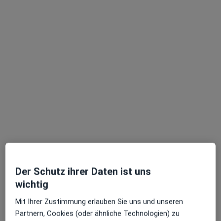
Praxis für Traditionelle Chinesische Medizin und Akupunktur in Nürtingen
Privatpraxis
Dieser Arzt bzw. diese Ärztin bietet keine Online-Terminbuchung an diesem Standort an.
Terminanfrage senden
Ärzte und Heilberufler verfügbar
Diese Ärzte und Heilberufler befinden sich
außerhalb von Wendlingen am Neckar, Baden-
Württemberg in Gebieten nahe Ihrer Suche.
Der Schutz ihrer Daten ist uns
wichtig
Mit Ihrer Zustimmung erlauben Sie uns und unseren
Partnern, Cookies (oder ähnliche Technologien) zu