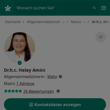
Ha
Wonach suchen Sie?
Startseite
Allgemeinmediziner
Mainz
Dr.h.c. He
Stadt ändern
Stadt ändern
Dr.h.c.
Helay Amini
über Spezialisierungen
Allgemeinmedizinerin
·
Mehr
Mainz
1 Adresse
26 Bewertungen
Kontaktdaten anzeigen