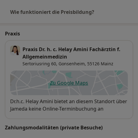
Wie funktioniert die Preisbildung?
Praxis
Praxis Dr. h. c. Helay Amini Fachärztin f.
Allgemeinmedizin
Sertoriusring 60,
Gonsenheim
, 55126
Mainz
Zu Google Maps
öffnet in einer neuen Registe
Verfügbarkeit
Dr.h.c. Helay Amini bietet an diesem Standort über
Jameda keine Online-Terminbuchung an
Zahlungsmodalitäten (private Besuche)