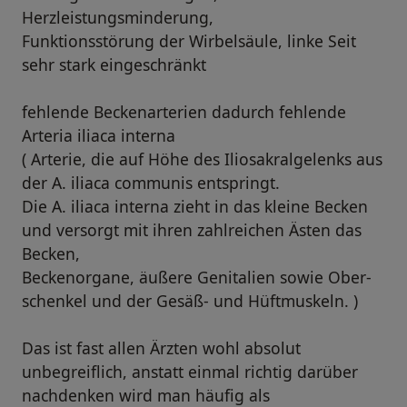
Herzleistungsminderung,
Funktionsstörung der Wirbelsäule, linke Seit
sehr stark eingeschränkt
fehlende Beckenarterien dadurch fehlende
Arteria iliaca interna
( Ar­terie, die auf Höhe des Ilio­sakral­gelenks aus
der A. iliaca communis ent­springt.
Die A. iliaca in­ter­na zieht in das kleine Becken
und ver­sorgt mit ih­ren zahl­reichen Äs­ten das
Becken,
Becken­or­gane, äuße­re Ge­nitali­en so­wie Ober­
schenkel und der Ge­säß- und Hüft­muskeln. )
Das ist fast allen Ärzten wohl absolut
unbegreiflich, anstatt einmal richtig darüber
nachdenken wird man häufig als