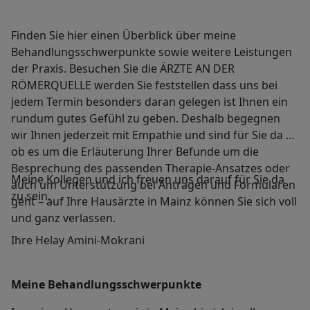
Finden Sie hier einen Überblick über meine
Behandlungsschwerpunkte sowie weitere Leistungen
der Praxis. Besuchen Sie die ÄRZTE AN DER
RÖMERQUELLE werden Sie feststellen dass uns bei
jedem Termin besonders daran gelegen ist Ihnen ein
rundum gutes Gefühl zu geben. Deshalb begegnen
wir Ihnen jederzeit mit Empathie und sind für Sie da –
ob es um die Erläuterung Ihrer Befunde um die
Besprechung des passenden Therapie-Ansatzes oder
Meine Kollegen und ich freuen uns darauf für Sie da
auch um Unterstützung bei Anträgen und Formularen
zu sein.
geht – auf Ihre Hausärzte in Mainz können Sie sich voll
und ganz verlassen.
Ihre Helay Amini-Mokrani
Meine Behandlungs­schwerpunkte