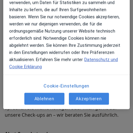
verwenden, um Daten für Statistiken zu sammeln und
Inhalte zu liefern, die auf Ihren Surfgewohnheiten
Je nachdem welches Lebensjahr Sie erreicht haben
basieren. Wenn Sie nur notwendige Cookies akzeptieren,
übernehmen die gesetzlichen Krankenkassen
werden wir nur diejenigen verwenden, die für die
verschiedene Vorsorge-Untersuchungen in
ordnungsgemäße Nutzung unserer Website technisch
unterschiedlichen Zeitintervallen die Ihnen bei den
erforderlich sind. Notwendige Cookies können nie
ÄRZTEN AN DER RÖMERQUELLE selbstverständlich
abgelehnt werden. Sie können Ihre Zustimmung jederzeit
offenstehen.
in den Einstellungen widerrufen oder Ihre Präferenzen
aktualisieren. Erfahren Sie mehr unter
Datenschutz und
Cookie Erklärung
Hinzu kommen diverse spezielle Krebsvorsorge-
Untersuchungen wie das Hautkrebsscreening die
Krebsvorsorge für Männer sowie die
Cookie-Einstellungen
Dickdarmkrebsvorsorge.
Ablehnen
Akzeptieren
Sprechen Sie meine Kollegen oder mich gerne auf
unsere Check-ups an – wir beraten Sie ausführlich.