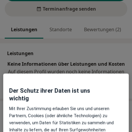
Terminanfrage senden
Leistungen
Standorte
Bewertungen (2)
Leistungen
Keine Informationen über Leistungen und Kosten
Auf diesem Profil wurden noch keine Informationen
über Leistungen hinzugefügt.
Der Schutz ihrer Daten ist uns
wichtig
Mit Ihrer Zustimmung erlauben Sie uns und unseren
Sind Sie Prof. Dr. med. Hendrik Schimmelpenning?
Partnern, Cookies (oder ähnliche Technologien) zu
Arzt-Info
verwenden, um Daten für Statistiken zu sammeln und
Inhalte zu liefern, die auf Ihren Surfgewohnheiten