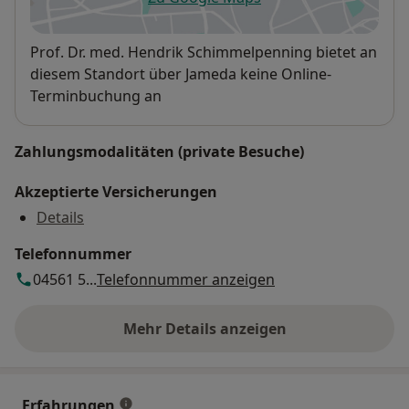
öffnet in einer neuen Registe
Verfügbarkeit
Prof. Dr. med. Hendrik Schimmelpenning bietet an
diesem Standort über Jameda keine Online-
Terminbuchung an
Zahlungsmodalitäten (private Besuche)
Akzeptierte Versicherungen
Details
Telefonnummer
04561 5...
Telefonnummer anzeigen
Mehr Details anzeigen
über die Adresse
Erfahrungen