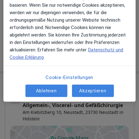
basieren. Wenn Sie nur notwendige Cookies akzeptieren,
Hinterlegen Sie kostenlos ein Portraitbild, Ihre
werden wir nur diejenigen verwenden, die für die
Sprechzeiten und Leistungen. Dadurch werden Sie
ordnungsgemäße Nutzung unserer Website technisch
besser gefunden. Lassen Sie sich außerdem bereits
erforderlich sind. Notwendige Cookies können nie
vor Veröffentlichung kostenfrei über neue
abgelehnt werden. Sie können Ihre Zustimmung jederzeit
Patienten-Feedbacks per E-Mail informieren.
in den Einstellungen widerrufen oder Ihre Präferenzen
aktualisieren. Erfahren Sie mehr unter
Datenschutz und
Jetzt als Arzt anmelden
Cookie Erklärung
Cookie-Einstellungen
Praxis
Ablehnen
Akzeptieren
Schön Klinik Neustadt Klinik für
Allgemein-, Visceral- und Gefäßchirurgie
Am Kiebitzberg 10,
Neustadt
, 23730
Neustadt in
Holstein
Zu Google Maps