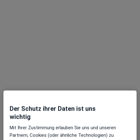
Dr. med. Mustafa Fahimi
·
Mehr
Allgemeinmediziner, Urologe
193 Bewertungen
Adresse
Videosprechstunde
Der Schutz ihrer Daten ist uns
wichtig
Gänsemarkt 44, Hamburg
•
Zu Google Maps
Urologie Dr. Fahimi
Mit Ihrer Zustimmung erlauben Sie uns und unseren
Dieser Arzt bzw. diese Ärztin bietet keine Online-Terminbuchung an diesem Standort an.
Partnern, Cookies (oder ähnliche Technologien) zu