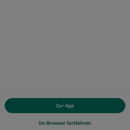
Dr. med. Regina Böhme
Allgemeinmedizinerin, Internistin, Palliativmedizinerin
Ahrensböker Str. 7, Scharbeutz
•
Zu Google Maps
Hausarztpraxis Pönitz Anne Miersch und Dr.med. Regina Böhme
Dieser Arzt bzw. diese Ärztin bietet keine Online-Terminbuchung an diesem Standort an.
Terminanfrage senden
Zur App
Im Browser fortfahren