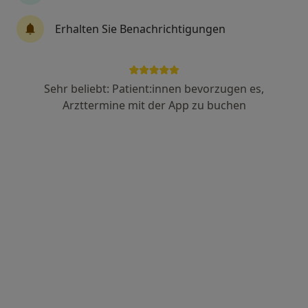
Erhalten Sie Benachrichtigungen
Dr. med. Sven Oelerich
·
Allgemeinmediziner, Sportmediziner, Notfallmediziner
Mehr
18 Bewertungen
Sehr beliebt: Patient:innen bevorzugen es,
Arzttermine mit der App zu buchen
Bäderstr. 20, Grömitz
•
Zu Google Maps
Praxis Dr.med. Sven Oelerich Facharzt für Allgemeinmedizin
Dieser Arzt bzw. diese Ärztin bietet keine Online-Terminbuchung an diesem Standort an.
Terminanfrage senden