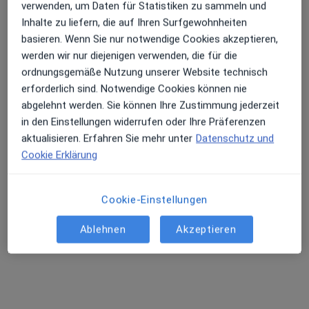
verwenden, um Daten für Statistiken zu sammeln und
Terminanfrage senden
Inhalte zu liefern, die auf Ihren Surfgewohnheiten
basieren. Wenn Sie nur notwendige Cookies akzeptieren,
werden wir nur diejenigen verwenden, die für die
ordnungsgemäße Nutzung unserer Website technisch
erforderlich sind. Notwendige Cookies können nie
abgelehnt werden. Sie können Ihre Zustimmung jederzeit
in den Einstellungen widerrufen oder Ihre Präferenzen
aktualisieren. Erfahren Sie mehr unter
Datenschutz und
Cookie Erklärung
Dr. med. Maximilian Graunke
·
Mehr
Allgemeinmediziner, Internist, Hausarzt
Cookie-Einstellungen
101 Bewertungen
Ablehnen
Akzeptieren
Zu Google
Lohmühlenstr. 5 Haus CF0, Hamburg
•
Maps
Asklepios MVZ St. Georg
Dieser Arzt bzw. diese Ärztin bietet keine Online-Terminbuchung an diesem Standort an.