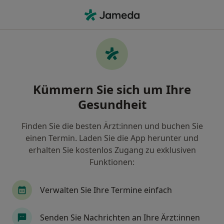
Ha
Allgemeinmediziner • Neustadt in Holstein, Schleswig-Holstein
Filter & Sortierung
Zu Google Maps
Allgemeinmediziner in Neustadt in
Kümmern Sie sich um Ihre
Holstein: Termin buchen mit jameda
Gesundheit
Finden Sie Allgemeinmediziner in Neustadt in
Holstein und buchen Sie online ohne zusätzliche
Finden Sie die besten Ärzt:innen und buchen Sie
Kosten.
einen Termin. Laden Sie die App herunter und
Wie wir die Suchergebnisse sortieren
erhalten Sie kostenlos Zugang zu exklusiven
Funktionen:
Verwalten Sie Ihre Termine einfach
Senden Sie Nachrichten an Ihre Ärzt:innen