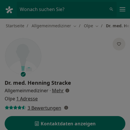
Ha
Wonach suchen Sie?
Startseite
Allgemeinmediziner
Olpe
Dr. med. He
Stadt ändern
Stadt ändern
Dr. med.
Henning Stracke
über Spezialisierungen
Allgemeinmediziner
·
Mehr
Olpe
1 Adresse
3 Bewertungen
Kontaktdaten anzeigen