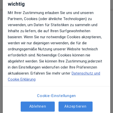
wichtig
Mit Ihrer Zustimmung erlauben Sie uns und unseren
Praxis
Partnern, Cookies (oder ähnliche Technologien) zu
verwenden, um Daten für Statistiken zu sammeln und
Schwanenpraxis Hausärztl.
Inhalte zu liefern, die auf Ihren Surfgewohnheiten
Gemeinschaftspraxis Dr. med. Henning
basieren. Wenn Sie nur notwendige Cookies akzeptieren,
Stracke Dr. med. Gerd Reichenbach
werden wir nur diejenigen verwenden, die für die
Westfälische Str. 26,
57462
Olpe
ordnungsgemäße Nutzung unserer Website technisch
erforderlich sind. Notwendige Cookies können nie
abgelehnt werden. Sie können Ihre Zustimmung jederzeit
Zu Google Maps
öffnet in einer neuen Registe
in den Einstellungen widerrufen oder Ihre Präferenzen
aktualisieren. Erfahren Sie mehr unter
Datenschutz und
Verfügbarkeit
Dr. med. Henning Stracke bietet an diesem
Cookie Erklärung
Standort über Jameda keine Online-
Terminbuchung an
Cookie-Einstellungen
Zahlungsmodalitäten (private Besuche)
Ablehnen
Akzeptieren