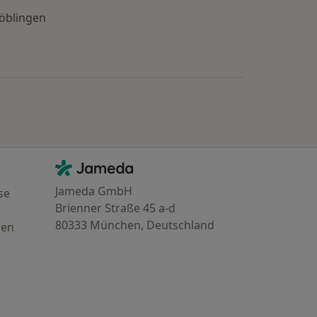
Böblingen
e: Städte in der Nähe von Böblingen
Kontakt
Jameda - Startseite
Jameda GmbH
se
Brienner Straße 45 a-d
80333 München, Deutschland
gen