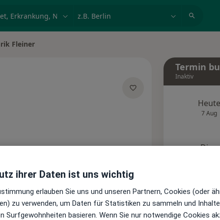
et, Erkrankung, Name
z.B. Berlin
rik Fleiner
n
Termin b
Inaktiv
Heut
zialisierungen
7 Aug
Diese
Onlin
Terminanfrage senden
tz ihrer Daten ist uns wichtig
Zustimmung erlauben Sie uns und unseren Partnern, Cookies (oder äh
te
Bewertungen
en) zu verwenden, um Daten für Statistiken zu sammeln und Inhalte 
ren Surfgewohnheiten basieren. Wenn Sie nur notwendige Cookies ak