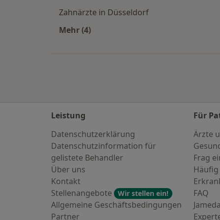
Zahnärzte in Düsseldorf
Mehr (4)
Mehr in der Kategorie: Häufige Such
Leistung
Für Pa
Datenschutzerklärung
Ärzte u
Datenschutzinformation für
Gesund
gelistete Behandler
Frag ei
Über uns
Häufig
Kontakt
Erkra
Stellenangebote
FAQ
Wir stellen ein!
Allgemeine Geschäftsbedingungen
Jameda
Partner
Expert