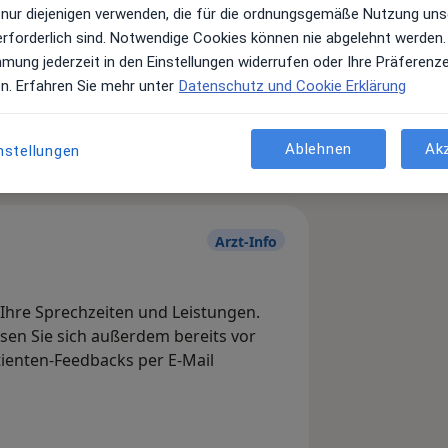
 nur diejenigen verwenden, die für die ordnungsgemäße Nutzung uns
erforderlich sind. Notwendige Cookies können nie abgelehnt werden.
mmung jederzeit in den Einstellungen widerrufen oder Ihre Präferenz
Leistungen und Kosten
en. Erfahren Sie mehr unter
Datenschutz und Cookie Erklärung
e Informationen über Leistungen
ügt.
Ablehnen
Ak
nstellungen
Arzt-Info
, Ihre Sprechzeiten und Leistungen.
en Sie sich außerdem bereits vor
tienten-Feedbacks per E-Mail