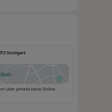
ZFZ Stuttgart
e Maps
fnet in einer neuen Registerkarte
dort über Jameda keine Online-