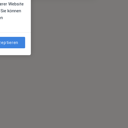
erer Website
 Sie können
en
zeptieren