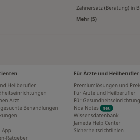
Zahnersatz (Beratung) in 
Mehr (5)
en
Mehr in der Kategori
tienten
Für Ärzte und Heilberufler
nd Heilberufler
Premiumlösungen und Prei
heitseinrichtungen
Für Ärzte und Heilberufler
nen Arzt
Für Gesundheitseinrichtun
 gesuchte Behandlungen
Noa Notes
neu
nkungen
Wissensdatenbank
Jameda Help Center
 App
Sicherheitsrichtlinien
en-Ratgeber