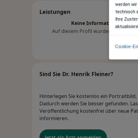
werden wir
Leistungen
technisch 
Ihre Zusti
Keine Informationen über 
aktualisier
Auf diesem Profil wurden noch kein
hinzugef
Cookie-Ei
Sind Sie Dr. Henrik Fleiner?
Hinterlegen Sie kostenlos ein Portraitbild
Dadurch werden Sie besser gefunden. Lass
Veröffentlichung kostenfrei über neue Pa
informieren.
Jetzt als Arzt anmelden