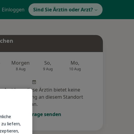
Einloggen
Sind Sie Ärztin oder Arzt?
uchen
e
Morgen
So,
Mo,
Di,
Mi,
8 Aug
9 Aug
10 Aug
11 Aug
12 Au
r Arzt bzw. diese Ärztin bietet keine
e-Terminbuchung an diesem Standort
an.
Terminanfrage senden
nliche
zu liefern,
zeptieren,