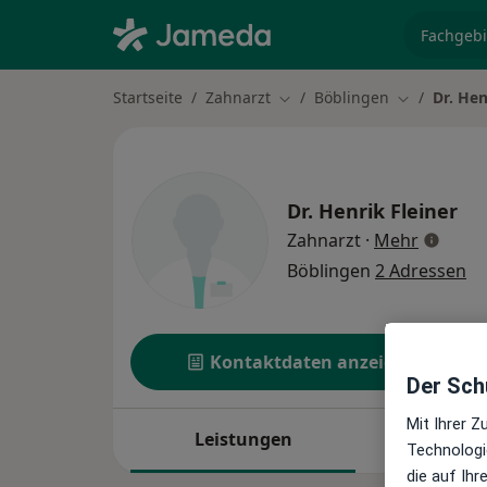
Fachgebi
Startseite
Zahnarzt
Böblingen
Dr. Hen
Stadt ändern
Stadt änder
Dr.
Henrik Fleiner
über Spe
Zahnarzt
·
Mehr
Böblingen
2 Adressen
Kontaktdaten anzeigen
Der Schu
Mit Ihrer 
Leistungen
Standor
Technologi
die auf Ih