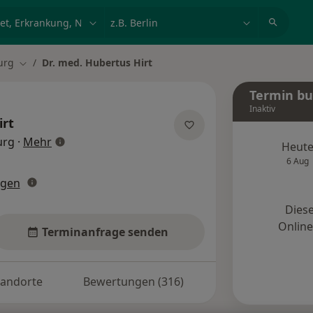
et, Erkrankung, Name
z.B. Berlin
urg
Dr. med. Hubertus Hirt
ern
Stadt ändern
Termin b
Inaktiv
irt
über Spezialisierungen
urg
·
Mehr
Heut
6 Aug
ngen
Diese
Onlin
Terminanfrage senden
tandorte
Bewertungen (316)