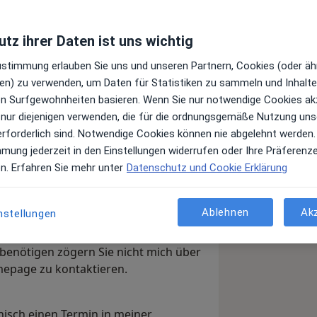
tz ihrer Daten ist uns wichtig
Top 5
Top 5
Juni 2022
Juni 2022
Zustimmung erlauben Sie uns und unseren Partnern, Cookies (oder äh
en) zu verwenden, um Daten für Statistiken zu sammeln und Inhalte 
ren Surfgewohnheiten basieren. Wenn Sie nur notwendige Cookies ak
 nur diejenigen verwenden, die für die ordnungsgemäße Nutzung uns
erforderlich sind. Notwendige Cookies können nie abgelehnt werden.
mmung jederzeit in den Einstellungen widerrufen oder Ihre Präferenz
en. Erfahren Sie mehr unter
Datenschutz und Cookie Erklärung
nehmen sich auf meinem jameda-Profil
ktrum meiner Praxis
Schulterzentrum
formieren.
Ablehnen
Ak
nstellungen
 benötigen zögern Sie nicht mich über
mepage zu kontaktieren.
nisch einen Termin in meiner