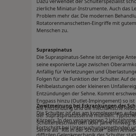
Dazu verwendet der Schulterspezialist s
zierliche Miniatur-Instrumente. Auch das Le
Problem mehr dar. Die modernen Behandlu
Rotatorenmanschetten-Eingriffe mit gutem 
Menschen zu.
Supraspinatus
Die Supraspinatus-Sehne ist derjenige Ant
seine exponierte Lage zwischen Oberarmk
Anfällig für Verletzungen und Überlastung
Folgen für die Funktion der Schulter. Auf
Fehlbelastungen oder kleineren Unfallerei
Entzündungen der Sehne. Kommt erschwer
Engpass hinzu (Outlet-Impingement) so ist e
Zweitmeinung bei Erkrankungen der Schu
die Entzündung und die mechanische Reibu
Die Schulter ist das am komplexesten auf
der Supraspinatussehne münden. Typischer
Körpers. In den vergangenen 2 Jahrzehnten
Schulterbeschwerden über Jahre hinweg. Bis
Fortschritt bei Untersuchungsmethoden u
Sehne als "Riß in der Schulter" beim Anheb
diffizilen Gelenkmechanik der Schulter sta