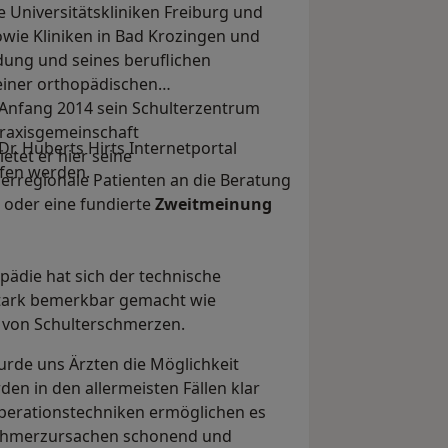
e Universitätskliniken Freiburg und
wie Kliniken in Bad Krozingen und
ldung und seines beruflichen
 einer orthopädischen
 Anfang 2014 sein Schulterzentrum
Praxisgemeinschaft
. Huberts Hirts Internetportal
etet er hier seine
fen werden.
erregionale Patienten an die Beratung
 oder eine fundierte
Zweitmeinung
pädie hat sich der technische
stark bemerkbar gemacht wie
 von Schulterschmerzen.
rde uns Ärzten die Möglichkeit
en in den allermeisten Fällen klar
Operationstechniken ermöglichen es
Schmerzursachen schonend und