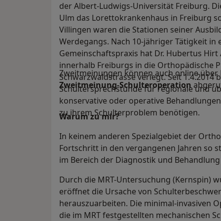
der Albert-Ludwigs-Universität Freiburg. Di
Ulm das Lorettokrankenhaus in Freiburg so
Villingen waren die Stationen seiner Ausbi
Werdegangs. Nach 10-jähriger Tätigkeit in
Gemeinschaftspraxis hat Dr. Hubertus Hirt
innerhalb Freiburgs in die Orthopädische 
Zweitmeinungen können auch online über Dr
Schwarzwaldstrasse verlegt. Seit 1.4.2014 bi
Zweitmeinung-Schulteroperation
abgeru
Schultersprechstunde für regionale und üb
konservative oder operative Behandlungen
zu ihrem Schulterproblem benötigen.
Warum zu mir?
In keinem anderen Spezialgebiet der Ortho
Fortschritt in den vergangenen Jahren so 
im Bereich der Diagnostik und Behandlung
Durch die MRT-Untersuchung (Kernspin) wu
eröffnet die Ursache von Schulterbeschwerd
herauszuarbeiten. Die minimal-invasiven 
die im MRT festgestellten mechanischen 