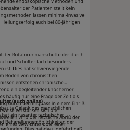
chonende endoskopische Methoden und
bensalter der Patienten stellt kein
ngsmethoden lassen minimal-invasive
Heilungserfolg auch bei 80-jährigen
eil der Rotatorenmanschette der durch
opf und Schulterdach besonders
en ist. Dies hat schwerwiegende
 dem Boden von chronischen
gnissen entstehen chronische
end ein begleitender knöcherner
s häufig nur eine Frage der Zeit bis
lter (auch online)
ng durch den Engpass in einem Einriß
gebaute Gelenk des menschlichen
weise verstärken sich die
 hat ein rasanter technischer
weilen wird der letztliche Abriß der
nd Behandlungsmöglichkeiten der
en eines Gewichtes oder einer
ttgefunden. Dies hat dazu geführt daß