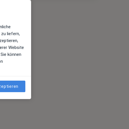
nliche
zu liefern,
zeptieren,
erer Website
 Sie können
en
zeptieren