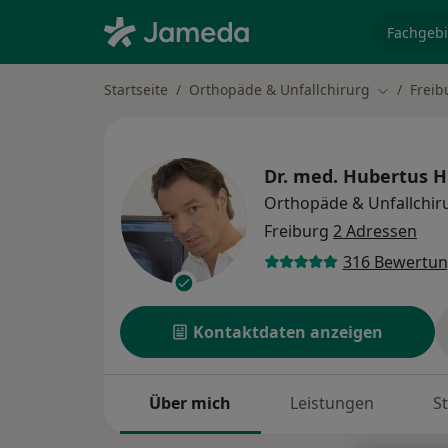
Fachgebi
Startseite
Orthopäde & Unfallchirurg
Freib
Stadt änd
Dr. med.
Hubertus H
Orthopäde & Unfallchir
Freiburg
2 Adressen
316 Bewertu
Kontaktdaten anzeigen
Über mich
Leistungen
S