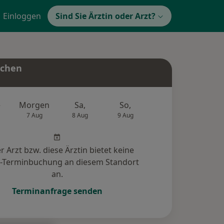
Einloggen
Sind Sie Ärztin oder Arzt?
uchen
e
Morgen
Sa,
So,
Mo,
Di,
7 Aug
8 Aug
9 Aug
10 Aug
11 Au
r Arzt bzw. diese Ärztin bietet keine
e-Terminbuchung an diesem Standort
an.
Terminanfrage senden