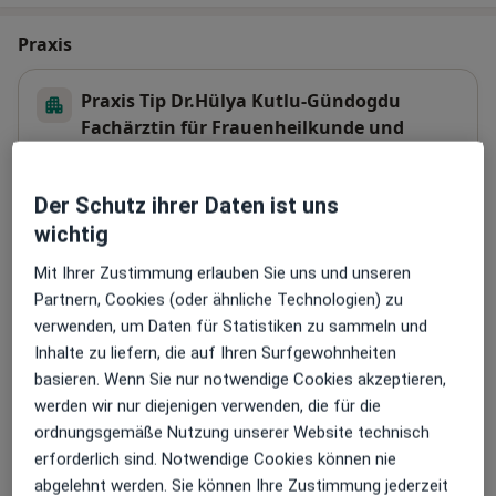
Praxis
Praxis Tip Dr.Hülya Kutlu-Gündogdu
Fachärztin für Frauenheilkunde und
Geburtshilfe
Rothenburger Str. 9,
Mitte
, 90443
Nürnberg
Der Schutz ihrer Daten ist uns
wichtig
Zu Google Maps
öffnet in einer neuen Registe
Mit Ihrer Zustimmung erlauben Sie uns und unseren
Partnern, Cookies (oder ähnliche Technologien) zu
Verfügbarkeit
Dr. Hülya Kutlu-Gündogdu bietet an diesem
verwenden, um Daten für Statistiken zu sammeln und
Standort über Jameda keine Online-
Inhalte zu liefern, die auf Ihren Surfgewohnheiten
Terminbuchung an
basieren. Wenn Sie nur notwendige Cookies akzeptieren,
werden wir nur diejenigen verwenden, die für die
ordnungsgemäße Nutzung unserer Website technisch
Zahlungsmodalitäten (private Besuche)
erforderlich sind. Notwendige Cookies können nie
Akzeptierte Versicherungen
abgelehnt werden. Sie können Ihre Zustimmung jederzeit