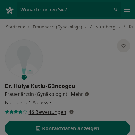
Ha
Wonach suchen Sie?
Startseite
Frauenarzt (Gynäkologe)
Nürnberg
Dr
Stadt ändern
Stadt än
Dr.
Hülya Kutlu-Gündogdu
über Spezialisierunge
Frauenärztin (Gynäkologin)
·
Mehr
Nürnberg
1 Adresse
46 Bewertungen
Kontaktdaten anzeigen