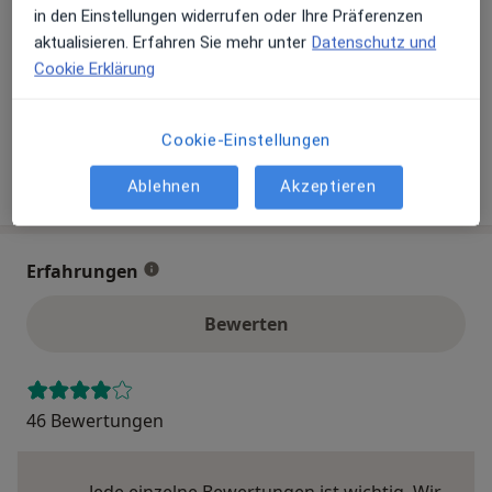
in den Einstellungen widerrufen oder Ihre Präferenzen
Details
aktualisieren. Erfahren Sie mehr unter
Datenschutz und
Telefonnummer
Cookie Erklärung
0911 650...
Telefonnummer anzeigen
0911 650...
Telefonnummer anzeigen
Cookie-Einstellungen
Mehr Details anzeigen
Ablehnen
Akzeptieren
über die Adresse
Erfahrungen
Bewerten
46 Bewertungen
Jede einzelne Bewertungen ist wichtig. Wir