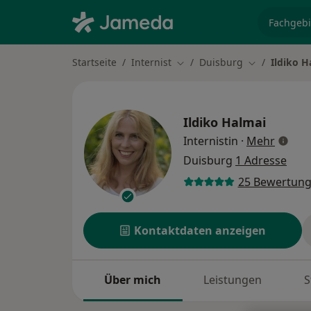
Fachgebi
Startseite
Internist
Duisburg
Ildiko H
Stadt ändern
Stadt ändern
Ildiko Halmai
über S
Internistin
·
Mehr
Duisburg
1 Adresse
25 Bewertun
Kontaktdaten anzeigen
Über mich
Leistungen
S