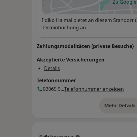
Zu Googl
öf
Verfügbarkeit
Ildiko Halmai bietet an diesem Standort 
Terminbuchung an
Zahlungsmodalitäten (private Besuche)
Akzeptierte Versicherungen
Details
Telefonnummer
02065 9...
Telefonnummer anzeigen
Mehr Details
üb