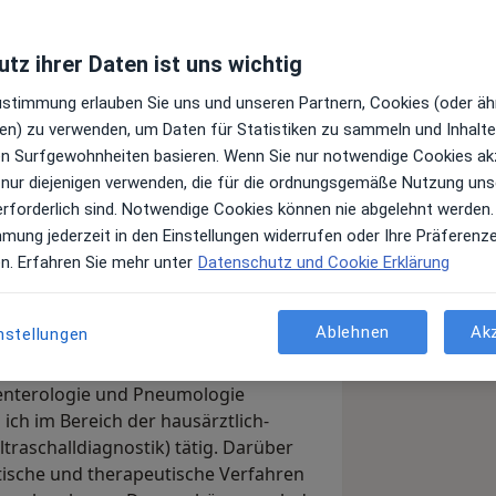
tz ihrer Daten ist uns wichtig
Zustimmung erlauben Sie uns und unseren Partnern, Cookies (oder äh
en) zu verwenden, um Daten für Statistiken zu sammeln und Inhalte 
ren Surfgewohnheiten basieren. Wenn Sie nur notwendige Cookies ak
 nur diejenigen verwenden, die für die ordnungsgemäße Nutzung uns
erforderlich sind. Notwendige Cookies können nie abgelehnt werden.
mmung jederzeit in den Einstellungen widerrufen oder Ihre Präferenz
en. Erfahren Sie mehr unter
Datenschutz und Cookie Erklärung
eda-Profil aufmerksam geworden sind.
 der
Hausarzt-Praxis Lange Strasse
in
Ablehnen
Ak
nstellungen
oenterologie und Pneumologie
in ich im Bereich der hausärztlich-
traschalldiagnostik) tätig. Darüber
tische und therapeutische Verfahren