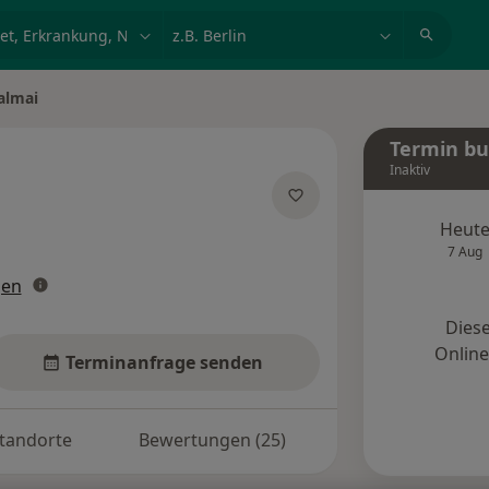
et, Erkrankung, Name
z.B. Berlin
almai
Termin b
Inaktiv
pezialisierungen
Heut
7 Aug
gen
Diese
Onlin
Terminanfrage senden
tandorte
Bewertungen (25)