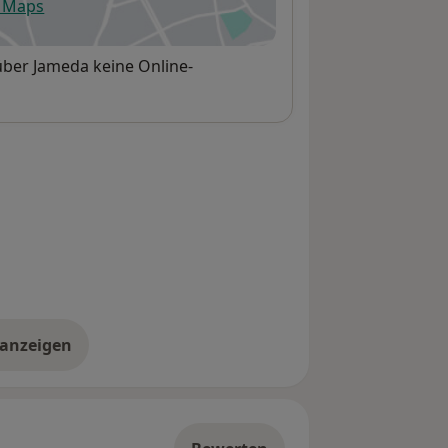
e Maps
fnet in einer neuen Registerkarte
über Jameda keine Online-
 anzeigen
er die Adresse