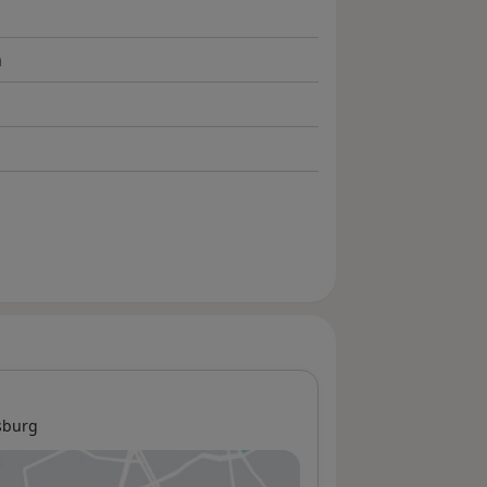
n
sburg