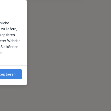
nliche
zu liefern,
zeptieren,
erer Website
 Sie können
en
zeptieren