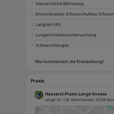
Hausärztliche Betreuung
Langzeit-EKG 1 bis 7 Tage
Immunbooster Infusion/Aufbau Infusio
24-Stunden Blutdruckmessung
Langzeit-EKG
Lungenfunktionsuntersuchung
Lungenfunktionsuntersuchung
Sauerstoffsättigung
Schmerztherapie
Ultraschalluntersuchungen
Wie funktioniert die Preisbildung?
Schilddrüsenuntersuchungen
Gefäßuntersuchungen
Praxis
Männermedizin
Hausarzt-Praxis Lange Strasse
Lange Str. 128,
Rheinhausen
, 47228
Dui