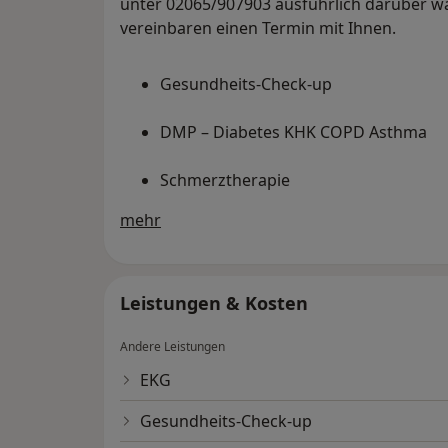
unter 02065/907903 ausführlich darüber wa
vereinbaren einen Termin mit Ihnen.
Gesundheits-Check-up
DMP – Diabetes KHK COPD Asthma
Schmerztherapie
Über mich
mehr
Gesprächstherapie
Alternative Heilverfahren
Leistungen & Kosten
Tauchsportgutachten
Andere Leistungen
Echokardiographie
EKG
EKG/Belastungs-EKG
Gesundheits-Check-up