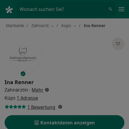
Ha
Wonach suchen Sie?
Startseite
Zahnarzt
Küps
Ina Renner
Stadt ändern
Stadt ändern
Ina Renner
über Spezialisierungen
Zahnärztin
·
Mehr
Küps
1 Adresse
1 Bewertung
Kontaktdaten anzeigen