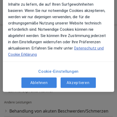
Patienten, die ich behandle
Inhalte zu liefern, die auf Ihren Surfgewohnheiten
Erwachsene
basieren. Wenn Sie nur notwendige Cookies akzeptieren,
Kinder
werden wir nur diejenigen verwenden, die für die
ordnungsgemäße Nutzung unserer Website technisch
erforderlich sind. Notwendige Cookies können nie
Leistungen & Kosten
abgelehnt werden. Sie können Ihre Zustimmung jederzeit
Beliebte Leistungen
in den Einstellungen widerrufen oder Ihre Präferenzen
Allgemeine Sprechstunde
aktualisieren. Erfahren Sie mehr unter
Datenschutz und
Cookie Erklärung
Am Rathaus 8 b, Küps
Zahnarztpraxis Renner
Cookie-Einstellungen
Erstuntersuchung (Neupatient/in)
Ablehnen
Akzeptieren
Am Rathaus 8 b, Küps
Zahnarztpraxis Renner
Andere Leistungen
Behandlung von akuten Beschwerden/Schmerzen