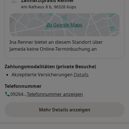
Zahnarztpraxis Renner
Am Rathaus 8 b,
96328
Küps
Zu Google Maps
öffnet in einer neuen Registe
Verfügbarkeit
Ina Renner bietet an diesem Standort über
Jameda keine Online-Terminbuchung an
Zahlungsmodalitäten (private Besuche)
Akzeptierte Versicherungen
Details
Telefonnummer
09264...
Telefonnummer anzeigen
Mehr Details anzeigen
über die Adresse