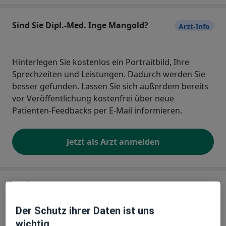
Sind Sie Dipl.-Med. Inge Mangold?
Arzt-Info
Hinterlegen Sie kostenlos ein Portraitbild, Ihre
Sprechzeiten und Leistungen. Dadurch werden Sie
besser gefunden. Lassen Sie sich außerdem bereits
vor Veröffentlichung kostenfrei über neue
Patienten-Feedbacks per E-Mail informieren.
Jetzt als Arzt anmelden
Praxis
Der Schutz ihrer Daten ist uns
Arztpraxis Inge Mangold Fachärztin f.
Allgemeinmedizin
wichtig