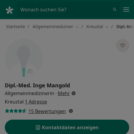
Ha
Wonach suchen Sie?
Startseite
Allgemeinmediziner
Kreuztal
Dipl.-Me
Stadt ändern
Stadt ändern
Dipl.-Med.
Inge Mangold
über Spezialisierungen
Allgemeinmedizinerin
·
Mehr
Kreuztal
1 Adresse
15 Bewertungen
Kontaktdaten anzeigen