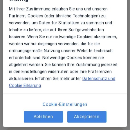
Hagener Str. 375,
Littfeld
, 57223
Kreuztal
Mit Ihrer Zustimmung erlauben Sie uns und unseren
Partnern, Cookies (oder ähnliche Technologien) zu
Zu Google Maps
verwenden, um Daten für Statistiken zu sammeln und
öffnet in einer neuen Registe
Inhalte zu liefern, die auf Ihren Surfgewohnheiten
basieren. Wenn Sie nur notwendige Cookies akzeptieren,
Verfügbarkeit
Dipl.-Med. Inge Mangold bietet an diesem
werden wir nur diejenigen verwenden, die für die
Standort über Jameda keine Online-
ordnungsgemäße Nutzung unserer Website technisch
Terminbuchung an
erforderlich sind. Notwendige Cookies können nie
abgelehnt werden. Sie können Ihre Zustimmung jederzeit
Zahlungsmodalitäten (private Besuche)
in den Einstellungen widerrufen oder Ihre Präferenzen
aktualisieren. Erfahren Sie mehr unter
Datenschutz und
Akzeptierte Versicherungen
Cookie Erklärung
Details
Telefonnummer
Cookie-Einstellungen
02732...
Telefonnummer anzeigen
Ablehnen
Akzeptieren
02732 7...
Telefonnummer anzeigen