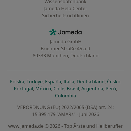
Wissensdatenbank
Jameda Help Center
Sicherheitsrichtlinien
Kontakt
Jameda - Startseite
Jameda GmbH
Brienner Straße 45 a-d
80333 München, Deutschland
öffnet in einer neuen Registerkarte
öffnet in einer neuen Registerkarte
öffnet in einer neuen Registerk
öffnet in einer neuen Reg
öffnet in ei
öffn
Polska
,
Türkiye
,
España
,
Italia
,
Deutschland
,
Česko
,
öffnet in einer neuen Registerkarte
öffnet in einer neuen Registerkarte
öffnet in einer neuen Register
öffnet in einer neuen R
öffnet in ei
öffnet
Portugal
,
México
,
Chile
,
Brasil
,
Argentina
,
Perú
,
öffnet in einer neuen Re
Colombia
VERORDNUNG (EU) 2022/2065 (DSA) art. 24:
15.395.179 “AMARs” - Juni 2026
www.jameda.de © 2026 - Top Ärzte und Heilberufler