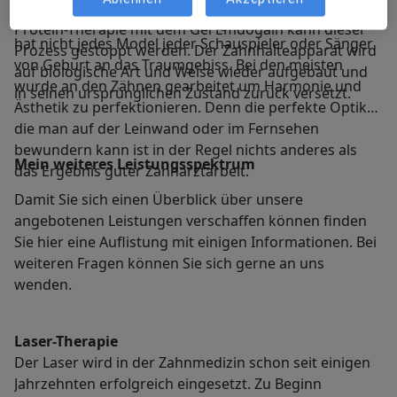
Lächeln zum Erfolgsrezept. Makellose Zähne sind
Strukturen geschädigt oder zerstört. Durch die
Markenzeichen und Vorbild zugleich. Aber natürlich
Protein-Therapie mit dem Gel Emdogain kann dieser
hat nicht jedes Model jeder Schauspieler oder Sänger
Prozess gestoppt werden. Der Zahnhalteapparat wird
von Geburt an das Traumgebiss. Bei den meisten
auf biologische Art und Weise wieder aufgebaut und
wurde an den Zähnen gearbeitet um Harmonie und
in seinen ursprünglichen Zustand zurück versetzt.
Ästhetik zu perfektionieren. Denn die perfekte Optik
die man auf der Leinwand oder im Fernsehen
bewundern kann ist in der Regel nichts anderes als
Mein weiteres Leistungs­spektrum
das Ergebnis guter Zahnarztarbeit.
Damit Sie sich einen Überblick über unsere
angebotenen Leistungen verschaffen können finden
Sie hier eine Auflistung mit einigen Informationen. Bei
weiteren Fragen können Sie sich gerne an uns
wenden.
Laser-Therapie
Der Laser wird in der Zahnmedizin schon seit einigen
Jahrzehnten erfolgreich eingesetzt. Zu Beginn