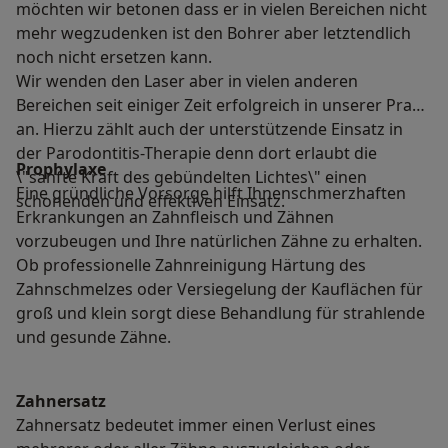
möchten wir betonen dass er in vielen Bereichen nicht
mehr wegzudenken ist den Bohrer aber letztendlich
noch nicht ersetzen kann.
Wir wenden den Laser aber in vielen anderen
Bereichen seit einiger Zeit erfolgreich in unserer Praxis
an. Hierzu zählt auch der unterstützende Einsatz in
der Parodontitis-Therapie denn dort erlaubt die
Prophylaxe
\"sanfte Kraft des gebündelten Lichtes\" einen
Eine gründliche Vorsorge hilft Ihnenschmerzhaften
schonenden und effektiven Einsatz.
Erkrankungen an Zahnfleisch und Zähnen
vorzubeugen und Ihre natürlichen Zähne zu erhalten.
Ob professionelle Zahnreinigung Härtung des
Zahnschmelzes oder Versiegelung der Kauflächen für
groß und klein sorgt diese Behandlung für strahlende
und gesunde Zähne.
Zahnersatz
Zahnersatz bedeutet immer einen Verlust eines