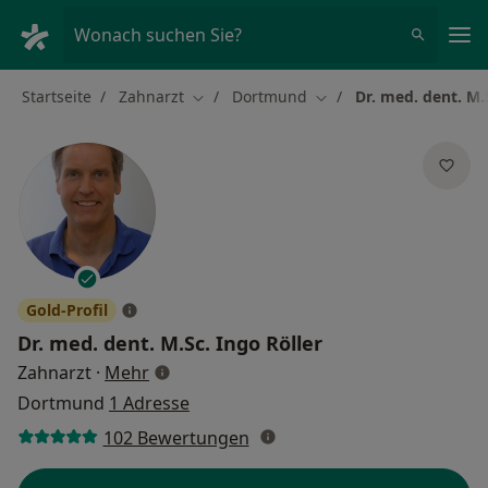
Ha
Wonach suchen Sie?
Startseite
Zahnarzt
Dortmund
Dr. med. dent. M.
Stadt ändern
Stadt ändern
Gold-Profil
Dr. med. dent. M.Sc.
Ingo Röller
über Spezialisierungen
Zahnarzt
·
Mehr
Dortmund
1 Adresse
102 Bewertungen