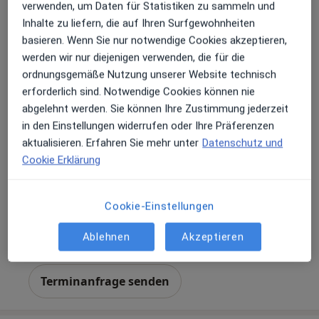
verwenden, um Daten für Statistiken zu sammeln und
Inhalte zu liefern, die auf Ihren Surfgewohnheiten
basieren. Wenn Sie nur notwendige Cookies akzeptieren,
werden wir nur diejenigen verwenden, die für die
ordnungsgemäße Nutzung unserer Website technisch
Priv.-Doz. Dr. med. Klaus Tiemann
erforderlich sind. Notwendige Cookies können nie
·
Mehr
Internist, Kardiologe
abgelehnt werden. Sie können Ihre Zustimmung jederzeit
321 Bewertungen
in den Einstellungen widerrufen oder Ihre Präferenzen
aktualisieren. Erfahren Sie mehr unter
Datenschutz und
Cookie Erklärung
Adresse
Videosprechstunde
Cookie-Einstellungen
Am Isarkanal 36, München
•
Zu Google Maps
Peter Osypka Herzzentrum Internistisches Klinikum München Süd GmbH
Ablehnen
Akzeptieren
Dieser Arzt bzw. diese Ärztin bietet keine Online-Terminbuchung an diesem Standort an.
Terminanfrage senden