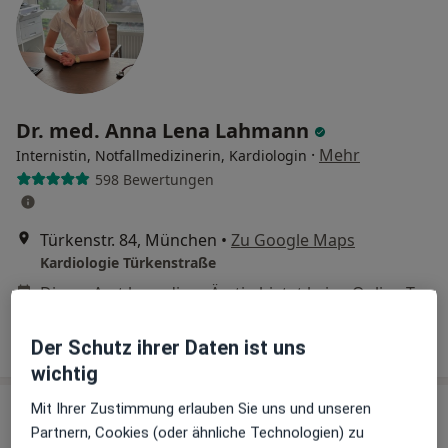
Dr. med. Anna Lena Lahmann
·
Mehr
Internistin, Notfallmedizinerin, Kardiologin
598 Bewertungen
Türkenstr. 84, München
•
Zu Google Maps
Kardiologie Türkenstraße
Dieser Arzt bzw. diese Ärztin bietet keine Online-Terminbuchung an diesem Standort an.
Terminanfrage senden
Der Schutz ihrer Daten ist uns
wichtig
Mit Ihrer Zustimmung erlauben Sie uns und unseren
Partnern, Cookies (oder ähnliche Technologien) zu