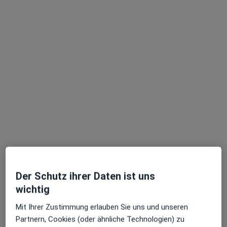
Dr. med. Stefan Leuner
Internist
172 Bewertungen
Hörder Kampweg 2, Dortmund
•
Zu Google Maps
Praxis Dr.med. Stefan Leuner Facharzt für Innere Medizin
Der Schutz ihrer Daten ist uns
Dieser Arzt bzw. diese Ärztin bietet keine Online-Terminbuchung an diesem Standort an.
wichtig
Mit Ihrer Zustimmung erlauben Sie uns und unseren
Terminanfrage senden
Partnern, Cookies (oder ähnliche Technologien) zu