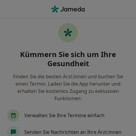
Ha
Internist • Freisenbruch, Essen, Nordrhein-Westfalen
Filter & Sortierung
Zu Google Maps
Internisten in Essen, Freisenbruch
Kümmern Sie sich um Ihre
Wie wir die Suchergebnisse sortieren
Gesundheit
Finden Sie die besten Ärzt:innen und buchen Sie
einen Termin. Laden Sie die App herunter und
erhalten Sie kostenlos Zugang zu exklusiven
Funktionen:
Verwalten Sie Ihre Termine einfach
Dr. med. Mihret Löwe
Internistin, Kardiologin
Senden Sie Nachrichten an Ihre Ärzt:innen