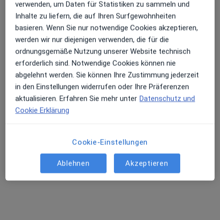
verwenden, um Daten für Statistiken zu sammeln und
Inhalte zu liefern, die auf Ihren Surfgewohnheiten
basieren. Wenn Sie nur notwendige Cookies akzeptieren,
werden wir nur diejenigen verwenden, die für die
ordnungsgemäße Nutzung unserer Website technisch
erforderlich sind. Notwendige Cookies können nie
abgelehnt werden. Sie können Ihre Zustimmung jederzeit
in den Einstellungen widerrufen oder Ihre Präferenzen
Dr. med. Johannes W. Uerscheln
aktualisieren. Erfahren Sie mehr unter
Datenschutz und
Internist, Pneumologe, Allergologe
Cookie Erklärung
283 Bewertungen
Cookie-Einstellungen
Venloer Str. 8, Düsseldorf
•
Zu Google Maps
Privatpraxis Allergie Lunge Schlaf Sport
Ablehnen
Akzeptieren
Dieser Arzt bzw. diese Ärztin bietet keine Online-Terminbuchung an diesem Standort an.
Terminanfrage senden