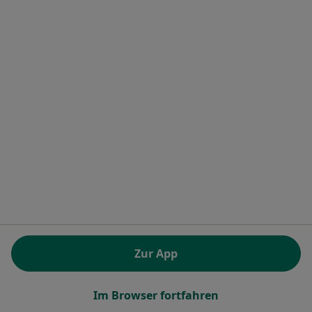
·
Mehr
Internist, Allgemeinmediziner, Kardiologe
135 Bewertungen
Dr.-Ruer-Platz 1, Bochum
•
Zu Google Maps
Praxis Dr.med. Hans-J. Christofor Facharzt für Innere Medizin und Kardiologie
Dieser Arzt bzw. diese Ärztin bietet keine Online-Terminbuchung an diesem Standort an.
Terminanfrage senden
Zur App
Dr. med. Wilhelm Ammenwerth
Im Browser fortfahren
·
Mehr