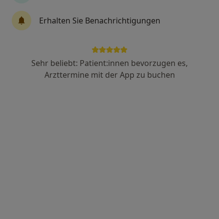
59 Bewertungen
Erhalten Sie Benachrichtigungen
Bürkle de la Camp-Pl 2, Bochum
•
Zu Google Maps
Privatpraxis für Kardiologie Dr. Mihret Löwe
Privatpraxis
Sehr beliebt: Patient:innen bevorzugen es,
Dieser Arzt bzw. diese Ärztin bietet keine Online-Terminbuchung an diesem Standort an.
Arzttermine mit der App zu buchen
Terminanfrage senden
Priv.-Doz. Dr. med. Christoph K. Naber
·
Mehr
Internist, Kardiologe