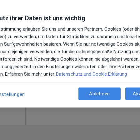
li
tz ihrer Daten ist uns wichtig
Zustimmung erlauben Sie uns und unseren Partnern, Cookies (oder äh
en) zu verwenden, um Daten für Statistiken zu sammeln und Inhalte 
.
Heute
Morgen
Sa,
So,
ren Surfgewohnheiten basieren. Wenn Sie nur notwendige Cookies ak
er
6 Aug
7 Aug
8 Aug
9 Aug
 nur diejenigen verwenden, die für die ordnungsgemäße Nutzung uns
hr
erforderlich sind. Notwendige Cookies können nie abgelehnt werden.
en
mmung jederzeit in den Einstellungen widerrufen oder Ihre Präferenz
Online-Terminbuchung nicht verfügbar
en. Erfahren Sie mehr unter
Datenschutz und Cookie Erklärung
Terminanfrage senden
aps
Facharztpraxis Baldeney PD Dr.med. Christoph Naber Facharzt für Innere Medizin und Kardiologie
Ablehnen
Ak
nstellungen