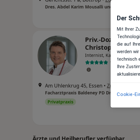
Dres. Abdel Karim Mousalli und Sami Mousal
Der Schu
Mit Ihrer 
Technologi
Priv.-Doz. Dr. med
die auf Ih
Christoph K. Nab
werden wir
·
Me
Internist, Kardiologe
technisch 
14 Bewertung
Ihre Zusti
aktualisier
Am Uhlenkrug 45, Essen
•
Zu Google M
Cookie-Ei
Privatpraxis
Ärzte und Heilberufler verfügbar