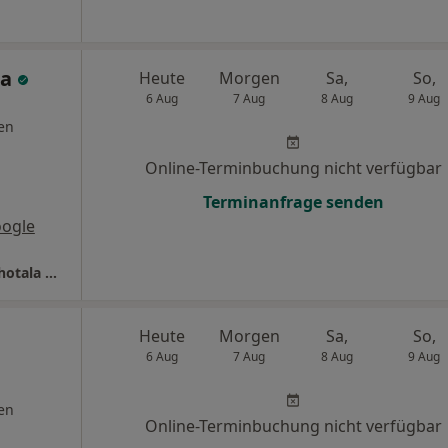
na
Heute
Morgen
Sa,
So,
6 Aug
7 Aug
8 Aug
9 Aug
en
Online-Terminbuchung nicht verfügbar
Terminanfrage senden
oogle
Peter Krzycki Marianna Kuzmina Melanie Schotala u.w.
Heute
Morgen
Sa,
So,
6 Aug
7 Aug
8 Aug
9 Aug
en
Online-Terminbuchung nicht verfügbar