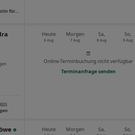
Praxis Dr.med. Simone Bodenhausen Fachärztin für Innere Medizin
dra
Heute
Morgen
Sa,
So,
6 Aug
7 Aug
8 Aug
9 Aug
Online-Terminbuchung nicht verfügbar
gen
Terminanfrage senden
aps
ogen
Löwe
Heute
Morgen
Sa,
So,