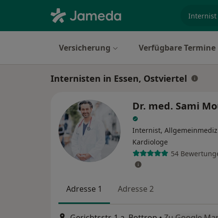
Fachgebi
Versicherung
Verfügbare Termine
Internisten in Essen, Ostviertel
Dr. med. Sami Mou
Internist, Allgemeinmediz
Kardiologe
54 Bewertung
Adresse 1
Adresse 2
Gerichtsstr. 1 a, Bottrop
•
Zu Google Ma