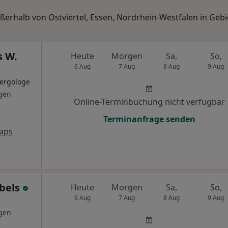
ußerhalb von Ostviertel, Essen, Nordrhein-Westfalen in Geb
s W.
Heute
Morgen
Sa,
So,
6 Aug
7 Aug
8 Aug
9 Aug
lergologe
gen
Online-Terminbuchung nicht verfügbar
Terminanfrage senden
aps
öbels
Heute
Morgen
Sa,
So,
6 Aug
7 Aug
8 Aug
9 Aug
gen