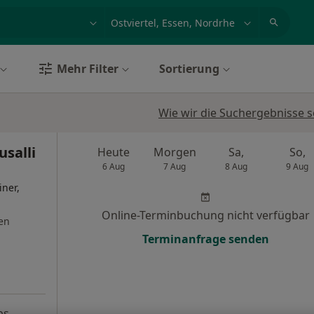
et, Erkrankung, Name
z.B. Berlin
Mehr Filter
Sortierung
Wie wir die Suchergebnisse s
salli
Heute
Morgen
Sa,
So,
6 Aug
7 Aug
8 Aug
9 Aug
iner,
Online-Terminbuchung nicht verfügbar
en
Terminanfrage senden
ps