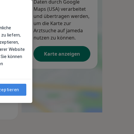
Daten durch Google
Maps (USA) verarbeitet
und übertragen werden,
um die Karte zur
nliche
Arztsuche auf jameda
zu liefern,
Mo,
nutzen zu können.
Di,
Mi,
zeptieren,
10 Aug
11 Aug
12 Aug
erer Website
Karte anzeigen
 Sie können
en
zeptieren