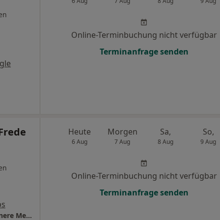
6 Aug
7 Aug
8 Aug
9 Aug
en
Online-Terminbuchung nicht verfügbar
Terminanfrage senden
gle
 Frede
Heute
Morgen
Sa,
So,
6 Aug
7 Aug
8 Aug
9 Aug
en
Online-Terminbuchung nicht verfügbar
Terminanfrage senden
ps
Praxis Dr.med.Michael Frede Facharzt für Innere Medizin