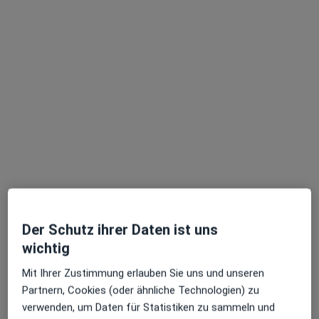
Dr. med. Janne Didt
Internistin, Kardiologin
7 Bewertungen
Paul-Ehrlich-Str. 1, Hamburg
•
Zu Google Maps
Med. Versorgungszentrum Prof. Mathey + Prof. Schofer NK Altona
Dieser Arzt bzw. diese Ärztin bietet keine Online-Terminbuchung an diesem Standort an.
Terminanfrage senden
Der Schutz ihrer Daten ist uns
wichtig
Mit Ihrer Zustimmung erlauben Sie uns und unseren
Partnern, Cookies (oder ähnliche Technologien) zu
verwenden, um Daten für Statistiken zu sammeln und
Dr. med. Klaus Altenpohl