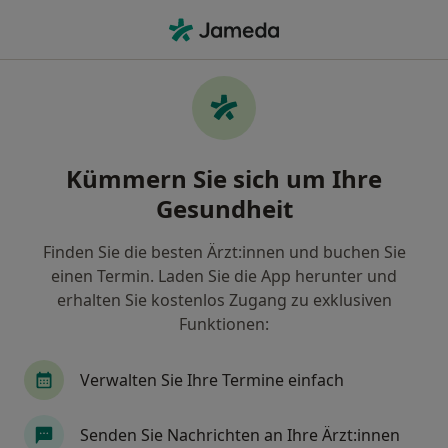
Ha
Internist • Barmbek-Nord, Hamburg, Hamburg
Filter & Sortierung
Zu Google Maps
Internisten in Hamburg, Barmbek-Nord
Kümmern Sie sich um Ihre
Wie wir die Suchergebnisse sortieren
Gesundheit
Finden Sie die besten Ärzt:innen und buchen Sie
einen Termin. Laden Sie die App herunter und
erhalten Sie kostenlos Zugang zu exklusiven
Funktionen:
Verwalten Sie Ihre Termine einfach
Anzeige
Dr. med. Anna Keitel
Senden Sie Nachrichten an Ihre Ärzt:innen