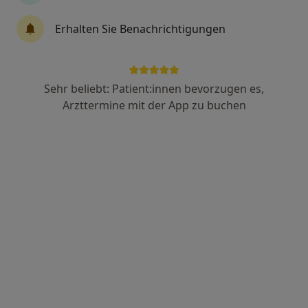
Internistin, Kardiologin
17 Bewertungen
Erhalten Sie Benachrichtigungen
Paul-Ehrlich-Str. 1, Hamburg
•
Zu Google Maps
Med. Versorgungszentrum Prof. Mathey + Prof. Schofer NK Altona
Sehr beliebt: Patient:innen bevorzugen es,
Dieser Arzt bzw. diese Ärztin bietet keine Online-Terminbuchung an diesem Standort an.
Arzttermine mit der App zu buchen
Terminanfrage senden
Anzeige
Fariba Rafiee