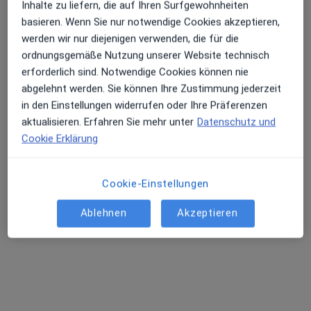
Inhalte zu liefern, die auf Ihren Surfgewohnheiten
Internist, Endokrinologe & Diabetologe, Diabetologe
basieren. Wenn Sie nur notwendige Cookies akzeptieren,
17 Bewertungen
werden wir nur diejenigen verwenden, die für die
ordnungsgemäße Nutzung unserer Website technisch
erforderlich sind. Notwendige Cookies können nie
Fuhlsbüttler Str. 29, Hamburg
•
Zu Google Maps
abgelehnt werden. Sie können Ihre Zustimmung jederzeit
Diabeteszentrum Barmbek Dres. Klaus Altenpohl und Maria Papanikolaou
in den Einstellungen widerrufen oder Ihre Präferenzen
Dieser Arzt bzw. diese Ärztin bietet keine Online-Terminbuchung an diesem Standort an.
aktualisieren. Erfahren Sie mehr unter
Datenschutz und
Cookie Erklärung
Terminanfrage senden
Cookie-Einstellungen
Ablehnen
Akzeptieren
Dr. med. Julia Behechtnejad