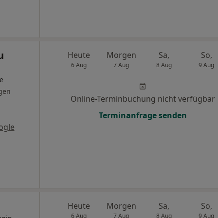
u
Heute
Morgen
Sa,
So,
6 Aug
7 Aug
8 Aug
9 Aug
ge
gen
Online-Terminbuchung nicht verfügbar
Terminanfrage senden
ogle
Heute
Morgen
Sa,
So,
6 Aug
7 Aug
8 Aug
9 Aug