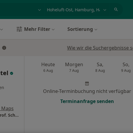
et, Erkrankung, Name
z.B. Berlin
Mehr Filter
Sortierung
Wie wir die Suchergebnisse s
Heute
Morgen
Sa,
So,
6 Aug
7 Aug
8 Aug
9 Aug
itel
en
Online-Terminbuchung nicht verfügbar
Terminanfrage senden
e Maps
Med. Versorgungszentrum Prof. Mathey + Prof. Schofer NK Altona