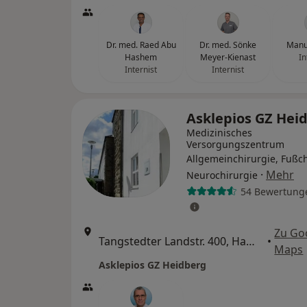
Dr. med. Raed Abu
Dr. med. Sönke
Manu
Hashem
Meyer-Kienast
In
Internist
Internist
Asklepios GZ Hei
Medizinisches
Versorgungszentrum
Allgemeinchirurgie, Fußch
·
Mehr
Neurochirurgie
54 Bewertung
Zu Go
Tangstedter Landstr. 400, Hamburg
•
Maps
Asklepios GZ Heidberg