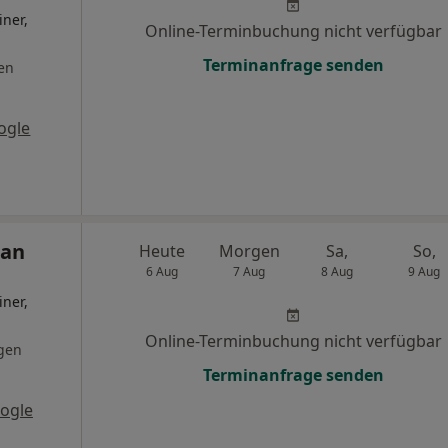
iner,
Online-Terminbuchung nicht verfügbar
Terminanfrage senden
en
ogle
ian
Heute
Morgen
Sa,
So,
6 Aug
7 Aug
8 Aug
9 Aug
iner,
Online-Terminbuchung nicht verfügbar
gen
Terminanfrage senden
ogle