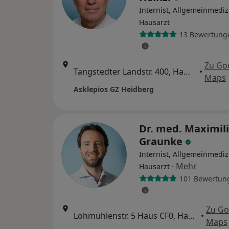
Internist, Allgemeinmediz
Hausarzt
13 Bewertung
Zu Go
Tangstedter Landstr. 400, Hamburg
•
Maps
Asklepios GZ Heidberg
Dr. med. Maximil
Graunke
Internist, Allgemeinmediz
·
Mehr
Hausarzt
101 Bewertun
Zu Go
Lohmühlenstr. 5 Haus CF0, Hamburg
•
Maps