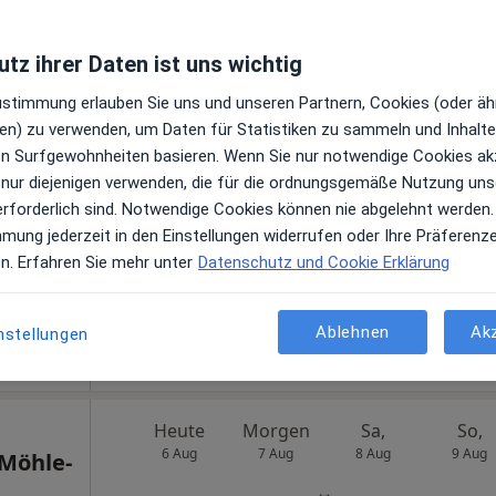
tz ihrer Daten ist uns wichtig
Heute
Morgen
Sa,
So,
Zustimmung erlauben Sie uns und unseren Partnern, Cookies (oder äh
6 Aug
7 Aug
8 Aug
9 Aug
en) zu verwenden, um Daten für Statistiken zu sammeln und Inhalte 
ren Surfgewohnheiten basieren. Wenn Sie nur notwendige Cookies ak
n
 nur diejenigen verwenden, die für die ordnungsgemäße Nutzung uns
Online-Terminbuchung nicht verfügbar
erforderlich sind. Notwendige Cookies können nie abgelehnt werden.
Terminanfrage senden
mmung jederzeit in den Einstellungen widerrufen oder Ihre Präferenz
e Maps
en. Erfahren Sie mehr unter
Datenschutz und Cookie Erklärung
Med. Versorgungszentrum Prof. Mathey + Prof. Schofer NK Altona
Ablehnen
Ak
nstellungen
Heute
Morgen
Sa,
So,
6 Aug
7 Aug
8 Aug
9 Aug
Möhle-