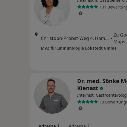
Internistin, Gastroenterol
101 Bewertun
Zu Go
Christoph-Probst-Weg 4, Hamburg
•
Maps
MVZ für Immunologie Lokstedt GmbH
Dr. med. Sönke M
Kienast
Internist, Gastroenterolo
13 Bewertung
Adresse 1
Adresse 2