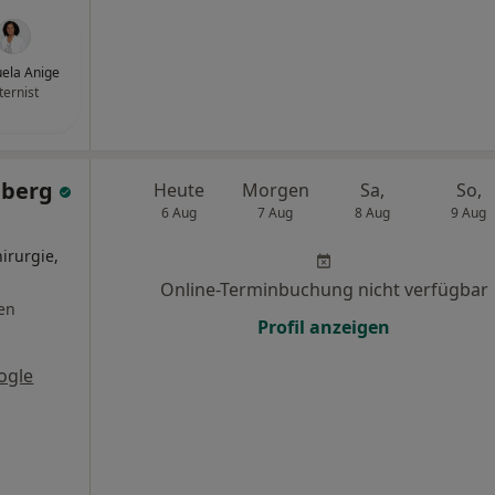
ela Anige
ternist
dberg
Heute
Morgen
Sa,
So,
6 Aug
7 Aug
8 Aug
9 Aug
irurgie,
Online-Terminbuchung nicht verfügbar
en
Profil anzeigen
ogle