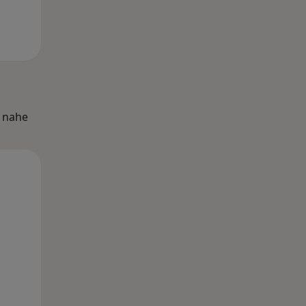
n nahe
Mo,
Di,
Mi,
10 Aug
11 Aug
12 Aug