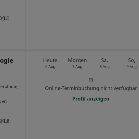
ogle
ogie
Heute
Morgen
Sa,
So,
6 Aug
7 Aug
8 Aug
9 Aug
erologie,
Online-Terminbuchung nicht verfügbar
Profil anzeigen
gen
ogle