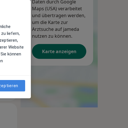
Daten durch Google
Maps (USA) verarbeitet
und übertragen werden,
um die Karte zur
Mo,
Di,
Mi,
nliche
10 Aug
Arztsuche auf jameda
11 Aug
12 Aug
zu liefern,
nutzen zu können.
zeptieren,
erer Website
Karte anzeigen
 Sie können
en
zeptieren
Mo,
Di,
Mi,
10 Aug
11 Aug
12 Aug