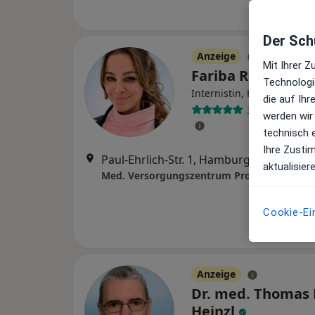
Der Schu
Anzeige
Mit Ihrer 
Fariba Rafiee
Technologi
Internistin, Kardiologin
die auf Ih
3 Bewertunge
werden wir
technisch 
Ihre Zusti
Paul-Ehrlich-Str. 1, Hamburg
•
Zu Googl
aktualisier
Cookie-Ei
Anzeige
Dr. med. Thomas 
Heinzl