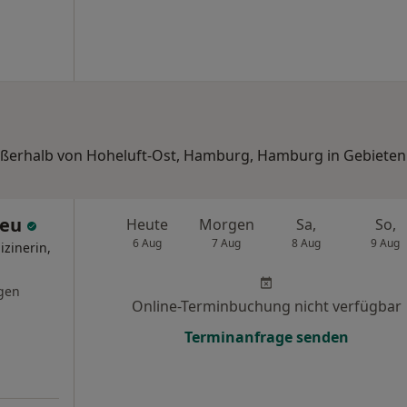
 außerhalb von Hoheluft-Ost, Hamburg, Hamburg in Gebiete
Deu
Heute
Morgen
Sa,
So,
6 Aug
7 Aug
8 Aug
9 Aug
izinerin,
gen
Online-Terminbuchung nicht verfügbar
Terminanfrage senden