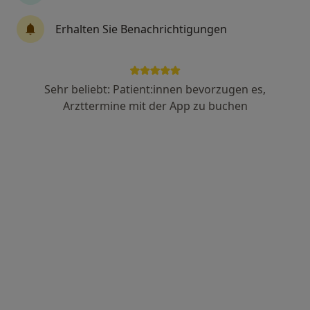
Internist, Allgemeinmediziner, Hausarzt
13 Bewertungen
Erhalten Sie Benachrichtigungen
Zu Google
Tangstedter Landstr. 400, Hamburg
•
Maps
Sehr beliebt: Patient:innen bevorzugen es,
Asklepios GZ Heidberg
Arzttermine mit der App zu buchen
Dieser Arzt bzw. diese Ärztin bietet keine Online-Terminbuchung an diesem Standort an.
Terminanfrage senden
Anzeige