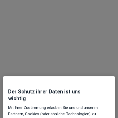
Dr. med. Frank Oeder
Internist, Gastroenterologe
44 Bewertungen
Schloßstr., Hamburg
•
Zu Google Maps
Dres. Reinold Waßmuth und Frank Oeder
Dieser Arzt bzw. diese Ärztin bietet keine Online-Terminbuchung an diesem Standort an.
Terminanfrage senden
Der Schutz ihrer Daten ist uns
wichtig
Mit Ihrer Zustimmung erlauben Sie uns und unseren
Partnern, Cookies (oder ähnliche Technologien) zu