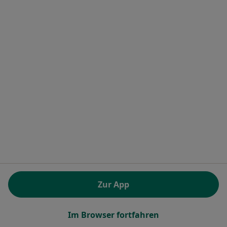
Dr.med. Korczyk-Lopatta und Mahnaz Schmalenberger
Privatpraxis
Dieser Arzt bzw. diese Ärztin bietet keine Online-Terminbuchung an diesem Standort an.
Terminanfrage senden
Dr. med. Jens von Beckerath
Internist, Kardiologe
Zur App
7 Bewertungen
Im Browser fortfahren
Schloßstr. 12, Hamburg
•
Zu Google Maps