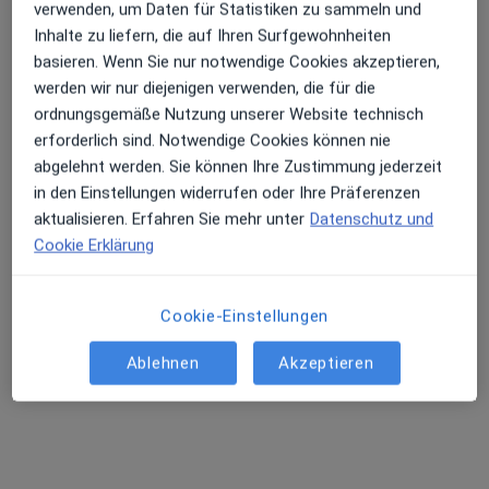
Dr. med. Hauke E. Heintz
verwenden, um Daten für Statistiken zu sammeln und
Internist, Rheumatologe
Inhalte zu liefern, die auf Ihren Surfgewohnheiten
57 Bewertungen
basieren. Wenn Sie nur notwendige Cookies akzeptieren,
werden wir nur diejenigen verwenden, die für die
ordnungsgemäße Nutzung unserer Website technisch
Adresse
Videosprechstunde
erforderlich sind. Notwendige Cookies können nie
abgelehnt werden. Sie können Ihre Zustimmung jederzeit
in den Einstellungen widerrufen oder Ihre Präferenzen
Kritenbarg 7, Hamburg
•
Zu Google Maps
aktualisieren. Erfahren Sie mehr unter
Datenschutz und
Praxis Dr.med. Hauke E. Heintz Facharzt für Innere Medizin und Rheumatologie
Cookie Erklärung
Dieser Arzt bzw. diese Ärztin bietet keine Online-Terminbuchung an diesem Standort an.
Terminanfrage senden
Cookie-Einstellungen
Ablehnen
Akzeptieren
Ärzte und Heilberufler verfügbar
Diese Ärzte und Heilberufler befinden sich
außerhalb von Steilshoop, Hamburg, Hamburg in