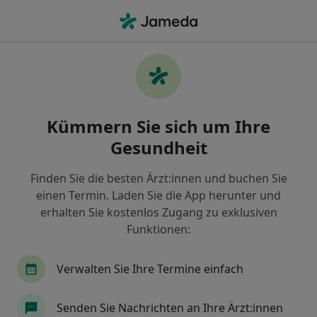
Ha
Internist • Steilshoop, Hamburg, Hamburg
Filter & Sortierung
Zu Google Maps
Internisten in Hamburg, Steilshoop
Kümmern Sie sich um Ihre
Wie wir die Suchergebnisse sortieren
Gesundheit
Finden Sie die besten Ärzt:innen und buchen Sie
einen Termin. Laden Sie die App herunter und
erhalten Sie kostenlos Zugang zu exklusiven
Funktionen:
Verwalten Sie Ihre Termine einfach
Anzeige
Dr. med. Thomas Möhle-Heinzl
Senden Sie Nachrichten an Ihre Ärzt:innen