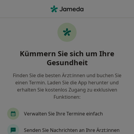
Ha
Internist • Wiesbaden, Hessen
Filter & Sortierung
• 1
Zu Google Map
Empfohlene Internisten für Privat
Kümmern Sie sich um Ihre
versichert in Wiesbaden
Gesundheit
Wie wir die Suchergebnisse sortieren
Finden Sie die besten Ärzt:innen und buchen Sie
einen Termin. Laden Sie die App herunter und
erhalten Sie kostenlos Zugang zu exklusiven
Funktionen:
Verwalten Sie Ihre Termine einfach
Anzeige
Senden Sie Nachrichten an Ihre Ärzt:innen