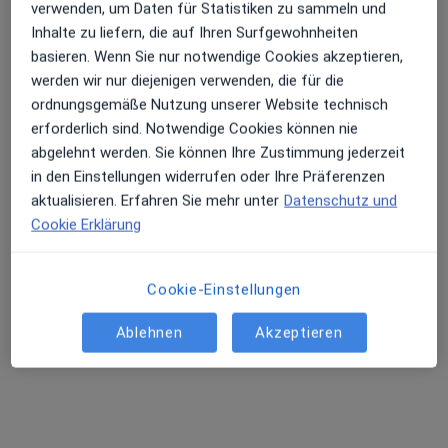
außerhalb von Wiesbaden, Hessen in Gebieten nahe
verwenden, um Daten für Statistiken zu sammeln und
Ihrer Suche.
Inhalte zu liefern, die auf Ihren Surfgewohnheiten
basieren. Wenn Sie nur notwendige Cookies akzeptieren,
werden wir nur diejenigen verwenden, die für die
ordnungsgemäße Nutzung unserer Website technisch
erforderlich sind. Notwendige Cookies können nie
abgelehnt werden. Sie können Ihre Zustimmung jederzeit
in den Einstellungen widerrufen oder Ihre Präferenzen
aktualisieren. Erfahren Sie mehr unter
Datenschutz und
Cookie Erklärung
Dr. med. Stanislav Lebedev
·
Mehr
Internist, Nephrologe, Allgemeinmediziner
476 Bewertungen
Cookie-Einstellungen
Ablehnen
Akzeptieren
Zu Google
Freiherr-vom-Stein-Str 24 - 26, Frankfurt
•
Maps
Praxis Dr.med. Stanislav Lebedev Facharzt für Innere Medizin
Dieser Arzt bzw. diese Ärztin bietet keine Online-Terminbuchung an diesem Standort an.