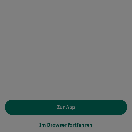
Terminanfrage senden
Dr. med. Jung M.H. Reiermann
Internistin, Nuklearmedizinerin, Notfallmedizinerin
23 Bewertungen
Zu Google
Peter-Sander-Str. 15, Mainz-Kastel
•
Maps
Zur App
Privatärztliche Schilddrüsen-Praxis Dr.med. Jung M.H.Reiermann
Dieser Arzt bzw. diese Ärztin bietet keine Online-Terminbuchung an diesem Standort an.
Im Browser fortfahren