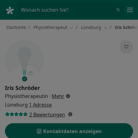
Ha
Wonach suchen Sie?
Startseite
Physiotherapeut
Lüneburg
Iris Schröd
Stadt ändern
Stadt ändern
Iris Schröder
über Spezialisierungen
Physiotherapeutin
·
Mehr
Lüneburg
1 Adresse
2 Bewertungen
Kontaktdaten anzeigen