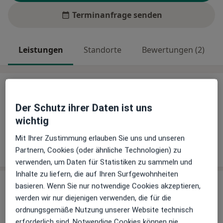
Terminanfrage senden
Leistungen
Standorte
Bewertungen (2)
Leistungen
Der Schutz ihrer Daten ist uns
Keine Informationen über Leistungen und Kosten
wichtig
Auf diesem Profil wurden noch keine Informationen
über Leistungen hinzugefügt.
Mit Ihrer Zustimmung erlauben Sie uns und unseren
Partnern, Cookies (oder ähnliche Technologien) zu
verwenden, um Daten für Statistiken zu sammeln und
Inhalte zu liefern, die auf Ihren Surfgewohnheiten
Praxis
basieren. Wenn Sie nur notwendige Cookies akzeptieren,
werden wir nur diejenigen verwenden, die für die
Praxis Iris Schröder Physiotherapie
ordnungsgemäße Nutzung unserer Website technisch
Dahlenburger Landstr. 69 a,
21337
Lüneburg
erforderlich sind. Notwendige Cookies können nie