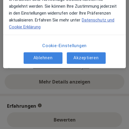
abgelehnt werden. Sie können Ihre Zustimmung jederzeit
in den Einstellungen widerrufen oder Ihre Präferenzen
Zu Google Maps
öffnet in einer neuen Registe
aktualisieren. Erfahren Sie mehr unter
Datenschutz und
Cookie Erklärung
Verfügbarkeit
Iris Schröder bietet an diesem Standort über
Jameda keine Online-Terminbuchung an
Cookie-Einstellungen
Telefonnummer
Ablehnen
Akzeptieren
04131 89...
Telefonnummer anzeigen
Mehr Details anzeigen
über die Adresse
Erfahrungen
Bewerten