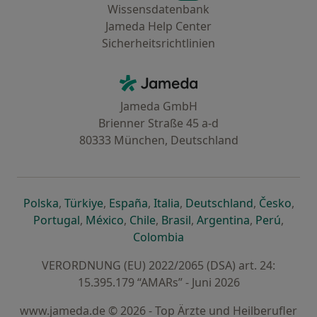
Wissensdatenbank
Jameda Help Center
Sicherheitsrichtlinien
Kontakt
Jameda - Startseite
Jameda GmbH
Brienner Straße 45 a-d
80333 München, Deutschland
öffnet in einer neuen Registerkarte
öffnet in einer neuen Registerkarte
öffnet in einer neuen Registerk
öffnet in einer neuen Reg
öffnet in ei
öffn
Polska
,
Türkiye
,
España
,
Italia
,
Deutschland
,
Česko
,
öffnet in einer neuen Registerkarte
öffnet in einer neuen Registerkarte
öffnet in einer neuen Register
öffnet in einer neuen R
öffnet in ei
öffnet
Portugal
,
México
,
Chile
,
Brasil
,
Argentina
,
Perú
,
öffnet in einer neuen Re
Colombia
VERORDNUNG (EU) 2022/2065 (DSA) art. 24:
15.395.179 “AMARs” - Juni 2026
www.jameda.de © 2026 - Top Ärzte und Heilberufler