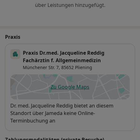
über Leistungen hinzugefügt.
Praxis
Praxis Dr.med. Jacqueline Reddig
Fachärztin f. Allgemeinmedizin
Münchener Str. 7,
85652
Pliening
Zu Google Maps
öffnet in einer neuen Registe
Verfügbarkeit
Dr. med. Jacqueline Reddig bietet an diesem
Standort über Jameda keine Online-
Terminbuchung an
Zahlungsmodalitäten (private Besuche)