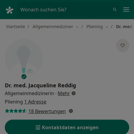
Ha
Wonach suchen Sie?
Startseite
Allgemeinmediziner
Pliening
Dr. med.
Stadt ändern
Stadt ändern
Dr. med.
Jacqueline Reddig
über Spezialisierungen
Allgemeinmedizinerin
·
Mehr
Pliening
1 Adresse
18 Bewertungen
Kontaktdaten anzeigen