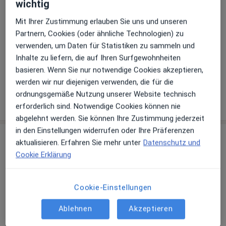
Zahlungsmodalitäten (private Besuche)
wichtig
Mit Ihrer Zustimmung erlauben Sie uns und unseren
Akzeptierte Versicherungen
Partnern, Cookies (oder ähnliche Technologien) zu
Details
verwenden, um Daten für Statistiken zu sammeln und
Telefonnummer
Inhalte zu liefern, die auf Ihren Surfgewohnheiten
basieren. Wenn Sie nur notwendige Cookies akzeptieren,
02841...
Telefonnummer anzeigen
werden wir nur diejenigen verwenden, die für die
ordnungsgemäße Nutzung unserer Website technisch
Mehr Details anzeigen
über die Adresse
erforderlich sind. Notwendige Cookies können nie
abgelehnt werden. Sie können Ihre Zustimmung jederzeit
in den Einstellungen widerrufen oder Ihre Präferenzen
Erfahrungen
aktualisieren. Erfahren Sie mehr unter
Datenschutz und
Cookie Erklärung
Bewerten
Cookie-Einstellungen
89 Bewertungen
Ablehnen
Akzeptieren