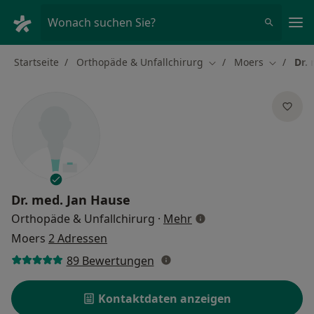
Ha
Wonach suchen Sie?
Startseite
Orthopäde & Unfallchirurg
Moers
Dr.
Stadt ändern
Stadt änd
Dr. med.
Jan Hause
über Spezialisierungen
Orthopäde & Unfallchirurg
·
Mehr
Moers
2 Adressen
89 Bewertungen
Kontaktdaten anzeigen