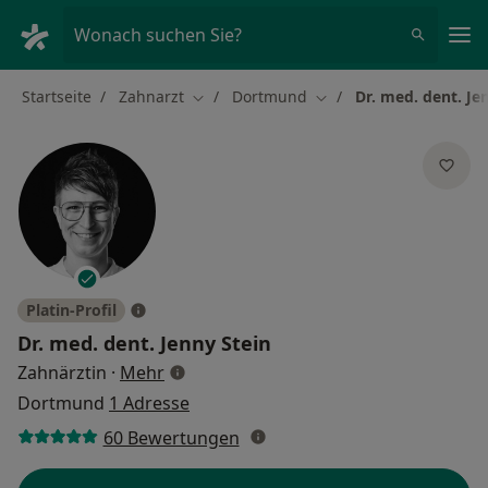
Ha
Wonach suchen Sie?
Startseite
Zahnarzt
Dortmund
Dr. med. dent. Je
Stadt ändern
Stadt ändern
Platin-Profil
Dr. med. dent.
Jenny Stein
über Spezialisierungen
Zahnärztin
·
Mehr
Dortmund
1 Adresse
60 Bewertungen