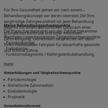
Für Ihre Gesundheit gehen wir nach einem
Behandlungskonzept vor deren oberstes Ziel Ihre
langfristige Zahngesundheit ist. Jede Behandlung
Meine Behandlungs­schwerpunkte
beginnt mit einem persönlichen Gespräch einer
Die Praxis hat diese drei von der Zahnärztekammer
gründlichen Kontrolle und einer intensiven
Westfalen-Lippe bestätigten Tätigkeitsschwerpunkte:
Zahnreinigung. Gemeinsam besprechen wir dann
- Parodontologie
Ihren individuellen Fahrplan für dauerhafte gesunde
- Endodontie
und schöne Zähne.
- Funktionsdiagnostik / Kiefergelenksbehandlung
Über mich
mehr
Weiterbildungen und Tätigkeitsschwerpunkte
Parodontologie
Ästhetische Zahnmedizin
Endodontologie
Prothetik
Konsultationsformate