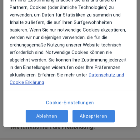
Angstpatient/Zahnarztangst
Partnern, Cookies (oder ähnliche Technologien) zu
verwenden, um Daten für Statistiken zu sammeln und
Endodontologie
Inhalte zu liefern, die auf Ihren Surfgewohnheiten
Keramikfüllung / Keramikinlay (Beratung)
basieren. Wenn Sie nur notwendige Cookies akzeptieren,
werden wir nur diejenigen verwenden, die für die
Kinderzahnbehandlung
ordnungsgemäße Nutzung unserer Website technisch
erforderlich sind. Notwendige Cookies können nie
Kinderzahnmedizin
abgelehnt werden. Sie können Ihre Zustimmung jederzeit
in den Einstellungen widerrufen oder Ihre Präferenzen
Parodontitis (Beratung)
aktualisieren. Erfahren Sie mehr unter
Datenschutz und
Professionelle Zahnreinigung (Prophylaxe)
Cookie Erklärung
Wurzelbehandlung (Endodontie)
Cookie-Einstellungen
Ästhetische Zahnmedizin
Ablehnen
Akzeptieren
Wie funktioniert die Preisbildung?