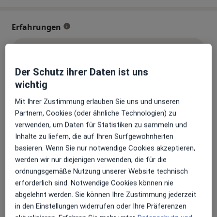
Erfahrungen
Bewerten
Der Schutz ihrer Daten ist uns
wichtig
117 Bewertungen
Mit Ihrer Zustimmung erlauben Sie uns und unseren
Partnern, Cookies (oder ähnliche Technologien) zu
Jede einzelne Bewertungen ist wichtig. Wir
verwenden, um Daten für Statistiken zu sammeln und
prüfen und moderieren Bewertungen
Inhalte zu liefern, die auf Ihren Surfgewohnheiten
gemäß unserer Richtlinien. Erfahren Sie
basieren. Wenn Sie nur notwendige Cookies akzeptieren,
mehr über Bewertungen und wie wir
werden wir nur diejenigen verwenden, die für die
Mehr übe
Sterne berechnen unter
Mehr erfahren
ordnungsgemäße Nutzung unserer Website technisch
erforderlich sind. Notwendige Cookies können nie
abgelehnt werden. Sie können Ihre Zustimmung jederzeit
in den Einstellungen widerrufen oder Ihre Präferenzen