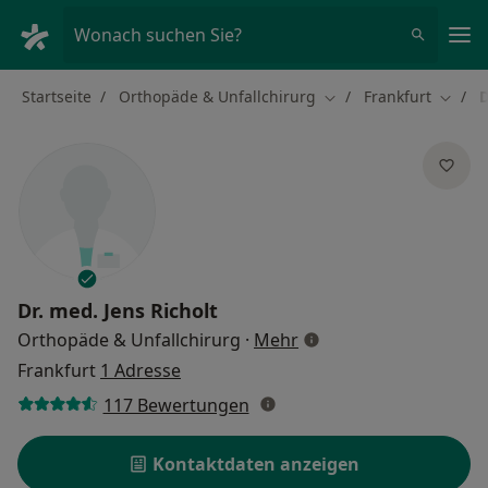
Ha
Wonach suchen Sie?
Startseite
Orthopäde & Unfallchirurg
Frankfurt
D
Stadt ändern
Stadt 
Dr. med.
Jens Richolt
über Spezialisierungen
Orthopäde & Unfallchirurg
·
Mehr
Frankfurt
1 Adresse
117 Bewertungen
Kontaktdaten anzeigen