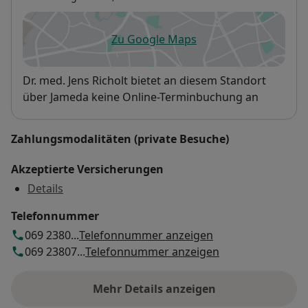
Zu Google Maps
öffnet in einer neuen Registe
Verfügbarkeit
Dr. med. Jens Richolt bietet an diesem Standort
über Jameda keine Online-Terminbuchung an
Zahlungsmodalitäten (private Besuche)
Akzeptierte Versicherungen
Details
Telefonnummer
069 2380...
Telefonnummer anzeigen
069 23807...
Telefonnummer anzeigen
Mehr Details anzeigen
über die Adresse