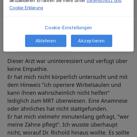
aktualisieren. Erfahren Sie mehr unter
Datenschutz und
Cookie Erklärung
Bewertungen durchsuchen
Cookie-Einstellungen
Ablehnen
Akzeptieren
Telefonnummer verifiziert
Dieser Arzt war uninteressiert und verfügt über
keine Empathie.
Er hat mich nicht körperlich untersucht und mit
dem Hinweis "ich operiere Wirbelsäulen und
kann ihnen wahrscheinlich nicht helfen"
lediglich zum MRT überwiesen. Eine Anamnese
oder ähnliches hat nicht stattgefunden.
Er hat mich vielmehr minutenlang gefragt, "wer
meine Zähne pflegt". Ich wusste überhaupt
nicht, worauf Dr. Richold hinaus wollte. Es sollte