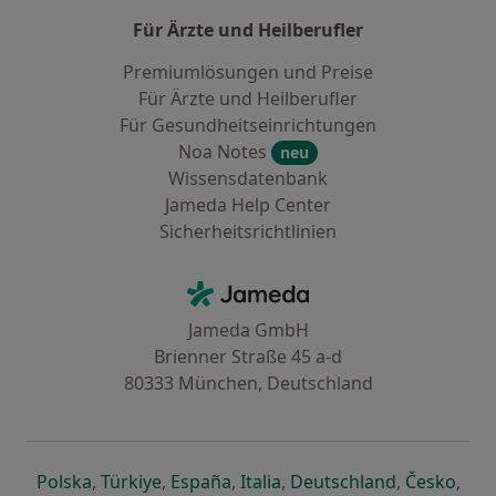
Für Ärzte und Heilberufler
Premiumlösungen und Preise
Für Ärzte und Heilberufler
Für Gesundheitseinrichtungen
Noa Notes
neu
Wissensdatenbank
Jameda Help Center
Sicherheitsrichtlinien
Kontakt
Jameda - Startseite
Jameda GmbH
Brienner Straße 45 a-d
80333 München, Deutschland
öffnet in einer neuen Registerkarte
öffnet in einer neuen Registerkarte
öffnet in einer neuen Registerk
öffnet in einer neuen Reg
öffnet in ei
öffn
Polska
,
Türkiye
,
España
,
Italia
,
Deutschland
,
Česko
,