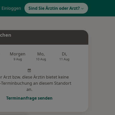
Einloggen
Sind Sie Ärztin oder Arzt?
uchen
e
Morgen
Mo,
Di,
Mi,
Do,
9 Aug
10 Aug
11 Aug
12 Aug
13 Au
r Arzt bzw. diese Ärztin bietet keine
e-Terminbuchung an diesem Standort
an.
Terminanfrage senden