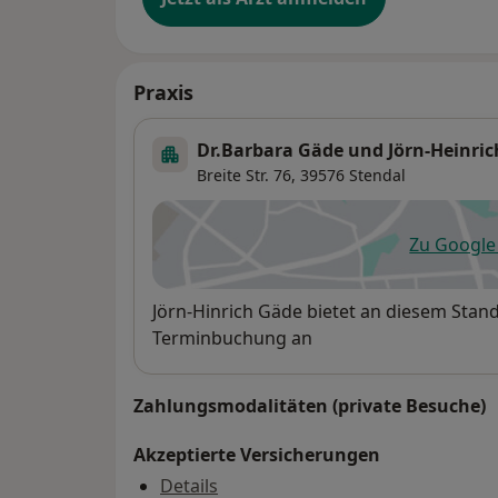
Praxis
Dr.Barbara Gäde und Jörn-Heinri
Breite Str. 76,
39576
Stendal
Zu Googl
öf
Verfügbarkeit
Jörn-Hinrich Gäde bietet an diesem Stan
Terminbuchung an
Zahlungsmodalitäten (private Besuche)
Akzeptierte Versicherungen
Details