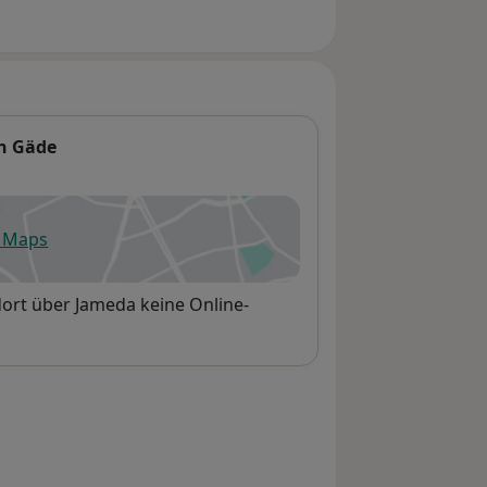
ch Gäde
e Maps
fnet in einer neuen Registerkarte
dort über Jameda keine Online-