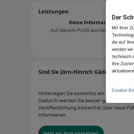
Leistungen
Der Schu
Keine Informationen über 
Mit Ihrer 
Auf diesem Profil wurden noch kein
Technologi
hinzugef
die auf Ih
werden wir
technisch 
Ihre Zusti
aktualisier
Sind Sie Jörn-Hinrich Gäde?
Cookie-Ei
Hinterlegen Sie kostenlos ein Portraitbild
Dadurch werden Sie besser gefunden. Lass
Veröffentlichung kostenfrei über neue Pa
informieren.
Jetzt als Arzt anmelden