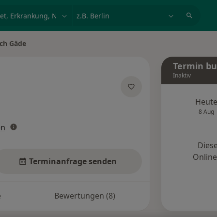
et, Erkrankung, Name
z.B. Berlin
ich Gäde
Termin b
Inaktiv
zialisierungen
Heut
8 Aug
en
Diese
Onlin
Terminanfrage senden
e
Bewertungen (8)