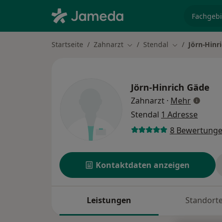
Fachgebi
Startseite
Zahnarzt
Stendal
Jörn-Hinr
Stadt ändern
Stadt ändern
Jörn-Hinrich Gäde
über Spe
Zahnarzt
·
Mehr
Stendal
1 Adresse
8 Bewertung
Kontaktdaten anzeigen
Leistungen
Standort