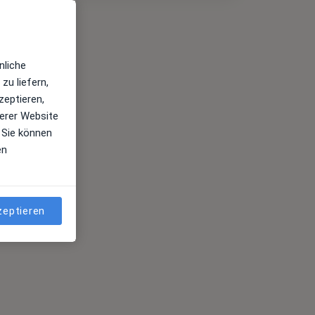
nliche
zu liefern,
zeptieren,
erer Website
 Sie können
en
zeptieren