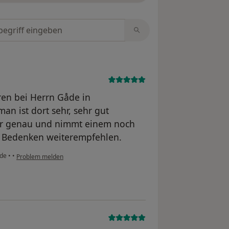
tungen durchsuchen
hren bei Herrn Gåde in
an ist dort sehr, sehr gut
sehr genau und nimmt einem noch
e Bedenken weiterempfehlen.
äde
•
•
Problem melden