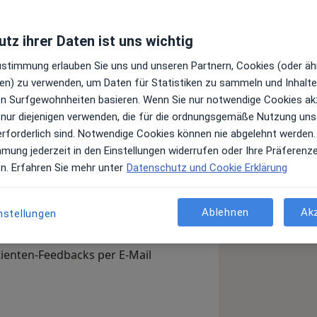
tz ihrer Daten ist uns wichtig
Leistungen und Kosten
Zustimmung erlauben Sie uns und unseren Partnern, Cookies (oder äh
e Informationen über Leistungen
en) zu verwenden, um Daten für Statistiken zu sammeln und Inhalte 
ügt.
ren Surfgewohnheiten basieren. Wenn Sie nur notwendige Cookies ak
 nur diejenigen verwenden, die für die ordnungsgemäße Nutzung uns
erforderlich sind. Notwendige Cookies können nie abgelehnt werden.
mmung jederzeit in den Einstellungen widerrufen oder Ihre Präferenz
en. Erfahren Sie mehr unter
Datenschutz und Cookie Erklärung
Arzt-Info
Ablehnen
Ak
nstellungen
, Ihre Sprechzeiten und Leistungen.
en Sie sich außerdem bereits vor
tienten-Feedbacks per E-Mail