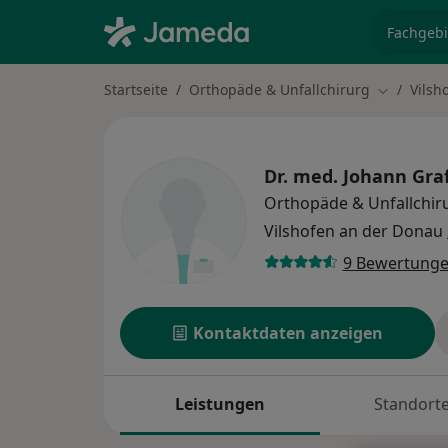
Fachgebi
Startseite
Orthopäde & Unfallchirurg
Vilsh
Stadt änd
Dr. med.
Johann Gra
Orthopäde & Unfallchir
Vilshofen an der Donau
9 Bewertung
Kontaktdaten anzeigen
Leistungen
Standort