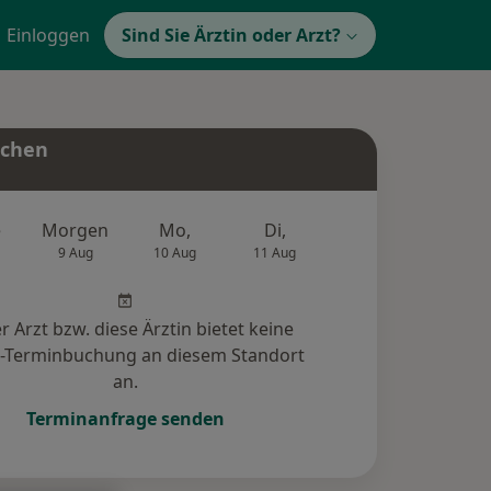
Einloggen
Sind Sie Ärztin oder Arzt?
uchen
e
Morgen
Mo,
Di,
Mi,
Do,
9 Aug
10 Aug
11 Aug
12 Aug
13 Au
r Arzt bzw. diese Ärztin bietet keine
e-Terminbuchung an diesem Standort
an.
Terminanfrage senden