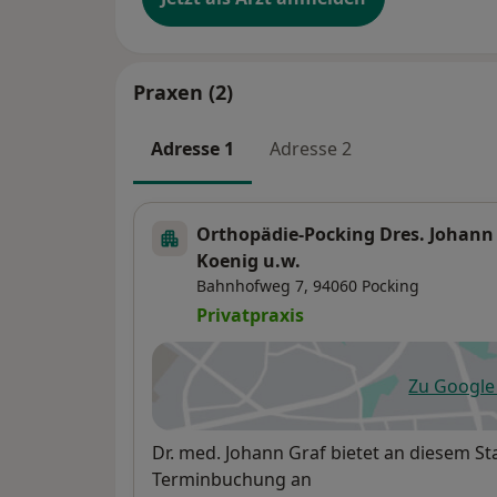
Praxen (2)
Adresse 1
Adresse 2
Orthopädie-Pocking Dres. Johan
Koenig u.w.
Bahnhofweg 7,
94060
Pocking
Privatpraxis
Zu Googl
öf
Verfügbarkeit
Dr. med. Johann Graf bietet an diesem S
Terminbuchung an