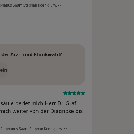
tephanus Saam Stephan Koenig u.w.
•
•
der Arzt- und Klinikwahl?
ein
äule beriet mich Herr Dr. Graf
mich weiter von der Diagnose bis
f Stephanus Saam Stephan Koenig u.w.
•
•