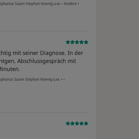
tephanus Saam Stephan Koenig u.w.
•
Andere
•
ichtig mit seiner Diagnose. In der
öntgen, Abschlussgespräch mit
Minuten.
tephanus Saam Stephan Koenig u.w.
•
•