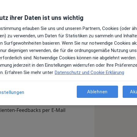
tz ihrer Daten ist uns wichtig
Leistungen und Kosten
Zustimmung erlauben Sie uns und unseren Partnern, Cookies (oder äh
e Informationen über Leistungen
en) zu verwenden, um Daten für Statistiken zu sammeln und Inhalte 
ügt.
ren Surfgewohnheiten basieren. Wenn Sie nur notwendige Cookies ak
 nur diejenigen verwenden, die für die ordnungsgemäße Nutzung uns
erforderlich sind. Notwendige Cookies können nie abgelehnt werden.
mmung jederzeit in den Einstellungen widerrufen oder Ihre Präferenz
en. Erfahren Sie mehr unter
Datenschutz und Cookie Erklärung
Arzt-Info
Ablehnen
Ak
nstellungen
, Ihre Sprechzeiten und Leistungen.
en Sie sich außerdem bereits vor
tienten-Feedbacks per E-Mail