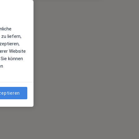
nliche
zu liefern,
zeptieren,
erer Website
 Sie können
en
zeptieren