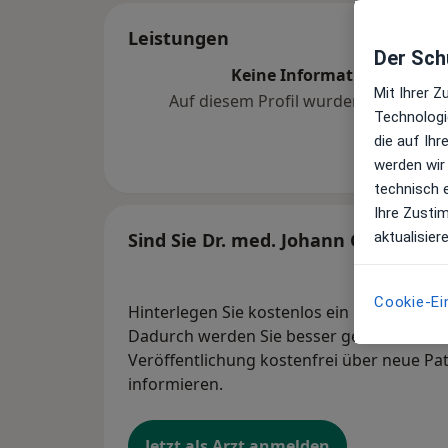
Leistungen
Der Schu
Keine Informationen über 
Mit Ihrer 
Auf diesem Profil wurden noch kein
Technologi
hinzugef
die auf Ih
werden wir
technisch 
Ihre Zusti
aktualisier
Sind Sie Dr. med. Johann Graf?
Cookie-Ei
Hinterlegen Sie kostenlos ein Portraitbild
Dadurch werden Sie besser gefunden. Lass
Veröffentlichung kostenfrei über neue Pa
informieren.
Jetzt als Arzt anmelden