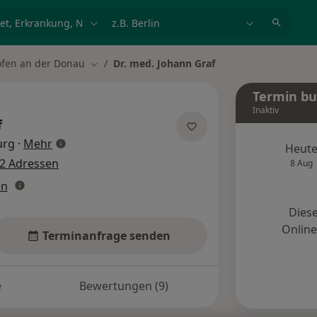
et, Erkrankung, Name
z.B. Berlin
ofen an der Donau
Dr. med. Johann Graf
ern
Stadt ändern
Termin b
Inaktiv
f
über Spezialisierungen
urg
·
Mehr
Heut
2 Adressen
8 Aug
en
Diese
Onlin
Terminanfrage senden
e
Bewertungen (9)