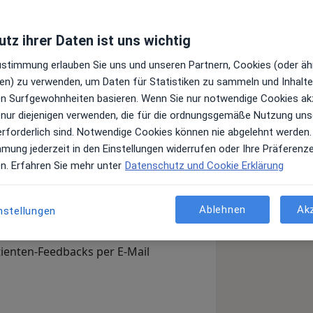
tz ihrer Daten ist uns wichtig
Leistungen und Kosten
Zustimmung erlauben Sie uns und unseren Partnern, Cookies (oder äh
e Informationen über Leistungen
en) zu verwenden, um Daten für Statistiken zu sammeln und Inhalte 
ügt.
ren Surfgewohnheiten basieren. Wenn Sie nur notwendige Cookies ak
 nur diejenigen verwenden, die für die ordnungsgemäße Nutzung uns
erforderlich sind. Notwendige Cookies können nie abgelehnt werden.
mmung jederzeit in den Einstellungen widerrufen oder Ihre Präferenz
en. Erfahren Sie mehr unter
Datenschutz und Cookie Erklärung
Dohrn?
Arzt-Info
Ablehnen
Ak
nstellungen
, Ihre Sprechzeiten und Leistungen.
en Sie sich außerdem bereits vor
tienten-Feedbacks per E-Mail