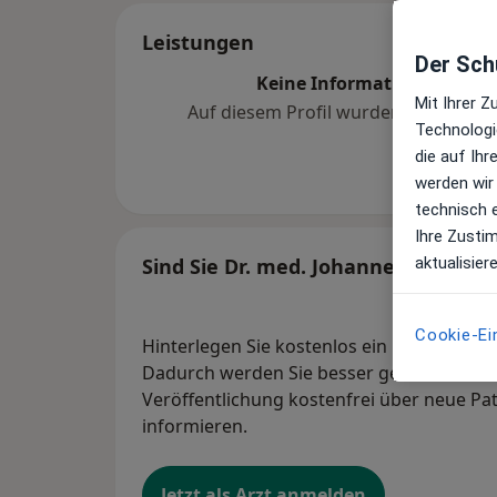
Leistungen
Der Schu
Keine Informationen über 
Mit Ihrer 
Auf diesem Profil wurden noch kein
Technologi
hinzugef
die auf Ih
werden wir
technisch 
Ihre Zusti
aktualisier
Sind Sie Dr. med. Johannes Brandi-
Cookie-Ei
Hinterlegen Sie kostenlos ein Portraitbild
Dadurch werden Sie besser gefunden. Lass
Veröffentlichung kostenfrei über neue Pa
informieren.
Jetzt als Arzt anmelden