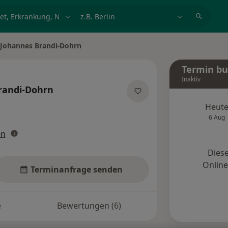
et, Erkrankung, Name
z.B. Berlin
 Johannes Brandi-Dohrn
Termin b
Inaktiv
randi-Dohrn
pezialisierungen
Heut
6 Aug
en
Diese
Onlin
Terminanfrage senden
e
Bewertungen (6)