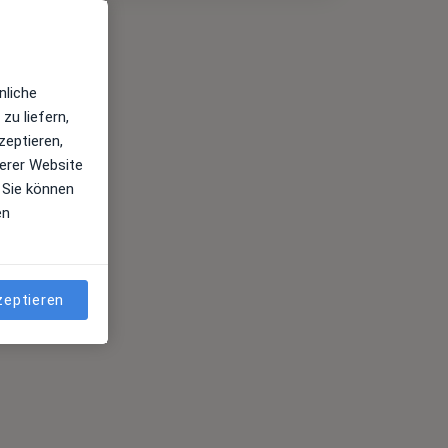
nliche
zu liefern,
zeptieren,
erer Website
 Sie können
en
zeptieren