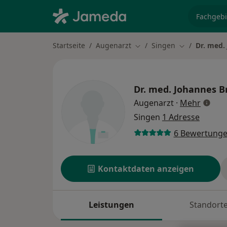
Fachgebi
Startseite
Augenarzt
Singen
Dr. med.
Stadt ändern
Stadt ändern
Dr. med.
Johannes B
über S
Augenarzt
·
Mehr
Singen
1 Adresse
6 Bewertung
Kontaktdaten anzeigen
Leistungen
Standort