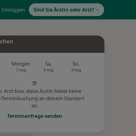
Einloggen
Sind Sie Ärztin oder Arzt?
uchen
e
Morgen
Sa,
So,
Mo,
Di,
7 Aug
8 Aug
9 Aug
10 Aug
11 Au
r Arzt bzw. diese Ärztin bietet keine
e-Terminbuchung an diesem Standort
an.
Terminanfrage senden